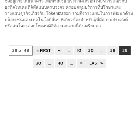
ซึ่งอยู่ภายใต้ธนาคารไทยพาณิชย์ ประกาศเตรียมให้บริการเกี่ยวกับ
ธุรกิจโทเคนดิจิทัลแบบครบวงจร ครอบคลุมบริการที่ปรึกษาและ
วางแผนธุรกิจเกี่ยวกับ Tokenization รวมถึงวางแผนในการพัฒนาด้าน
บล็อกเชนและเทคโนโลยีอื่นๆ ที่เกี่ยวข้องสำหรับผู้ที่มีความประสงค์
หรือสนใจจะออกโทเคนดิจิทัล นอกจากนี้ยังเตรียมคว...
29 of 48
« FIRST
«
...
10
20
...
28
29
30
...
40
...
»
LAST »