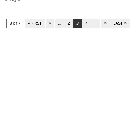
3 of 7
« FIRST
«
...
2
3
4
...
»
LAST »