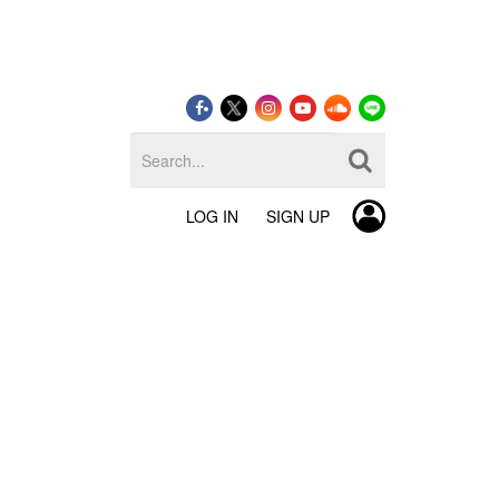
LOG IN
SIGN UP