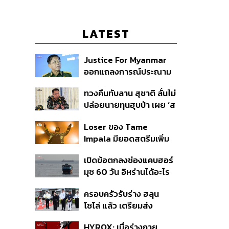
LATEST
Justice For Myanmar
ออกแถลงการณ์ประณาม
รัฐบาลไทย เชิญมินอ่อง
ทวงคืนทับลาน สุชาติ ลั่นไม่
หล่ายเยือน เรียกร้องหยุด
ปล่อยนายทุนฮุบป่า เผย ‘ส
ให้ความชอบธรรมรัฐบาล
ตาร์เวลล์’ รื้อถอนเองคืบ
ทหาร
Loser ของ Tame
40% เตือนผู้ฝ่าฝืนเจอขั้น
Impala มียอดสตรีมเพิ่ม
เด็ดขาด
ขึ้น 456% หลังถูกใช้
เปิดข้อตกลงช่องแคบฮอร์
ประกอบ Spider-Man
มุซ 60 วัน อิหร่านได้อะไร
ทำไมสหรัฐฯ ถึงยอม
ครอบครัวรับร่าง ฮลุน
โซโล่ แล้ว เตรียมส่ง
ชันสูตรหาสาเหตุการเสีย
HYROX: เมื่อร่างกาย