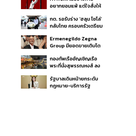
ชีวิต
อยากยอมแพ้ แต่ใจสั่งให้
ไปต่อ นี่คือบททดสอบ
กต. รอรับร่าง ‘ฮลุน โซโล่’
Self-Commitment ที่น่า
กลับไทย ครอบครัวเตรียม
ลอง
ชันสูตรสาเหตุการเสียชีวิต
Ermenegildo Zegna
Group มียอดขายเติบโต
ขึ้น 10.3% ในไตรมาสที่ 2
กองทัพเรืออัญเชิญเรือ
ของปีนี้
พระที่นั่งสุพรรณหงส์ ลง
น้ำซ้อมฝีพายเตรียมขบวน
รัฐบาลเดินหน้ายกระดับ
พยุหยาตราทางชลมารค ปี
กฎหมาย-บริการรัฐ
2569
คุ้มครองสิทธิผู้มีความ
หลากหลายทางเพศ ดัน
ความเท่าเทียมตั้งแต่
หลักสูตรในห้องเรียนถึงที่
ทำงาน