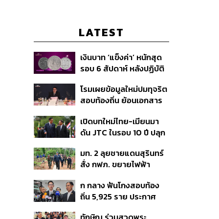
LATEST
เงินบาท ‘แข็งค่า’ หนักสุด
รอบ 6 สัปดาห์ หลังปฏิบัติ
การแทรกแซงเยนของ
โรมเผยข้อมูลใหม่ปมทุจริต
สหรัฐฯ-ญี่ปุ่น Standard
สอบท้องถิ่น ย้อนเอกสาร
Chartered เปิดเป้าสิ้นปีนี้
ประชุมปี 2567 พบชื่อ
จ่อแข็งต่อแตะ 32.50 บาท
เปิดบทใหม่ไทย-เมียนมา
อนุทิน จ่อสอบต่อเอี่ยว
ต่อดอลลาร์
ดัน JTC ในรอบ 10 ปี ปลุก
ตัดตอน ม.บูรพา หรือไม่
‘เส้นเลือดใหญ่’ ค้า
มท. 2 ลุยชายแดนสุรินทร์
ชายแดน ท่าเรือน้ำลึก
สั่ง กฟภ. ขยายไฟฟ้า
ทวาย
‘ปราสาทตาควาย–เนิน
ก กลาง ฟันโกงสอบท้อง
350’ เสริมความมั่นคง
ถิ่น 5,925 ราย ประกาศ
ชายแดน
บัญชีใหม่ 7 ส.ค. ส่วน 97
ทักษิณ ร่วมสวดพระ