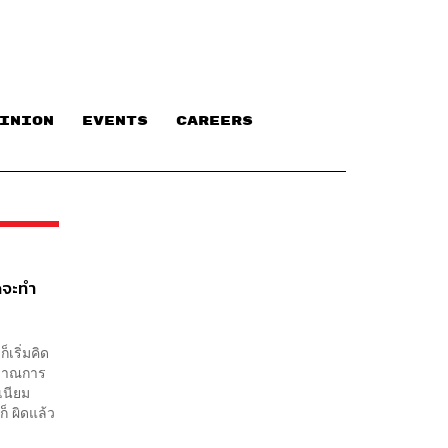
INION
EVENTS
CAREERS
ิดจะทำ
เริ่มคิด
ะมาณการ
เนียม
็ ผิดแล้ว