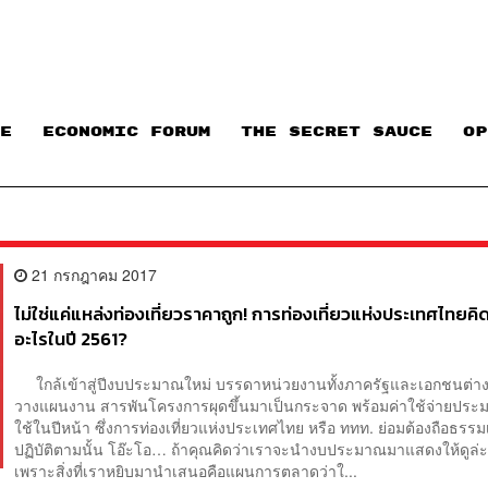
E
ECONOMIC FORUM
THE SECRET SAUCE​
OP
21 กรกฎาคม 2017
ไม่ใช่แค่แหล่งท่องเที่ยวราคาถูก! การท่องเที่ยวแห่งประเทศไทยค
อะไรในปี 2561?
ใกล้เข้าสู่ปีงบประมาณใหม่ บรรดาหน่วยงานทั้งภาครัฐและเอกชนต่างก็
วางแผนงาน สารพันโครงการผุดขึ้นมาเป็นกระจาด พร้อมค่าใช้จ่ายปร
ใช้ในปีหน้า ซึ่งการท่องเที่ยวแห่งประเทศไทย หรือ ททท. ย่อมต้องถือธรรม
ปฏิบัติตามนั้น โอ๊ะโอ… ถ้าคุณคิดว่าเราจะนำงบประมาณมาแสดงให้ดูล่ะก
เพราะสิ่งที่เราหยิบมานำเสนอคือแผนการตลาดว่าใ...