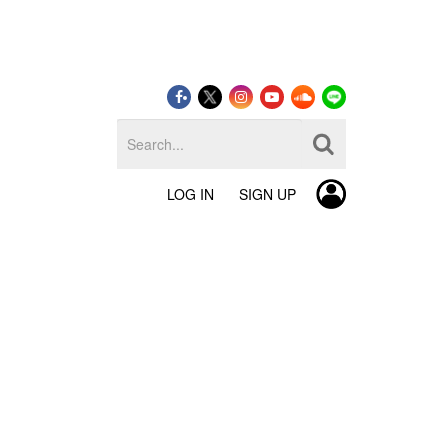
LOG IN
SIGN UP