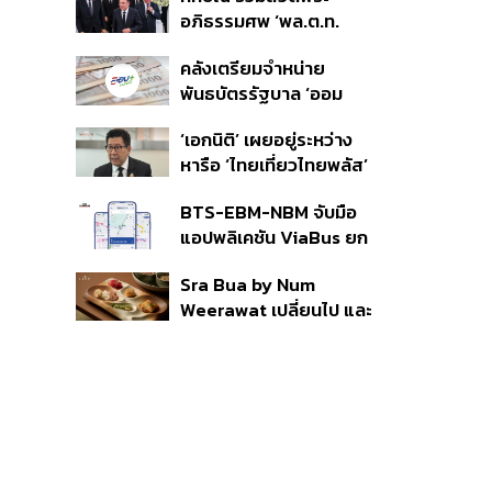
ราย รอ ป.ป.ช. ขีดเส้นแล้ว
อภิธรรมศพ ‘พล.ต.ท.
เสร็จ 31 ส.ค.
ผ่อน’ บิดา ‘พักตร์พิไล ทวี
คลังเตรียมจำหน่าย
สิน’ สิริอายุ 103 ปี แกนนำ
พันธบัตรรัฐบาล ‘ออม
เพื่อไทย-บุคคลหลาก
พลัส’ รอบถัดไป เร็วสุด 4
วงการร่วมอาลัย
‘เอกนิติ’ เผยอยู่ระหว่าง
ก.ย.นี้ อาจเพิ่มสัดส่วนการ
หารือ ‘ไทยเที่ยวไทยพลัส’
ขายแบบ Small Lot First
มีสิทธิใช้งบจากเงินกู้ 4
มากขึ้น
BTS-EBM-NBM จับมือ
แสนล้าน มั่นใจงบต่อ ‘ไทย
แอปพลิเคชัน ViaBus ยก
ช่วยไทย พลัส’ เฟส 2 มี
ระดับการติดตามตำแหน่ง
เพียงพอ
Sra Bua by Num
รถไฟฟ้า 3 สายแบบเรียล
Weerawat เปลี่ยนไป และ
ไทม์
นี่คือเหตุผลที่เราควรกลับ
ไปอีกครั้ง