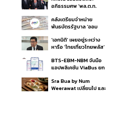
ราย รอ ป.ป.ช. ขีดเส้นแล้ว
อภิธรรมศพ ‘พล.ต.ท.
เสร็จ 31 ส.ค.
ผ่อน’ บิดา ‘พักตร์พิไล ทวี
คลังเตรียมจำหน่าย
สิน’ สิริอายุ 103 ปี แกนนำ
พันธบัตรรัฐบาล ‘ออม
เพื่อไทย-บุคคลหลาก
พลัส’ รอบถัดไป เร็วสุด 4
วงการร่วมอาลัย
‘เอกนิติ’ เผยอยู่ระหว่าง
ก.ย.นี้ อาจเพิ่มสัดส่วนการ
หารือ ‘ไทยเที่ยวไทยพลัส’
ขายแบบ Small Lot First
มีสิทธิใช้งบจากเงินกู้ 4
มากขึ้น
BTS-EBM-NBM จับมือ
แสนล้าน มั่นใจงบต่อ ‘ไทย
แอปพลิเคชัน ViaBus ยก
ช่วยไทย พลัส’ เฟส 2 มี
ระดับการติดตามตำแหน่ง
เพียงพอ
Sra Bua by Num
รถไฟฟ้า 3 สายแบบเรียล
Weerawat เปลี่ยนไป และ
ไทม์
นี่คือเหตุผลที่เราควรกลับ
ไปอีกครั้ง