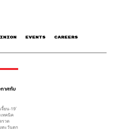
INION
EVENTS
CAREERS
วกาศกับ
จี้ยน-19’
าเทคนิค
 จรวด
างตะวันตก