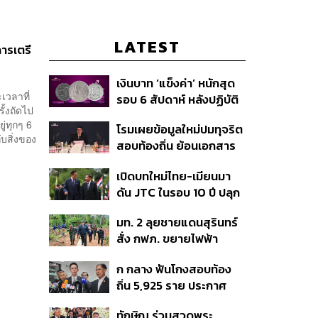
LATEST
การเตรี
เงินบาท ‘แข็งค่า’ หนักสุด
เวลาที่
รอบ 6 สัปดาห์ หลังปฏิบัติ
ั้งถัดไป
การแทรกแซงเยนของ
่ทุกๆ 6
โรมเผยข้อมูลใหม่ปมทุจริต
สหรัฐฯ-ญี่ปุ่น Standard
บสิ่งของ
สอบท้องถิ่น ย้อนเอกสาร
Chartered เปิดเป้าสิ้นปีนี้
ประชุมปี 2567 พบชื่อ
จ่อแข็งต่อแตะ 32.50 บาท
เปิดบทใหม่ไทย-เมียนมา
อนุทิน จ่อสอบต่อเอี่ยว
ต่อดอลลาร์
ดัน JTC ในรอบ 10 ปี ปลุก
ตัดตอน ม.บูรพา หรือไม่
‘เส้นเลือดใหญ่’ ค้า
มท. 2 ลุยชายแดนสุรินทร์
ชายแดน ท่าเรือน้ำลึก
สั่ง กฟภ. ขยายไฟฟ้า
ทวาย
‘ปราสาทตาควาย–เนิน
ก กลาง ฟันโกงสอบท้อง
350’ เสริมความมั่นคง
ถิ่น 5,925 ราย ประกาศ
ชายแดน
บัญชีใหม่ 7 ส.ค. ส่วน 97
ทักษิณ ร่วมสวดพระ