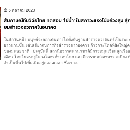
5 ตุลาคม 2023
สัมภาษณ์ทีมวิจัยไทย ทดสอบ ‘ไข่น้ำ’ ในสภาวะแรงโน้มถ่วงสูง สู่
ยมสำรวจอวกาศในอนาคต
ในสักวันหนึ่ง มนุษย์จะออกเดินทางไปตั้งถิ่นฐานสำรวจดวงจันทร์เป็นระยะ
ยาวนานขึ้น เช่นเดียวกับภารกิจสำรวจดาวอังคาร ก้าวกระโดดที่ยิ่งใหญ่คร
ของมนุษยชาติ ปัจจุบันนี้ สถานีอวกาศนานาชาติมีการหมุนเวียนลูกเรืออยู
เดือน โดยโคจรอยู่ในวงโคจรต่ำรอบโลก และมีการขนส่งอาหาร เสบียง กั
จำเป็นขึ้นไปเพิ่มเติมอยู่ตลอดเวลา ซึ่งเราจ...