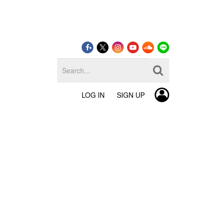
LOG IN
SIGN UP