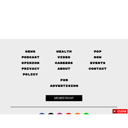
News
Wealth
Pop
Podcast
Video
Now
Opinion
Careers
Events
Privacy
About
Contact
Policy
FOR
ADVERTISING
MEMBERSHIP
© 2017-
2026
The Standard. All rights reserved.