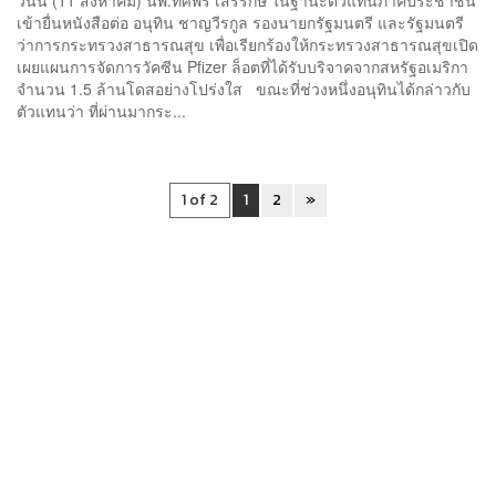
เข้ายื่นหนังสือต่อ อนุทิน​ ชาญวีรกูล​ รองนายกรัฐมนตรี และรัฐมนตรี
ว่าการกระทรวงสาธารณสุข​ เพื่อเรียกร้องให้กระทรวงสาธารณสุขเปิด
เผยแผนการจัดการวัคซีน Pfizer ล็อตที่ได้รับบริจาคจากสหรัฐอเมริกา
จำนวน 1.5 ล้านโดสอย่างโปร่งใส ขณะที่ช่วงหนึ่งอนุทิน​ได้กล่าวกับ
ตัวแทนว่า ที่ผ่านมากระ...
1 of 2
1
2
»