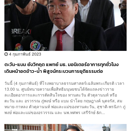
4 กุมภาพันธ์ 2023
ตะวัน-แบม ยังวิกฤต แพทย์ มธ. มอนิเตอร์อาการทุกชั่วโมง
เดินหน้าอดข้าว-น้ำ พิสูจน์กระบวนการยุติธรรมต่อ
วันนี้ (4 กุมภาพันธ์) ที่โรงพยาบาลธรรมศาสตร์เฉลิมพระเกียรติ เวลา
13.00 น. ศูนย์ทนายความเพื่อสิทธิมนุษยชนได้จัดแถลงข่าวราย
ละเอียดอาการและการตัดสินใจของ ทานตะวัน ตัวตุลานนท์ หรือ
ตะวัน และ อรวรรณ ภู่พงษ์ หรือ แบม นำโดย กฤษฎางค์ นุตจรัส, สม
หมาย-กาหลง ตัวตุลานนท์ พ่อและแม่ของทานตะวัน, สุชาติ-พรนิภา ภู่
พงษ์ พ่อและแม่ของอรวรรณ และ นพ.ทศพร เสรีรักษ์ &n...