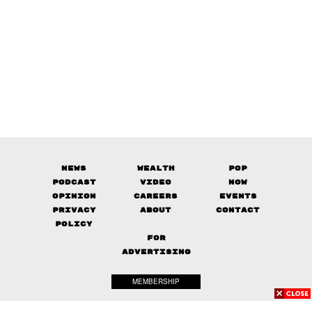
News
Wealth
Pop
Podcast
Video
Now
Opinion
Careers
Events
Privacy
About
Contact
Policy
FOR
ADVERTISING
MEMBERSHIP