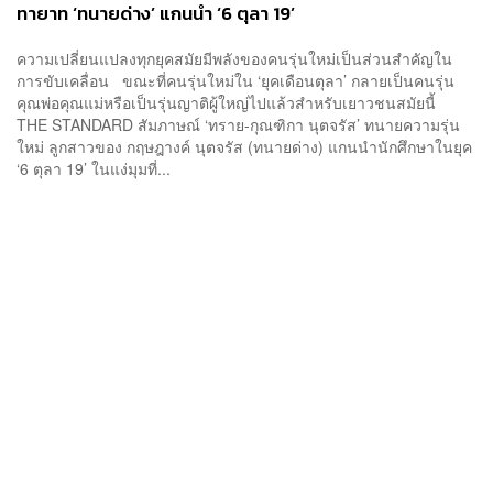
ทายาท ‘ทนายด่าง’ แกนนำ ‘6 ตุลา 19’
ความเปลี่ยนแปลงทุกยุคสมัยมีพลังของคนรุ่นใหม่เป็นส่วนสำคัญใน
การขับเคลื่อน ขณะที่คนรุ่นใหม่ใน ‘ยุคเดือนตุลา’ กลายเป็นคนรุ่น
คุณพ่อคุณแม่หรือเป็นรุ่นญาติผู้ใหญ่ไปแล้วสำหรับเยาวชนสมัยนี้
THE STANDARD สัมภาษณ์ ‘ทราย-กุณฑิกา นุตจรัส’ ทนายความรุ่น
ใหม่ ลูกสาวของ กฤษฎางค์ นุตจรัส (ทนายด่าง) แกนนำนักศึกษาในยุค
‘6 ตุลา 19’ ในแง่มุมที่...