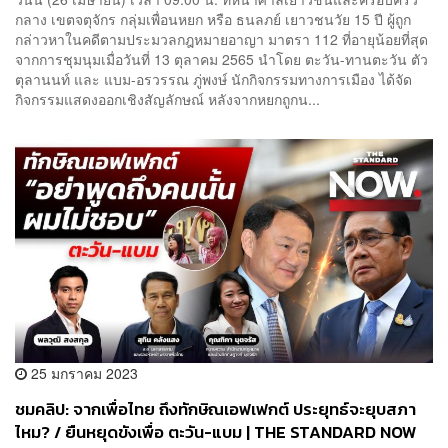
กลาง เขตจตุจักร กลุ่มเพื่อนหยก หรือ ธนลภย์ เยาวชนวัย 15 ปี ผู้ถูก
กล่าวหาในคดีตามประมวลกฎหมายอาญา มาตรา 112 ที่อายุน้อยที่สุด
จากการชุมนุมเมื่อวันที่ 13 ตุลาคม 2565 นำโดย ตะวัน-ทานตะวัน ตัว
ตุลานนท์ และ แบม-อรวรรณ ภู่พงษ์ นักกิจกรรมทางการเมือง ได้จัด
กิจกรรมแสดงออกเชิงสัญลักษณ์ หลังจากหยกถูกน...
25 มกราคม 2023
ชมคลิป: จากเพื่อไทย ถึงทักษิณเอฟเฟกต์ ประยุทธ์จะยุบสภา
ไหม? / ยืนหยุดขังเพื่อ ตะวัน-แบม | THE STANDARD NOW