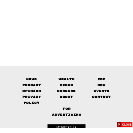
News
Wealth
Pop
Podcast
Video
Now
Opinion
Careers
Events
Privacy
About
Contact
Policy
FOR
ADVERTISING
MEMBERSHIP