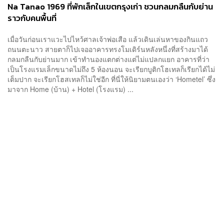
Na Tanao 1969 ที่พักเล็กในเขตกรุงเก่า ชวนกลมกลืนกับย่าน
ราวกับคนพื้นที่
เมื่อวันก่อนเราแวะไปไหว้ศาลเจ้าพ่อเสือ แล้วเดินเล่นหาของกินแถว
ถนนตะนาว สายตาก็ไปเจออาคารทรงโมเดิร์นหลังหนึ่งที่สร้างมาได้
กลมกลืนกับย่านมาก เข้าทำนองแตกต่างแต่ไม่แปลกแยก อาคารที่ว่า
เป็นโรงแรมเล็กขนาดไม่ถึง 5 ห้องนอน จะเรียกบูติกโฮเทลก็เรียกได้ไม่
เต็มปาก จะเรียกโฮสเทลก็ไม่ใช่อีก ที่นี่ให้นิยามตนเองว่า ‘Hometel’ ซึ่ง
มาจาก Home (บ้าน) + Hotel (โรงแรม) ...