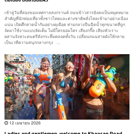
เข้าสู่วันที่สองของเทศกาลสงกรานต์ ถนนข้าวสารยังคงเป็นหมุดหมาย
สำคัญที่นักท่องเที่ยวทั้งชาวไทยและต่างชาติหลั่งไหลเข้ามาอย่างเนือง
แน่น เปิดศึกสาดน้ำกันอย่างดุเดือด ท่ามกลางปืนฉีดน้ำทุกขนาดที่ถูก
งัดมาใช้งานแบบจัดเต็ม ไม่มีใครยอมใคร เสียงกรี๊ด เสียงหัวเราะ
ผสานจังหวะดนตรีดังกระหึ่มตลอดทั้งวัน เปลี่ยนถนนสายดังให้กลาย
เป็นเวทีความสนุกกลางกรุง ...
12 เมษายน 2026
Ladies and gentlemen, welcome to Khaosan Road.