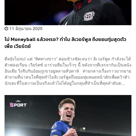
11 มิถุนายน 2025
ไม่ Moneyball แล้วเหรอ? ทำไม ลิเวอร์พูล ถึงยอมทุ่มสุดตัว
เพื่อ เวียร์ตซ์
ดีลยังไม่จบ! แต่ “ทิศทางข่าว” ค่อนข้างชัดเจนว่า ลิเวอร์พูล กำลังจะได้
ตัวฟลอเรียน เวียร์ตซ์ มาร่วมทีมในเร็วๆ นี้ หลังจากที่เจรจากันเป็นหนัง
อินเดีย วิ่งจีบกันอ้อมภูเขาอยู่หลายสัปดาห์ ท่ามกลางเรื่องราวมากมาย
คำถามที่น่าสนใจที่สุดทำไมลิเวอร์พูลถึงยอมทุ่มหมดหน้าตักเพื่อคว้าตัว
นักเตะที่ในความเป็นจริงแล้วไม่ได้อยู่ในกลุ่มที่จำเป็นที่สุดลำดับต...