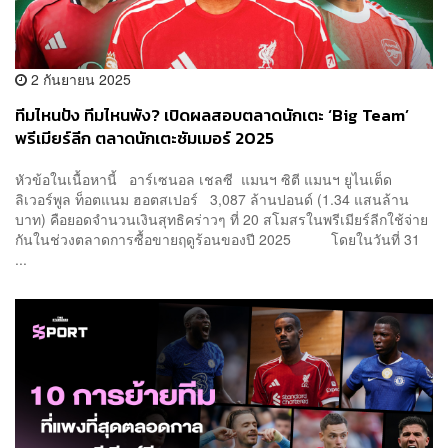
2 กันยายน 2025
ทีมไหนปัง ทีมไหนพัง? เปิดผลสอบตลาดนักเตะ ‘Big Team’
พรีเมียร์ลีก ตลาดนักเตะซัมเมอร์ 2025
หัวข้อในเนื้อหานี้ อาร์เซนอล เชลซี แมนฯ ซิตี แมนฯ ยูไนเต็ด
ลิเวอร์พูล ท็อตแนม ฮอตสเปอร์ 3,087 ล้านปอนด์ (1.34 แสนล้าน
บาท) คือยอดจำนวนเงินสุทธิคร่าวๆ ที่ 20 สโมสรในพรีเมียร์ลีกใช้จ่าย
กันในช่วงตลาดการซื้อขายฤดูร้อนของปี 2025 โดยในวันที่ 31
...