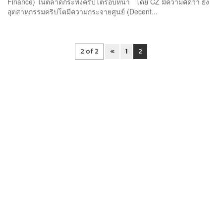
Finance) ในตลาดกระทิงคริปโตรอบหน้า โดย CZ มีความคิดว่า ยิ่ง
อุตสาหกรรมคริปโตมีความกระจายศูนย์ (Decent...
2 of 2
«
1
2