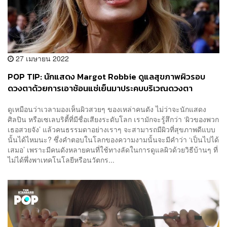
27 เมษายน 2022
POP TIP: นักแสดง Margot Robbie ดูแลสุขภาพผิวรอบ
ดวงตาด้วยการเอาช้อนแช่เย็นมาประคบบริเวณดวงตา
ดูเหมือนว่าเวลามองเห็นผิวสวยๆ ของเหล่าคนดัง ไม่ว่าจะนักแสดง
ศิลปิน หรือเซเลบริตี้ที่มีชื่อเสียงระดับโลก เรามักจะรู้สึกว่า ‘ผิวของพวก
เธอสวยจัง’ แล้วคนธรรมดาอย่างเราๆ จะสามารถมีผิวที่สุขภาพดีแบบ
นั้นได้ไหมนะ? ซึ่งคำตอบในโลกของความงามนั้นจะมีคำว่า ‘เป็นไปได้
เสมอ’ เพราะมีคนดังหลายคนที่ใช้ทางลัดในการดูแลผิวด้วยวิธีบ้านๆ ที่
ไม่ได้พึ่งพาเทคโนโลยีหรือนวัตกร...