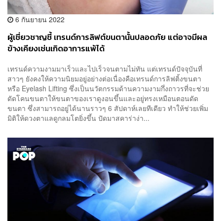
6 กันยายน 2022
ผู้เชี่ยวชาญชี้ เทรนด์การลิฟต์ขนตานั้นปลอดภัย แต่อาจมีผล
ข้างเคียงเช่นเกิดอาการแพ้ได้
เทรนด์ความงามมาเร็วและไปเร็วจนตามไม่ทัน แต่เทรนด์ปัจจุบันที่
สาวๆ ยังคงให้ความนิยมอยู่อย่างต่อเนื่องคือเทรนด์การลิฟติ้งขนตา
หรือ Eyelash Lifting ซึ่งเป็นนวัตกรรมด้านความงามกึ่งถาวรที่จะช่วย
ดัดโคนขนตาให้ขนตาของเราดูงอนขึ้นและอยู่ทรงเหมือนตอนดัด
ขนตา ซึ่งสามารถอยู่ได้นานราวๆ 6 สัปดาห์เลยทีเดียว ทำให้ช่วยเพิ่ม
มิติให้ดวงตาแลดูกลมโตยิ่งขึ้น ปัดมาสคาร่าง่า...