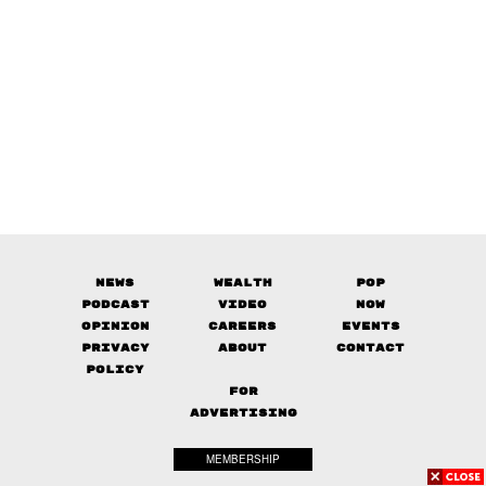
News
Wealth
Pop
Podcast
Video
Now
Opinion
Careers
Events
Privacy
About
Contact
Policy
FOR
ADVERTISING
MEMBERSHIP