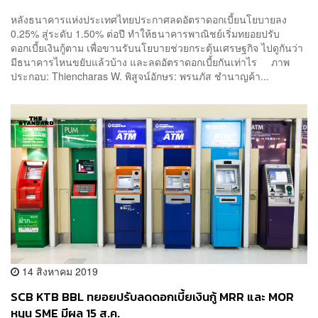
หลังธนาคารแห่งประเทศไทยประกาศลดอัตราดอกเบี้ยนโยบายลง
0.25% สู่ระดับ 1.50% ต่อปี ทำให้ธนาคารพาณิชย์เริ่มทยอยปรับ
ดอกเบี้ยเงินกู้ตาม เพื่อขานรับนโยบายช่วยกระตุ้นเศรษฐกิจ ไปดูกันว่า
มีธนาคารไหนขยับแล้วบ้าง และลดอัตราดอกเบี้ยกันเท่าไร ภาพ
ประกอบ: Thiencharas W. พิสูจน์อักษร: พรนภัส ชำนาญค้า...
14 สิงหาคม 2019
SCB KTB BBL ทยอยปรับลดดอกเบี้ยเงินกู้ MRR และ MOR
หนุน SME มีผล 15 ส.ค.