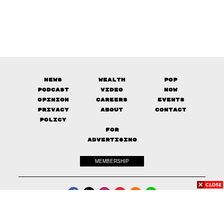
News
Wealth
Pop
Podcast
Video
Now
Opinion
Careers
Events
Privacy
About
Contact
Policy
FOR
ADVERTISING
MEMBERSHIP
© 2017-
2026
The Standard. All rights reserved.