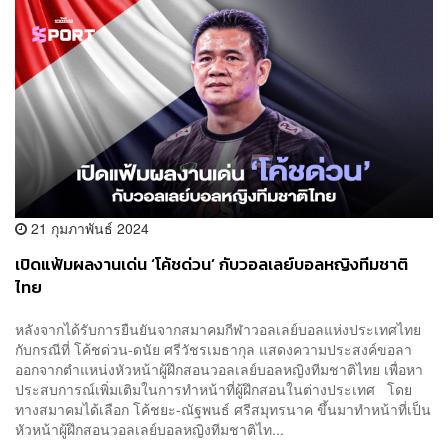
21 กุมภาพันธ์ 2024
เปิดแฟ้มผลงานเด่น ‘โค้ชด่วน’ กับวอลเลย์บอลหญิงทีมชาติ
ไทย
หลังจากได้รับการยืนยันจากสมาคมกีฬาวอลเลย์บอลแห่งประเทศไทย
กับกรณีที่ โค้ชด่วน-ดนัย ศรีวัชรเมธากุล แสดงความประสงค์ขอลา
ออกจากตำแหน่งหัวหน้าผู้ฝึกสอนวอลเลย์บอลหญิงทีมชาติไทย เพื่อหา
ประสบการณ์เพิ่มเติมในการทำหน้าที่ผู้ฝึกสอนในต่างประเทศ โดย
ทางสมาคมได้เลือก โค้ชยะ-ณัฐพนธ์ ศรีสมุทรนาค ขึ้นมาทำหน้าที่เป็น
หัวหน้าผู้ฝึกสอนวอลเลย์บอลหญิงทีมชาติไท...