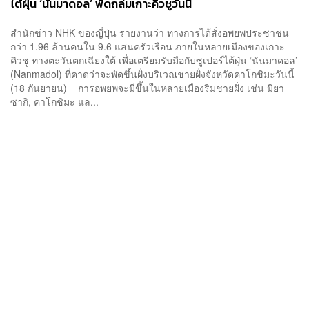
ไต้ฝุ่น ‘นันมาดอล’ พัดถล่มเกาะคิวชูวันนี้
สำนักข่าว NHK ของญี่ปุ่น รายงานว่า ทางการได้สั่งอพยพประชาชน
กว่า 1.96 ล้านคนใน 9.6 แสนครัวเรือน ภายในหลายเมืองของเกาะ
คิวชู ทางตะวันตกเฉียงใต้ เพื่อเตรียมรับมือกับซูเปอร์ไต้ฝุ่น ‘นันมาดอล’
(Nanmadol) ที่คาดว่าจะพัดขึ้นฝั่งบริเวณชายฝั่งจังหวัดคาโกชิมะวันนี้
(18 กันยายน) การอพยพจะมีขึ้นในหลายเมืองริมชายฝั่ง เช่น มิยา
ซากิ, คาโกชิมะ แล...