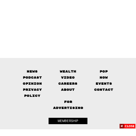
News
Wealth
Pop
Podcast
Video
Now
Opinion
Careers
Events
Privacy
About
Contact
Policy
FOR
ADVERTISING
MEMBERSHIP