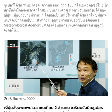
ซูเปอร์ไต้ฝุ่น ‘นันมาดอล’ ความแรงลมกว่า 180 กิโลเมตรต่อชั่วโมง ได้
พัดขึ้นฝั่งใกล้จังหวัดคาโกชิมะ บนเกาะคิวชู ทางตะวันตกเฉียงใต้ของ
ญี่ปุ่น เมื่อช่วงบ่ายที่ผ่านมา โดยถือเป็นหนึ่งในพายุไต้ฝุ่นลูกใหญ่ที่สุดที่
เคยพัดเข้าถล่มญี่ปุ่น สำนักงานอุตุนิยมวิทยาของญี่ปุ่น (Japan’s
Meteorological Agency: JMA) เตือนผลกระทบจากอิทธิพลพายุลูกนี้
จะก่อให้...
18 กันยายน 2022
ญี่ปุ่นสั่งอพยพประชาชนเกือบ 2 ล้านคน เตรียมรับมือซูเปอร์