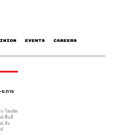
INION
EVENTS
CAREERS
บ-ช.การ
ัง’ โดยจัด
 พื้นที่
 สิ่ง
ร์