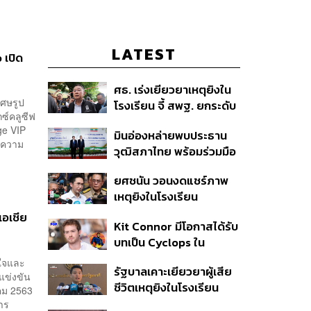
LATEST
 เปิด
ศธ. เร่งเยียวยาเหตุยิงใน
เศษรูป
โรงเรียน จี้ สพฐ. ยกระดับ
ซ์คลูซีฟ
ความปลอดภัย ด้าน
e VIP
มินอ่องหล่ายพบประธาน
ผบ.ตร. สั่งเช็กประวัติผู้ก่อ
กความ
วุฒิสภาไทย พร้อมร่วมมือ
เหตุ หลังพบยิงจุดตาย
แก้ปัญหาแก้ปัญหามลพิษ
แม่นยำ
ยศชนัน วอนงดแชร์ภาพ
ข้ามแดน-สารพิษในแม่น้ำ
เหตุยิงในโรงเรียน
เทพศิรินทร์ นนทบุรี สั่งปิด
เอเชีย
Kit Connor มีโอกาสได้รับ
เรียนชั่วคราว-เร่งเยียวยา
บทเป็น Cyclops ใน
จิตใจ
ภาพยนตร์ X-Men
นใจและ
รัฐบาลเคาะเยียวยาผู้เสีย
เวอร์ชันใหม่
แข่งขัน
ชีวิตเหตุยิงในโรงเรียน
ราคม 2563
รายละ 1 ล้านบาท เทียบ 4
คาร