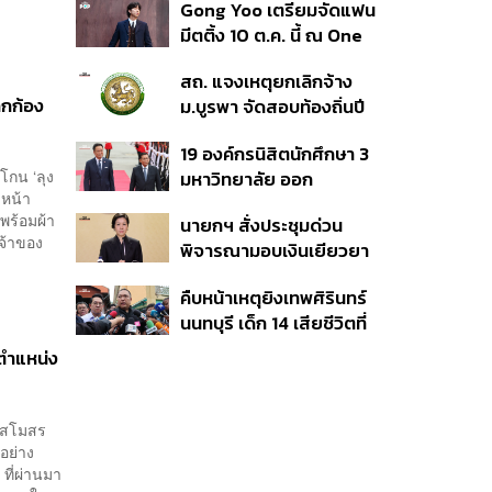
Gong Yoo เตรียมจัดแฟน
เหตุในอดีต เข้าเกณฑ์
มีตติ้ง 10 ต.ค. นี้ ณ One
สาธารณภัย พร้อมเร่งจ่าย
Bangkok Forum
โดยเร็ว
สถ. แจงเหตุยกเลิกจ้าง
กึกก้อง
ม.บูรพา จัดสอบท้องถิ่นปี
66
19 องค์กรนิสิตนักศึกษา 3
โกน ‘ลุง
มหาวิทยาลัย ออก
วหน้า
แถลงการณ์ร่วม ค้าน
พร้อมผ้า
นายกฯ สั่งประชุมด่วน
รัฐบาลต้อนรับ ‘มิน อ่อง
จ้าของ
พิจารณามอบเงินเยียวยา
หล่าย’
เหตุยิงใน รร. เสียชีวิต 1
คืบหน้าเหตุยิงเทพศิรินทร์
ลบ. ทุพพลภาพ 7 แสนบาท
นนทบุรี เด็ก 14 เสียชีวิตที่
บาดเจ็บสาหัส 2 แสนบาท
โรงพยาบาล สธ. ยืนยันครู
บาดเจ็บเล็กน้อย 1 แสน
ะตำแหน่ง
เสียชีวิต 5 ราย เจ็บ 22
บาท
ราย
างสโมสร
อย่าง
 ที่ผ่านมา