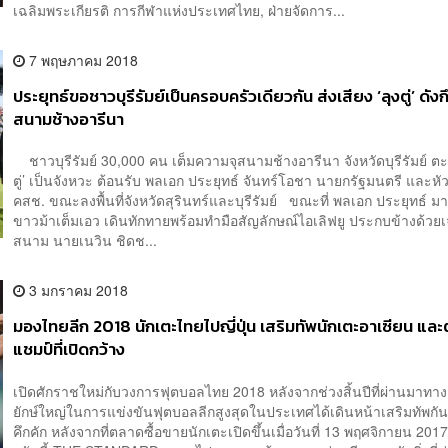
เฉลิมพระเกียรติ การกีฬาแห่งประเทศไทย, ฝ่ายจัดการ...
7 พฤษภาคม 2018
ประยุทธ์ขอชาวบุรีรัมย์เป็นครอบครัวเดียวกัน ส่งเสียง ‘ลุงตู่’ ดัง
สนามช้างอารีนา
ชาวบุรีรัมย์ 30,000 คน เต็มความจุสนามช้างอารีนา จังหวัดบุรีรัมย์ ตะ
ตู่’ เป็นจังหวะ ต้อนรับ พลเอก ประยุทธ์ จันทร์โอชา นายกรัฐมนตรี และหั
คสช. ขณะลงพื้นที่จังหวัดสุรินทร์และบุรีรัมย์ ขณะที่ พลเอก ประยุทธ์ มา
ขาวม้าเต็มเอว เดินทักทายพร้อมทำมือสัญลักษณ์ไอเลิฟยู ประกบข้างด้วยเ
สนาม นายเนวิน ชิดช...
3 มกราคม 2018
มองไทยลีก 2018 นักเตะไทยไปญี่ปุ่น เสริมทัพนักเตะอาเซียน แล
แชมป์ที่เปิดกว้าง
เปิดศักราชใหม่กับวงการฟุตบอลไทย 2018 หลังจากช่วงสิ้นปีที่ผ่านมาท
ยักษ์ใหญ่ในการแข่งขันฟุตบอลลีกสูงสุดในประเทศได้เดินหน้าเสริมทัพกัน
คึกคัก หลังจากที่ตลาดซื้อขายนักเตะเปิดขึ้นเมื่อวันที่ 13 พฤศจิกายน 2017