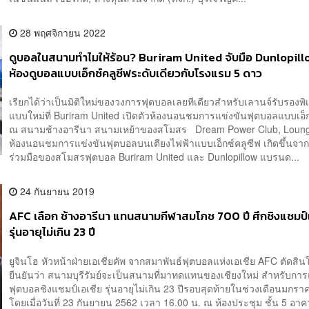
28 พฤศจิกายน 2022
ดูบอลในสนามทำไมให้ร้อน? Buriram United จับมือ Dunlopillo
ห้องดูบอลแบบเอ็กซ์คลูซีฟระดับเดียวกับโรงแรม 5 ดาว
เรียกได้ว่าเป็นมิติใหม่ของวงการฟุตบอลเลยทีเดียวสำหรับเลานจ์รับรองพิ
แบบใหม่ที่ Buriram United เปิดตัวห้องนอนชมการแข่งขันฟุตบอลแบบเอ็ก
ณ สนามช้างอารีนา สนามเหย้าของสโมสร Dream Power Club, Loung
ห้องนอนชมการแข่งขันฟุตบอลบนเตียงไฟฟ้าแบบเอ็กซ์คลูซีฟ เกิดขึ้นจา
ร่วมมือของสโมสรฟุตบอล Buriram United และ Dunlopillow แบรนด...
24 กันยายน 2019
AFC เลือก ช้างอารีนา แทนสนามกีฬาสมโภช 700 ปี ศึกชิงแชมป์
รุ่นอายุไม่เกิน 23 ปี
ยูจินโฮ หัวหน้าฝ่ายเอเชียคัพ จากสมาพันธ์ฟุตบอลแห่งเอเชีย AFC ตัดสิ
ยืนยันว่า สนามบุรีรัมย์จะเป็นสนามที่มาทดแทนของเชียงใหม่ สำหรับการ
ฟุตบอลชิงแชมป์เอเชีย รุ่นอายุไม่เกิน 23 ปีรอบสุดท้ายในช่วงเดือนมก
โดยเมื่อวันที่ 23 กันยายน 2562 เวลา 16.00 น. ณ ห้องประชุม ชั้น 5 อา