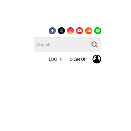
LOG IN
SIGN UP