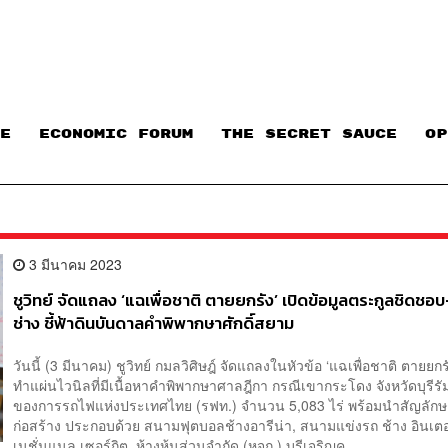
E
ECONOMIC FORUM
THE SECRET SAUCE​
OP
3 มีนาคม 2023
ชูวิทย์ จัดแถลง ‘แฉเพื่อชาติ ตายยกรัง’ เปิดข้อมูลตระกูลชิดชอ
ช่าง ชี้ฟ้าดินบันดาลคำพิพากษาศักดิ์สยาม
วันนี้ (3 มีนาคม) ชูวิทย์ กมลวิศิษฎ์ จัดแถลงในหัวข้อ ‘แฉเพื่อชาติ ตายยกร
ทำแผ่นไวนิลที่มีเนื้อหาคำพิพากษาศาลฎีกา กรณีเขากระโดง จังหวัดบุรีรัมย์
ของการรถไฟแห่งประเทศไทย (รฟท.) จำนวน 5,083 ไร่ พร้อมนำสัญลักษณ์
ก่อสร้าง ประกอบด้วย สนามฟุตบอลช้างอารีน่า, สนามแข่งรถ ช้าง อินเตอ
เนชั่นแนล เซอร์กิต, ห้างหุ้นส่วนจำกัด (หจก.) บุรีเจริญค...