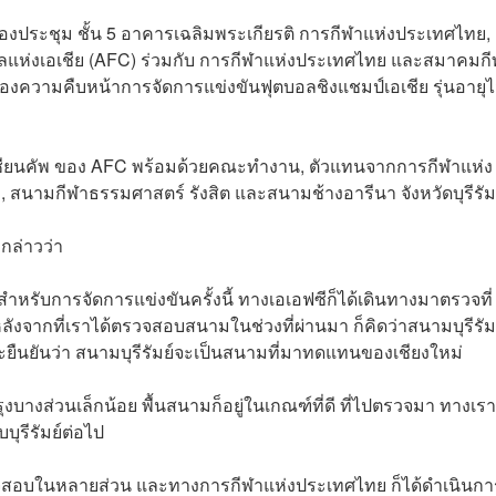
ห้องประชุม ชั้น 5 อาคารเฉลิมพระเกียรติ การกีฬาแห่งประเทศไทย, 
ลแห่งเอเชีย (AFC) ร่วมกับ การกีฬาแห่งประเทศไทย และสมาคมก
่องความคืบหน้าการจัดการแข่งขันฟุตบอลชิงแชมป์เอเชีย รุ่นอายุไ
เอเชียนคัพ ของ AFC พร้อมด้วยคณะทำงาน, ตัวแทนจากการกีฬาแห่ง
สนามกีฬาธรรมศาสตร์ รังสิต และสนามช้างอารีนา จังหวัดบุรีรัม
กล่าวว่า
ำหรับการจัดการแข่งขันครั้งนี้ ทางเอเอฟซีก็ได้เดินทางมาตรวจที่
ลังจากที่เราได้ตรวจสอบสนามในช่วงที่ผ่านมา ก็คิดว่าสนามบุรีรัมย
ยืนยันว่า สนามบุรีรัมย์จะเป็นสนามที่มาทดแทนของเชียงใหม่
งบางส่วนเล็กน้อย พื้นสนามก็อยู่ในเกณฑ์ที่ดี ที่ไปตรวจมา ทางเราก
ุรีรัมย์ต่อไป
จสอบในหลายส่วน และทางการกีฬาแห่งประเทศไทย ก็ได้ดำเนินกา