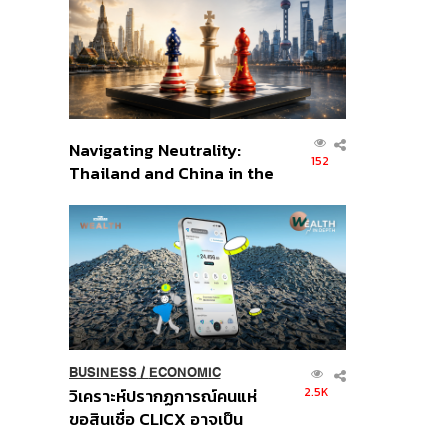
อินโดนีเซีย
Navigating Neutrality:
152
Thailand and China in the
Age of a New Global
Order
BUSINESS
/
ECONOMIC
2.5K
วิเคราะห์ปรากฏการณ์คนแห่
ขอสินเชื่อ CLICX อาจเป็น
เพียงยอดภูเขาน้ำแข็ง ของ