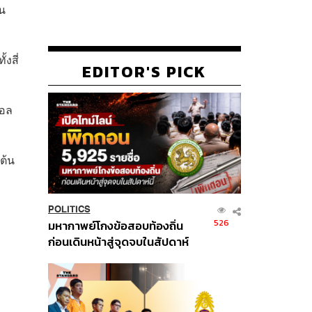
น
งสี่
EDITOR'S PICK
บอล
ต้น
POLITICS
526
มหากาพย์โกงข้อสอบท้องถิ่น
ก่อนเดินหน้าสู่จุดจบในสัปดาห์
นี้