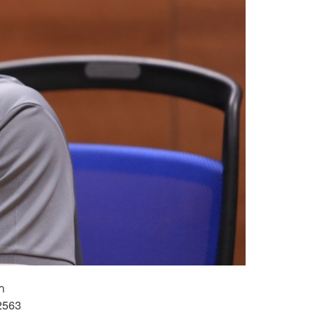
า
2563