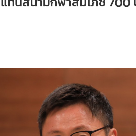
า แทนสนามกีฬาสมโภช 700 ปี