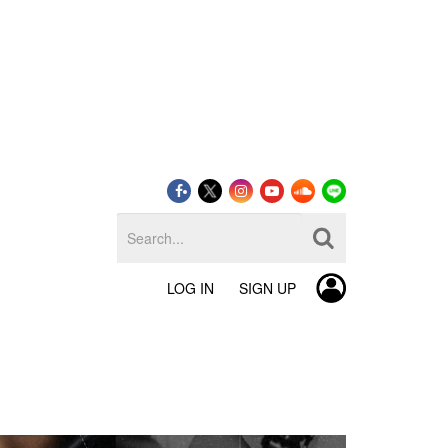
LOG IN
SIGN UP