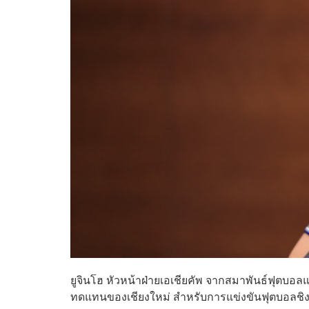
ยูจินโฮ หัวหน้าฝ่ายเอเชียคัพ จากสมาพันธ์ฟุตบอลแ
ทดแทนของเชียงใหม่ สำหรับการแข่งขันฟุตบอลชิงแช