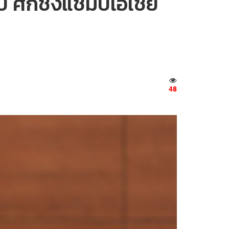
 ศึกชิงแชมป์เอเชีย
48