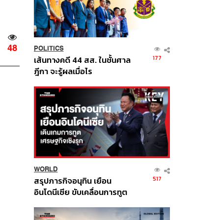
48
POLITICS
177
เส้นทางคดี 44 สส. ในชั้นศาล
ฎีกา จะรู้ผลเมื่อไร
WORLD
517
สรุปภารกิจอนุทิน เยือน
อินโดนีเซีย ขับเคลื่อนการทูต
เศรษฐกิจเชิงรุก ประกาศหุ้น
ส่วนยุทธศาสตร์ไทย –