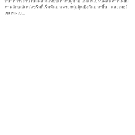
หน้าที่การงานในสัดส่วนเทียบเท่ากับผู้ชาย แม้แต่แบรนด์สินค้าที่เคยมี
ภาพลักษณ์เคร่งขรึมก็เริ่มหันมาเจาะกลุ่มผู้หญิงกันมากขึ้น และเมอร์
เซเดส-เบ...