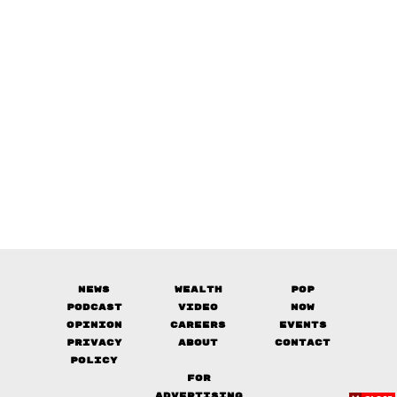
News
Wealth
Pop
Podcast
Video
Now
Opinion
Careers
Events
Privacy
About
Contact
Policy
FOR
ADVERTISING