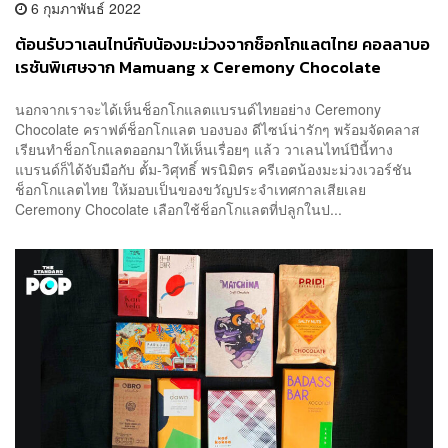
6 กุมภาพันธ์ 2022
ต้อนรับวาเลนไทน์กับน้องมะม่วงจากช็อกโกแลตไทย คอลลาบอ
เรชันพิเศษจาก Mamuang x Ceremony Chocolate
นอกจากเราจะได้เห็นช็อกโกแลตแบรนด์ไทยอย่าง Ceremony
Chocolate คราฟต์ช็อกโกแลต บองบอง ดีไซน์น่ารักๆ พร้อมจัดคลาส
เรียนทำช็อกโกแลตออกมาให้เห็นเรื่อยๆ แล้ว วาเลนไทน์ปีนี้ทาง
แบรนด์ก็ได้จับมือกับ ตั้ม-วิศุทธิ์ พรนิมิตร ครีเอตน้องมะม่วงเวอร์ชัน
ช็อกโกแลตไทย ให้มอบเป็นของขวัญประจำเทศกาลเสียเลย
Ceremony Chocolate เลือกใช้ช็อกโกแลตที่ปลูกในป...