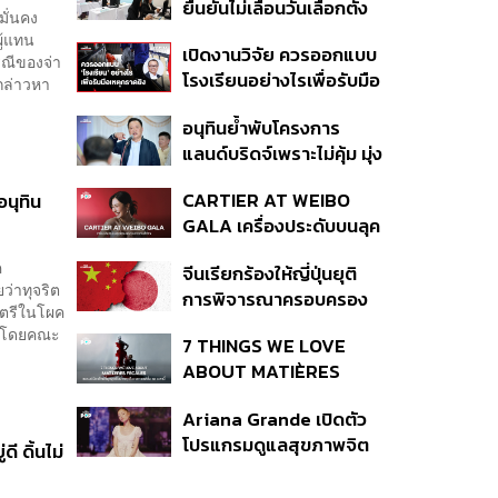
ยืนยันไม่เลื่อนวันเลือกตั้ง
ปีที่ธุรกิจร้านอาหารโต
มั่นคง
และปรับบางกระบวนการ
ทรงตัวที่ 3.2%
ู้แทน
เปิดงานวิจัย ควรออกแบบ
ตามคำสั่งทุเลาของศาล
รณีของจ่า
โรงเรียนอย่างไรเพื่อรับมือ
กล่าวหา
เหตุกราดยิง
อนุทินย้ำพับโครงการ
แลนด์บริดจ์เพราะไม่คุ้ม มุ่ง
พัฒนา Missing Link
CARTIER AT WEIBO
อนุทิน
รองรับอ่าวไทย-อันดามัน
GALA เครื่องประดับบนลุค
พรมแดงของแขกคน
ค
จีนเรียกร้องให้ญี่ปุ่นยุติ
สำคัญ
ว่าทุจริต
การพิจารณาครอบครอง
มนตรีในโผค
อาวุธนิวเคลียร์
ผิดโดยคณะ
7 THINGS WE LOVE
ABOUT MATIÈRES
FÉCALES
Ariana Grande เปิดตัว
โปรแกรมดูแลสุขภาพจิต
ี ดิ้นไม่
สำหรับคนในอุตสาหกรรม
ดนตรี