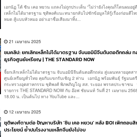
เอกนัฏ โต้ ซิน เคอ หยวน แถลงไม่ถูกประเด็น “ไม่ว่ายังไงคุณก็โดนผมอยู่ด
เหล็กไม่ได้มาตรฐาน ชุติพงศ์แนะทนายกลับไปซักข้อมูลให้รู้เรื่องก่อนดีไหม 
หมด สู้แบบหัวหมอ อย่าเอาชื่อเสียงมาทิ้ง...
21 เมษายน 2025
ชมคลิป: ยกเลิกเหล็กไม่ได้มาตรฐาน จับนอมินีจีนต้นตอตึกถล่ม 
ธุรกิจศูนย์เหรียญ | THE STANDARD NOW
จี้ยกเลิกเหล็กไม่ได้มาตรฐาน จับนอมินีจีนต้นตอตึกถล่ม สู่แผนทลายอุต
ศูนย์เหรียญทั่วไทย คุยกับแขกรับเชิญ 2 ท่าน เอกนัฏ พร้อมพันธุ์ รัฐมนตร
กระทรวงอุตสาหกรรม ชุติพงศ์ พิภพภิญโญ สส. ระยอง พรรคประชาชน
รายการ THE STANDARD NOW กับ อ๊อฟ ชัยนนท์ วันที่ 21 เมษายน 256
18.00 น. เป็นต้นไป ทาง YouTube และ...
12 เมษายน 2025
ชุติพงศ์ตามต่อ ปัญหาบริษัท ‘ซิน เคอ หยวน’ หลัง BOI เพิกถอนสิ
ประโยชน์ ย้ำปมโรงงานเหล็กจีนยังไม่จบ