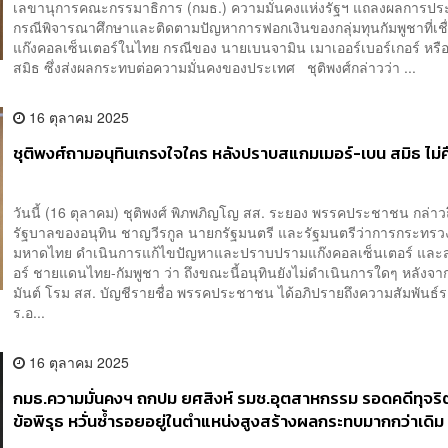
เลขานุการคณะกรรมาธิการ (กมธ.) ความมั่นคงแห่งรัฐฯ แถลงผลการปร
กรณีพิจารณาศึกษาและติดตามปัญหาการฟอกเงินของกลุ่มทุนกัมพูชาที่เชื
แก๊งคอลเซ็นเตอร์ในไทย กรณีของ นายเบนจามิน เมาเออร์เบอร์เกอร์ หรื
สมิธ ซึ่งส่งผลกระทบต่อความมั่นคงของประเทศ ชุติพงศ์กล่าวว่า ...
16 ตุลาคม 2025
ชุติพงศ์ถามอนุทินเกรงใจใคร หลังปราบสแกมเมอร์-เบน สมิธ ไม่ค
วันนี้ (16 ตุลาคม) ชุติพงศ์ พิภพภิญโญ สส. ระยอง พรรคประชาชน กล่าว
รัฐบาลของอนุทิน ชาญวีรกูล นายกรัฐมนตรี และรัฐมนตรีว่าการกระทรว
มหาดไทย ดำเนินการแก้ไขปัญหาและปราบปรามแก๊งคอลเซ็นเตอร์ และ
อร์ ชายแดนไทย-กัมพูชา ว่า ถึงขณะนี้อนุทินยังไม่ดำเนินการใดๆ หลังจากที
มันต์ โรม สส. บัญชีรายชื่อ พรรคประชาชน ได้อภิปรายถึงความสัมพันธ์ร
ร.อ...
16 ตุลาคม 2025
กมธ.ความมั่นคงฯ ถกปม ยศสิงห์ รมช.อุตสาหกรรม รอดคดีทุจร
ข้อพิรุธ หวั่นซ้ำรอยอยู่ในตำแหน่งสูงสร้างผลกระทบมากกว่าเดิม