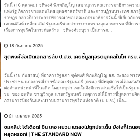
วันนี้ (16 ตุลาคม) ชุติพงศ์ พิภพภิญโญ เลขานุการคณะกรรมาธิการความ
แห่งรัฐ กิจการชายแดนไทย ยุทธศาสตร์ชาติ และการปฏิรูปประเทศ สภาผ
ราษฎร กล่าวถึงวาระการพิจารณาของคณะกรรมาธิการวันนี้ ที่เกี่ยวกับก
เอกยศสิงห์ เหลี่ยมเลิศ รัฐมนตรีช่วยว่าการกระทรวงอุตสาหกรรม ที่มีการ
เรื่องการทุจริตในการก่อสร้าง ชุติพงศ์ระบุว่า เป็นการต...
18 กันยายน 2025
ชุติพงศ์จ่อเปิดเอกสารลับ ป.ป.ช. เคยชี้มูลทุจริตบุคคลในโผ ครม. 
วันนี้ (18 กันยายน) ที่อาคารรัฐสภา ชุติพงศ์ พิภพภิญโญ สส. ระยอง พรร
ประชาชน แถลงกรณีรายชื่อคณะรัฐมนตรี (ครม.) ที่มีพฤติการณ์ต้องสงสัย
ต่อตำแหน่งหน้าที่ในอดีต โดยระบุว่า เหตุใดจึงมีการเสนอชื่อให้เป็นรัฐ
รม. ของ อนุทิน ชาญวีรกูล นายกรัฐมนตรี เหตุการณ์นี้มีการชี้มูลความ
กรรมการป้องกันและปราบปรามการทุจริตแห่งชาติ (ป.ป.ช.) เมื่อ...
21 เมษายน 2025
ชมคลิป: โต้เดือด! ซิน เคอ หยวน แถลงไม่ถูกประเด็น ยังไงก็โดนอยู่ด
หลุดหรอก! | THE STANDARD NOW