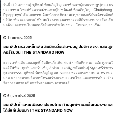
วันนี้ (12 เมษายน) ชุติพงศ์ พิภพภิญโญ สมาชิกสภาผู้แทนราษฎร(สส.) พ
ประชาชน โพสต์ข้อความผ่านเฟซบุ๊ก ‘ชุติพงศ์ พิภพภิญโญ - Chutiphong
Pipoppinyo’ เปิดเผยความคืบหน้าการติดตามปัญหาของบริษัทผลิตเหล็กเ
บริษัท ‘ซิน เคอ หยวน’ ซึ่งเป็นโรงงานอุตสาหกรรมที่มีรายงานการร้องเรียน
มลพิษและความไม่ปลอดภัยในการดำเนินงาน โดยระบุว่า เรื่อง...
1 เมษายน 2025
ชมคลิป: ตรวจเหล็กเส้น ลือมีคนวิ่งเต้น-ข่มขู่ ปมตึก สตง. ถล่ม ส
คอร์รัปชัน | THE STANDARD NOW
ตรวจเหล็กเส้นแผลงฤทธิ์ ลือมีคนวิ่งเต้น-ข่มขู่ ปกปิดตึก สตง. ถล่ม สู่ภาพ
คอร์รัปชัน คุยกับแขกรับเชิญ 3 ท่าน เอกนัฏ พร้อมพันธุ์ รัฐมนตรีว่าก
อุตสาหกรรม ชุติพงศ์ พิภพภิญโญ สส. ระยอง พรรคประชาชน ศ. ดร.อมร
มาศ นายกสมาคมวิศวกรโครงสร้างแห่งประเทศไทย และอาจารย์ประจ
วิศวกรรมศาสตร์ มหาวิทยาลัยเกษตรศาสตร์ ...
6 กุมภาพันธ์ 2025
ชมคลิป: ชำแหละเมืองบาปรอบไทย ค้ามนุษย์-คอลเซ็นเตอร์-ยาเสพ
ได้มีแค่เมียนมา | THE STANDARD NOW