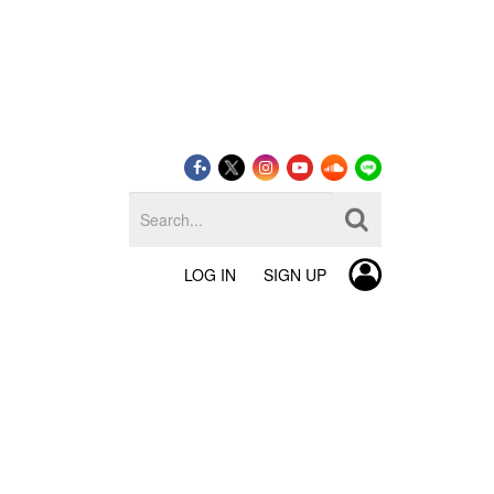
LOG IN
SIGN UP