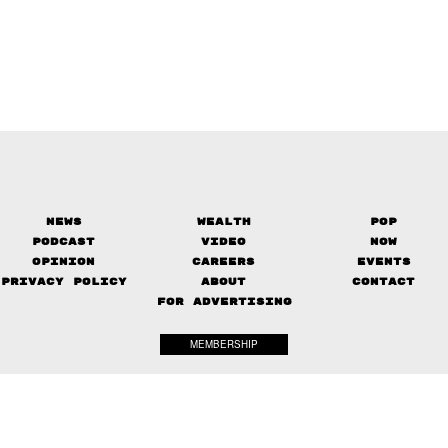
News
Wealth
Pop
Podcast
Video
Now
Opinion
Careers
Events
Privacy Policy
About
Contact
FOR ADVERTISING
MEMBERSHIP
© 2017-
2026
The Standard. All rights reserved.