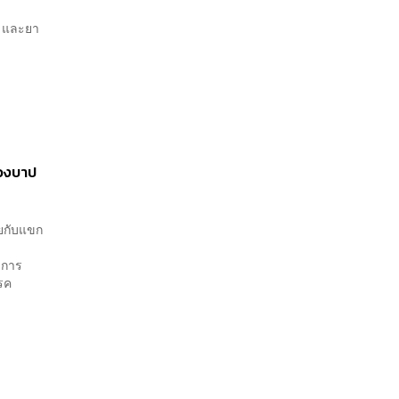
์ และยา
ืองบาป
ุยกับแขก
จการ
รค