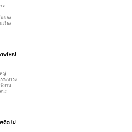
รรค
ส้นของ
เรื่อง
ู่ภาพใหญ่
ใหญ่
ารกระทรวง
 พิมาน
ำคณะ
ติด ไม่