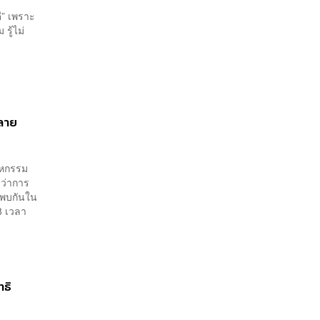
ี” เพราะ
รู้ไม่
ทลาย
สาหกรรม
ีว่าการ
 พบกันใน
8 เวลา
ทธิ