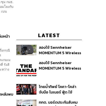
ะชุม กมธ.
่อมโยงกับ
อ เบน
LATEST
ืบหน้า
ลองใช้ Sennheiser
ถึงกรณี
MOMENTUM 5 Wireless
ง
หูฟัง 14,990 บาท ที่ให้ผู้ใช้
สแกมเม
ลองใช้ Sennheiser
ถอดเปลี่ยนแบตเองได้
่ รังสิ
MOMENTUM 5 Wireless
ก่อนกฎ EU บังคับปีหน้า
ะหว่าง
หูฟัง 14,990 บาท ที่ให้ผู้ใช้
ถอดเปลี่ยนแบตเองได้
ก่อนกฎ EU บังคับปีหน้า
ไทยน้ำทิพย์ โคคา-โคล่า
จับมือ ไมเนอร์ ฟู้ด ใช้
ิตหลังพบ
คอนเสิร์ตแทนส่วนลด เดิม
กกต. บอร์ดประกันสังคม
พัน Music Marketing ใน