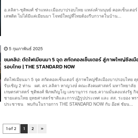
อ.ลลิตา-ชุติพงศ์ ชำแหละเมืองบาปรอบไทย แหล่งค้ามนุษย์ คอลเซ็นเตอร
เสพติด ไม่ได้มีแค่เมียนมา โจทย์ใหญ่ที่ไทยต้องรีบกวาดในบ้าน...
5 กุมภาพันธ์ 2025
ชมคลิป: ตัดไฟเมียนมา 5 จุด สกัดคอลเซ็นเตอร์ สู่ภาพใหญ่ซีลเม
รอบไทย | THE STANDARD NOW
ตัดไฟเมียนมา 5 จุด สกัดคอลเซ็นเตอร์ สู่ภาพใหญ่ซีลเมืองบาปรอบไทย ค
รับเชิญ 2 ท่าน ผศ. ดร.ลลิตา หาญวงษ์ คณะสังคมศาสตร์ มหาวิทยาลัย
เกษตรศาสตร์ ชุติพงศ์ พิภพภิญโญ เลขานุการ กมธ.ความมั่นคงแห่งรัฐ กิ
ชายแดนไทย ยุทธศาสตร์ชาติและการปฏิรูปประเทศ และ สส. ระยอง พร
ประชาชน พบกันในรายการ THE STANDARD NOW กับ อ๊อฟ ชัยน...
1 of 2
1
2
»