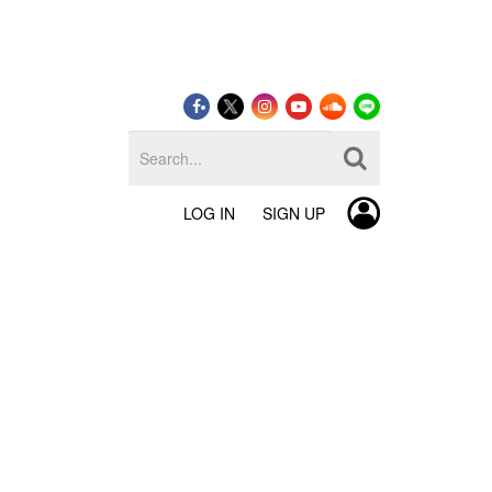
LOG IN
SIGN UP