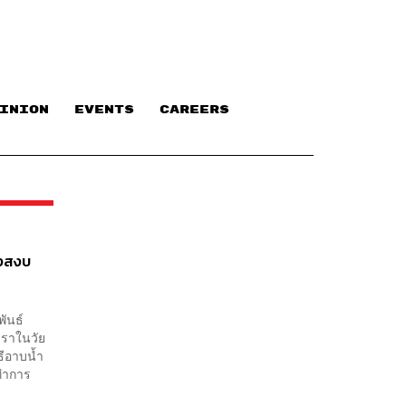
INION
EVENTS
CAREERS
างสงบ
พันธ์
ชราในวัย
ธีอาบน้ำ
นทำการ