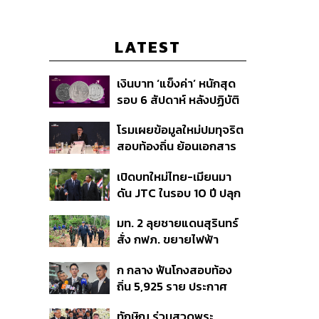
LATEST
เงินบาท ‘แข็งค่า’ หนักสุด
รอบ 6 สัปดาห์ หลังปฏิบัติ
การแทรกแซงเยนของ
โรมเผยข้อมูลใหม่ปมทุจริต
สหรัฐฯ-ญี่ปุ่น Standard
สอบท้องถิ่น ย้อนเอกสาร
Chartered เปิดเป้าสิ้นปีนี้
ประชุมปี 2567 พบชื่อ
จ่อแข็งต่อแตะ 32.50 บาท
เปิดบทใหม่ไทย-เมียนมา
อนุทิน จ่อสอบต่อเอี่ยว
ต่อดอลลาร์
ดัน JTC ในรอบ 10 ปี ปลุก
ตัดตอน ม.บูรพา หรือไม่
‘เส้นเลือดใหญ่’ ค้า
มท. 2 ลุยชายแดนสุรินทร์
ชายแดน ท่าเรือน้ำลึก
สั่ง กฟภ. ขยายไฟฟ้า
ทวาย
‘ปราสาทตาควาย–เนิน
ก กลาง ฟันโกงสอบท้อง
350’ เสริมความมั่นคง
ถิ่น 5,925 ราย ประกาศ
ชายแดน
บัญชีใหม่ 7 ส.ค. ส่วน 97
ทักษิณ ร่วมสวดพระ