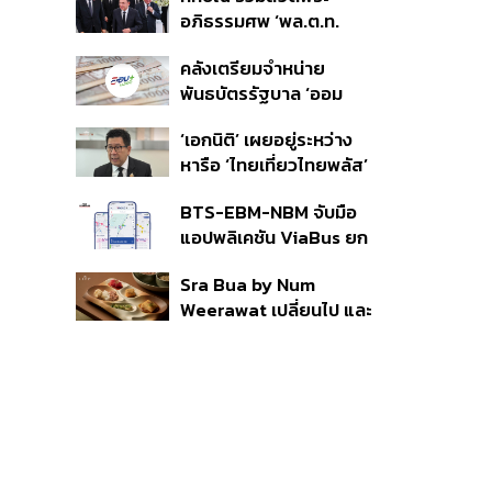
ราย รอ ป.ป.ช. ขีดเส้นแล้ว
อภิธรรมศพ ‘พล.ต.ท.
เสร็จ 31 ส.ค.
ผ่อน’ บิดา ‘พักตร์พิไล ทวี
คลังเตรียมจำหน่าย
สิน’ สิริอายุ 103 ปี แกนนำ
พันธบัตรรัฐบาล ‘ออม
เพื่อไทย-บุคคลหลาก
พลัส’ รอบถัดไป เร็วสุด 4
วงการร่วมอาลัย
‘เอกนิติ’ เผยอยู่ระหว่าง
ก.ย.นี้ อาจเพิ่มสัดส่วนการ
หารือ ‘ไทยเที่ยวไทยพลัส’
ขายแบบ Small Lot First
มีสิทธิใช้งบจากเงินกู้ 4
มากขึ้น
BTS-EBM-NBM จับมือ
แสนล้าน มั่นใจงบต่อ ‘ไทย
แอปพลิเคชัน ViaBus ยก
ช่วยไทย พลัส’ เฟส 2 มี
ระดับการติดตามตำแหน่ง
เพียงพอ
Sra Bua by Num
รถไฟฟ้า 3 สายแบบเรียล
Weerawat เปลี่ยนไป และ
ไทม์
นี่คือเหตุผลที่เราควรกลับ
ไปอีกครั้ง