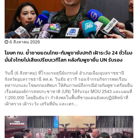
6 สิงหาคม 2026
โฆษก ทบ. ย้ำชายแดนไทย-กัมพูชายังปกติ เฝ้าระวัง 24 ชั่วโมง
มั่นใจไทยไม่เสียเปรียบเวทีโลก หลังกัมพูชายื่น UN รับรอง
MOU43
วันนี้ (6 สิงหาคม) ที่โรงแรมสุนีย์แกรนด์ อำเภอเมืองอุบลราชธานี
จังหวัดอุบลราชธานี พล.ต. วินธัย สุวารี รองเจ้ากรมกิจการพลเรือน
ทหารบกและโฆษกกองทัพบก ให้สัมภาษณ์ถึงกรณีฝ่ายกัมพูชาเตรียมยื่น
เรื่องต่อองค์การสหประชาชาติ (UN) ให้รับรอง MOU 2543 และแผนที่
1:200,000 โดยยืนยันว่า กำลังพลในพื้นที่ชายแดนยังคงปฏิบัติหน้าที่
เฝ้าตรวจ เฝ้าระวัง เสริมที่มั่น และเตร...