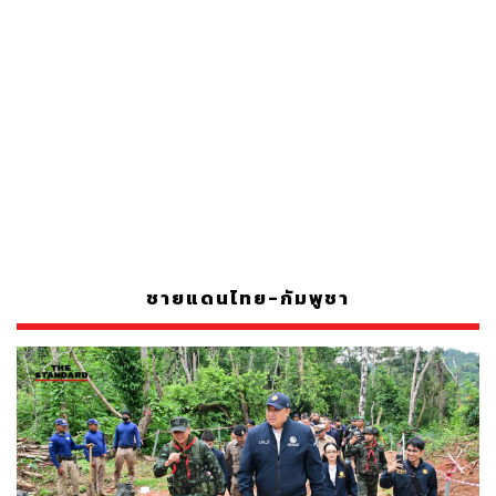
ชายแดนไทย-กัมพูชา