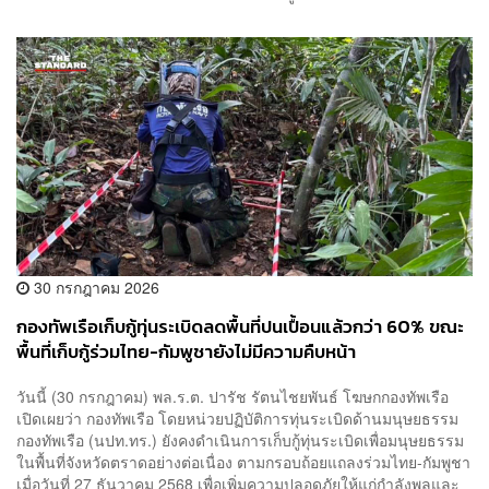
30 กรกฎาคม 2026
กองทัพเรือเก็บกู้ทุ่นระเบิดลดพื้นที่ปนเปื้อนแล้วกว่า 60% ขณะ
พื้นที่เก็บกู้ร่วมไทย-กัมพูชายังไม่มีความคืบหน้า
วันนี้ (30 กรกฎาคม) พล.ร.ต. ปารัช รัตนไชยพันธ์ โฆษกกองทัพเรือ
เปิดเผยว่า กองทัพเรือ โดยหน่วยปฏิบัติการทุ่นระเบิดด้านมนุษยธรรม
กองทัพเรือ (นปท.ทร.) ยังคงดำเนินการเก็บกู้ทุ่นระเบิดเพื่อมนุษยธรรม
ในพื้นที่จังหวัดตราดอย่างต่อเนื่อง ตามกรอบถ้อยแถลงร่วมไทย-กัมพูชา
เมื่อวันที่ 27 ธันวาคม 2568 เพื่อเพิ่มความปลอดภัยให้แก่กำลังพลและ