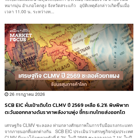
หมากมุ่น อำเภอโคกสูง จังหวัดสระแก้ว อุบัติเหตุดังกล่าวเกิดขึ้นเมื่อ
เวลา 11.00 น. ระหว่างท...
26 กรกฎาคม 2026
SCB EIC หั่นเป้าเติบโต CLMV ปี 2569 เหลือ 6.2% พิษพิพาท
ตะวันออกกลางดันราคาพลังงานพุ่ง ชี้กระทบไทยส่งออกโต
แผ่ว-ยอดเกินดุลการค้าลดลง
เศรษฐกิจ CLMV ชะลอลง ท่ามกลางศักยภาพในการรับมือแรงกระแทก
จากภายนอกที่แตกต่างกัน SCB EIC ประเมินว่าเศรษฐกิจกลุ่มประเทศ
CLMV มีแนวโน้มขยายตัวที่ 6.2% ในปี 2569 ชะลอลงจาก 7.1% ในปี