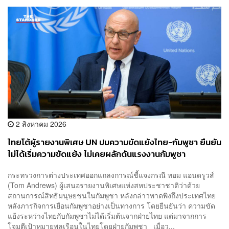
2 สิงหาคม 2026
ไทยโต้ผู้รายงานพิเศษ UN ปมความขัดแย้งไทย-กัมพูชา ยืนยัน
ไม่ได้เริ่มความขัดแย้ง ไม่เคยผลักดันแรงงานกัมพูชา
กระทรวงการต่างประเทศออกแถลงการณ์ชี้แจงกรณี ทอม แอนดรูวส์
(Tom Andrews) ผู้เสนอรายงานพิเศษแห่งสหประชาชาติว่าด้วย
สถานการณ์สิทธิมนุษยชนในกัมพูชา หลังกล่าวพาดพิงถึงประเทศไทย
หลังภารกิจการเยือนกัมพูชาอย่างเป็นทางการ โดยยืนยันว่า ความขัด
แย้งระหว่างไทยกับกัมพูชาไม่ได้เริ่มต้นจากฝ่ายไทย แต่มาจากการ
โจมตีเป้าหมายพลเรือนในไทยโดยฝ่ายกัมพูชา เมื่อว...