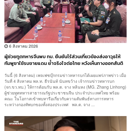
6 สิงหาคม 2026
ผู้ช่วยทูตทหารจีนพบ ทบ. ยืนยันไร้ส่วนเกี่ยวข้องส่งอาวุธให้
กัมพูชาใช้รบชายแดน ย้ำจริงใจต่อไทย หวังเห็นทางออกสันติ
วิธี
วันนี้ (6 สิงหาคม) เพจเฟซบุ๊กกรมข่าวทหารบกได้เผยแพร่ภาพข่าว เมื่อ
วันที่ 4 สิงหาคม พล.ท. ธีรนันท์ นันทขว้าง เจ้ากรมข่าวทหารบก
(จก.ขว.ทบ.) ให้การต้อนรับ พล.ต. จาง หลินหง (MG. Zhang Linhong)
ผู้ช่วยทูตทหารสาธารณรัฐประชาชนจีน ประจำประเทศไทย พร้อม
คณะ ในโอกาสเข้าพบหารือเกี่ยวกับความสัมพันธ์ทางการทหาร
ระหว่างกองทัพบกของทั้งสองประเทศ พล.ต. จาง ...