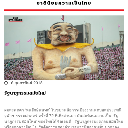
ชาตินิยมความเป็นไทย
16 กุมภาพันธ์ 2018
รัฐนาฏกรรมสมัยใหม่
ผมสะดุดตา ‘หุ่นยักษ์นนทก’ ในขบวนล้อการเมืองงานฟุตบอลประเพณี
จุฬาฯ-ธรรมศาสตร์ ครั้งที่ 72 ที่เพิ่งผ่านมา มันสะท้อนความเป็น ‘รัฐ
นาฏกรรมสมัยใหม่’ ของไทยได้ชัดเจนดี รัฐนาฏกรรมยุคก่อนสมัยใหม่
หรือยุคกลางย้อนไป รัฐคือการแสดงอำนาจบารมีของชนชั้นปกครอง