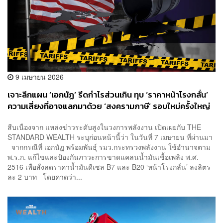
9 เมษายน 2026
เจาะลึกแผน ‘เอกนัฏ’ รีดกำไรส่วนเกิน ทุบ ‘ราคาหน้าโรงกลั่น’
ความเสี่ยงที่อาจแลกมาด้วย ‘สงครามภาษี’ รอบใหม่ครั้งใหญ่
กับสหรัฐฯ?
สืบเนื่องจาก แหล่งข่าวระดับสูงในวงการพลังงาน เปิดเผยกับ THE
STANDARD WEALTH ระบุก่อนหน้านี้ว่า ในวันที่ 7 เมษายน ที่ผ่านมา
จากกรณีที่ เอกนัฏ พร้อมพันธุ์ รมว.กระทรวงพลังงาน ใช้อำนาจตาม
พ.ร.ก. แก้ไขและป้องกันภาวะการขาดแคลนน้ำมันเชื้อเพลิง พ.ศ.
2516 เพื่อสั่งลดราคาน้ำมันดีเซล B7 และ B20 ‘หน้าโรงกลั่น’ ลงลิตร
ละ 2 บาท โดยคาดว่า...