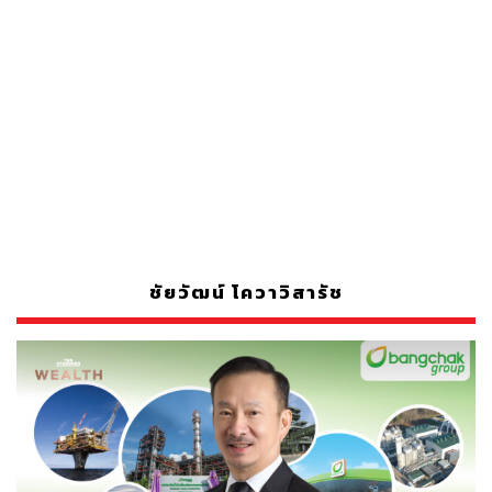
ชัยวัฒน์ โควาวิสารัช