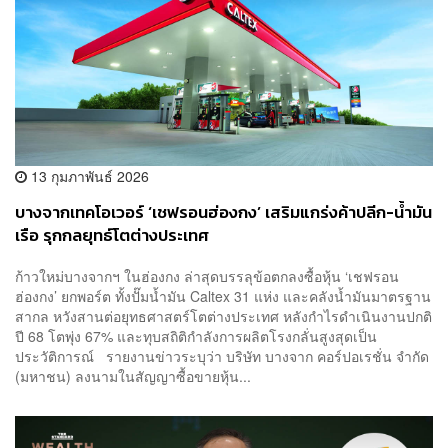
13 กุมภาพันธ์ 2026
บางจากเทคโอเวอร์ ‘เชฟรอนฮ่องกง’ เสริมแกร่งค้าปลีก-น้ำมัน
เรือ รุกกลยุทธ์โตต่างประเทศ
ก้าวใหม่บางจากฯ ในฮ่องกง ล่าสุดบรรลุข้อตกลงซื้อหุ้น ‘เชฟรอน
ฮ่องกง’ ยกพอร์ต ทั้งปั๊มน้ำมัน Caltex 31 แห่ง และคลังน้ำมันมาตรฐาน
สากล หวังสานต่อยุทธศาสตร์โตต่างประเทศ หลังกำไรดำเนินงานปกติ
ปี 68 โตพุ่ง 67% และทุบสถิติกำลังการผลิตโรงกลั่นสูงสุดเป็น
ประวัติการณ์ รายงานข่าวระบุว่า บริษัท บางจาก คอร์ปอเรชั่น จำกัด
(มหาชน) ลงนามในสัญญาซื้อขายหุ้น...