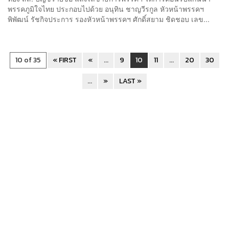
พรรคภูมิใจไทย ประกอบไปด้วย อนุทิน ชาญวีรกูล หัวหน้าพรรคฯ
พิพัฒน์ รัชกิจประการ รองหัวหน้าพรรคฯ ศักดิ์สยาม ชิดชอบ เลข...
10 of 35
« FIRST
«
...
9
10
11
...
20
30
...
»
LAST »