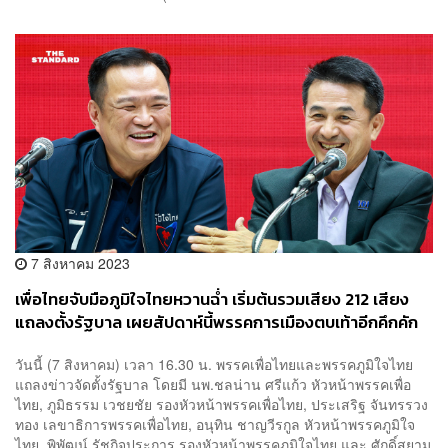
7 สิงหาคม 2023
เพื่อไทยจับมือภูมิใจไทยหวานฉ่ำ เริ่มต้นรวมเสียง 212 เสียง
แถลงตั้งรัฐบาล เผยสัปดาห์นี้พรรคการเมืองตบเท้าอีกคึกคัก
วันนี้ (7 สิงหาคม) เวลา 16.30 น. พรรคเพื่อไทยและพรรคภูมิใจไทย
แถลงข่าวจัดตั้งรัฐบาล โดยมี นพ.ชลน่าน ศรีแก้ว หัวหน้าพรรคเพื่อ
ไทย, ภูมิธรรม เวชยชัย รองหัวหน้าพรรคเพื่อไทย, ประเสริฐ จันทรรวง
ทอง เลขาธิการพรรคเพื่อไทย, อนุทิน ชาญวีรกูล หัวหน้าพรรคภูมิใจ
ไทย, พิพัฒน์ รัชกิจประการ รองหัวหน้าพรรคภูมิใจไทย และ ศักดิ์สยาม