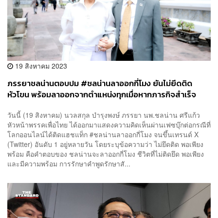
19 สิงหาคม 2023
ภรรยาชลน่านตอบปม #ชลน่านลาออกกี่โมง ยันไม่ยึดติด
หัวโขน พร้อมลาออกจากตำแหน่งทุกเมื่อหากภารกิจสำเร็จ
ลุล่วง
วันนี้ (19 สิงหาคม) นวลสกุล บำรุงพงษ์ ภรรยา นพ.ชลน่าน ศรีแก้ว
หัวหน้าพรรคเพื่อไทย ได้ออกมาแสดงความคิดเห็นผ่านเฟซบุ๊กต่อกรณีที่
โลกออนไลน์ได้ติดแฮชแท็ก #ชลน่านลาออกกี่โมง จนขึ้นเทรนด์ X
(Twitter) อันดับ 1 อยู่หลายวัน โดยระบุข้อความว่า ไม่ยึดติด พอเพียง
พร้อม คือคำตอบของ ชลน่านจะลาออกกี่โมง ชีวิตที่ไม่ติดยึด พอเพียง
และมีความพร้อม การรักษาคำพูดรักษาสั...