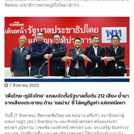
ชิดชอบ เลขาธิการพรรคภูมิใจไทย เข้าร่ว...
7 สิงหาคม 2023
‘เพื่อไทย-ภูมิใจไทย’ แถลงจัดตั้งรัฐบาลตั้งต้น 212 เสียง ย้ำมา
จากเสียงประชาชน ด้าน ‘ชลน่าน’ ชี้ ไล่หนูตีงูเห่า แค่เทคนิคหา
เสียง ยืนยันไม่ใช่ศัตรู
วันนี้ (7 สิงหาคม) ที่พรรคเพื่อไทย นพ.ชลน่าน ศรีแก้ว สมาชิกสภาผู้
แทนราษฎร (สส.) จังหวัดน่าน และหัวหน้าพรรคฯ พร้อมแกนนำ
พรรคฯ ภูมิธรรม เวชยชัย รองหัวหน้าพรรคฯ และ ประเสริฐ จันทรรวง
ทอง สส. บัญชีรายชื่อ และเลขาธิการพรรคฯ ให้การต้อนรับแกนนำ