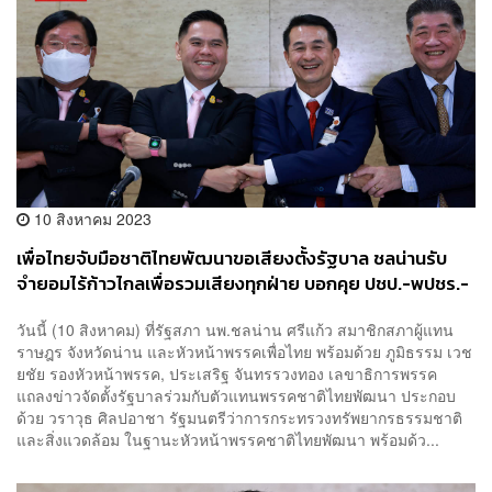
10 สิงหาคม 2023
เพื่อไทยจับมือชาติไทยพัฒนาขอเสียงตั้งรัฐบาล ชลน่านรับ
จำยอมไร้ก้าวไกลเพื่อรวมเสียงทุกฝ่าย บอกคุย ปชป.-พปชร.-
รทสช. แค่ช่วยร่วมโหวต
วันนี้ (10 สิงหาคม) ที่รัฐสภา นพ.ชลน่าน ศรีแก้ว สมาชิกสภาผู้แทน
ราษฎร จังหวัดน่าน และหัวหน้าพรรคเพื่อไทย พร้อมด้วย ภูมิธรรม เวช
ยชัย รองหัวหน้าพรรค, ประเสริฐ จันทรรวงทอง เลขาธิการพรรค
แถลงข่าวจัดตั้งรัฐบาลร่วมกับตัวแทนพรรคชาติไทยพัฒนา ประกอบ
ด้วย วราวุธ ศิลปอาชา รัฐมนตรีว่าการกระทรวงทรัพยากรธรรมชาติ
และสิ่งแวดล้อม ในฐานะหัวหน้าพรรคชาติไทยพัฒนา พร้อมด้ว...