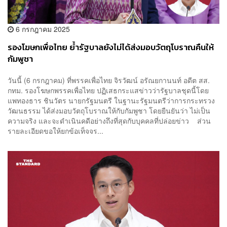
6 กรกฎาคม 2025
รองโฆษกเพื่อไทย ย้ำรัฐบาลยังไม่ได้ส่งมอบวัตถุโบราณคืนให้
กัมพูชา
วันนี้ (6 กรกฎาคม) ที่พรรคเพื่อไทย จิรวัฒน์ อรัณยกานนท์ อดีต สส.
กทม. รองโฆษกพรรคเพื่อไทย ปฏิเสธกระแสข่าวว่ารัฐบาลชุดนี้โดย
แพทองธาร ชินวัตร นายกรัฐมนตรี ในฐานะรัฐมนตรีว่าการกระทรวง
วัฒนธรรม ได้ส่งมอบวัตถุโบราณให้กับกัมพูชา โดยยืนยันว่า ไม่เป็น
ความจริง และจะดำเนินคดีอย่างถึงที่สุดกับบุคคลที่ปล่อยข่าว ส่วน
รายละเอียดขอให้ยกข้อเท็จจร...