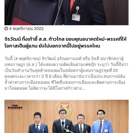
4 พฤศจิกายน 2022
จิรวัฒน์ ทิ้งเก้าอี้ ส.ส. ก้าวไกล ขอบคุณอนาคตใหม่-พรรคที่ให้
โอกาสเป็นผู้แทน ยังไม่บอกจากนี้ไปอยู่พรรคไหน
วันนี้ (4 พฤศจิกายน) จิรวัฒน์ อรัณยกานนท์ หรือ บิลลี่ สมาชิกสภาผู้
แทนราษฎร (ส.ส.) ได้แสดงความคิดเห็นผ่านเฟซบุ๊ก ระบุว่า วันนี้ถือว่า
เป็นวันทำงานวันสุดท้ายของผมในสมัยสภาผู้แทนราษฎรชุดที่ 25
ตลอดระยะเวลากว่า 3 ปี 8 เดือน ที่ผ่านมานับว่าเป็นประสบการณ์อัน
ล้ำค่าทางการเมืองของผม ชีวิตชื่นชอบการเมืองและติดตามการเมือง
มาโดยตลอด ไม่คิดว่าจะได้มีโอกาสก้าวย่าง...