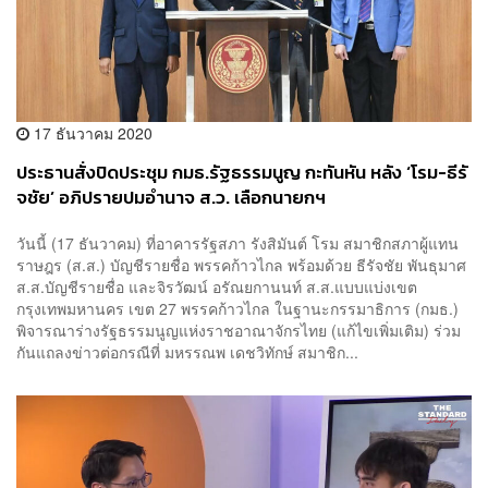
17 ธันวาคม 2020
ประธานสั่งปิดประชุม กมธ.รัฐธรรมนูญ กะทันหัน หลัง ‘โรม-ธีรั
จชัย’ อภิปรายปมอำนาจ ส.ว. เลือกนายกฯ
วันนี้ (17 ธันวาคม) ที่อาคารรัฐสภา รังสิมันต์ โรม สมาชิกสภาผู้แทน
ราษฎร (ส.ส.) บัญชีรายชื่อ พรรคก้าวไกล พร้อมด้วย ธีรัจชัย พันธุมาศ
ส.ส.บัญชีรายชื่อ และจิรวัฒน์ อรัณยกานนท์ ส.ส.แบบแบ่งเขต
กรุงเทพมหานคร เขต 27 พรรคก้าวไกล ในฐานะกรรมาธิการ (กมธ.)
พิจารณาร่างรัฐธรรมนูญแห่งราชอาณาจักรไทย (แก้ไขเพิ่มเติม) ร่วม
กันแถลงข่าวต่อกรณีที่ มหรรณพ เดชวิทักษ์ สมาชิก...