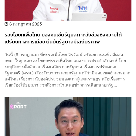
6 กรกฎาคม 2025
รองโฆษกเพื่อไทย มองคนเชียร์ยุบสภาหวังช่วงชิงความได้
เปรียบทางการเมือง ยืนยันรัฐบาลมีเสถียรภาพ
วันนี้ (6 กรกฎาคม) ที่พรรคเพื่อไทย จิรวัฒน์ อรัณยกานนท์ อดีตสส.
กทม. ในฐานะรองโฆษกพรรคเพื่อไทย แถลงข่าวประจำสัปดาห์ โดย
ระบุถึงการตั้งคำถามเรื่องเสถียรภาพรัฐบาล เรื่องการปรับคณะ
รัฐมนตรี (ครม.) เรื่องรักษาการนายกรัฐมนตรีว่ามีขอบเขตอำนาจมาก
แค่ไหน เรื่องการนับองค์ประชุมของสภาผู้แทนราษฎร หรือเรื่องการ
เรียกร้องให้ยุบสภา รวมถึงการนำเสนอข่าวการเลือกนายกรัฐ...