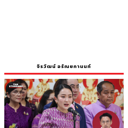
จิรวัฒน์ อรัณยกานนท์