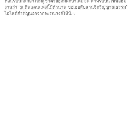
ต้อนรับนักศึกษาใหม่สู่ชีวิตวัยอุดมศึกษาเต็มขั้น สำหรับปีนี้ใช้ชื่อธีม
งานว่า ‘ณ ดินแดนแห่งนี้มีตำนาน ขอเธอสืบสานจิตวิญญาณธรรม’
ไฮไลต์สำคัญนอกจากจะรณรงค์ให้นั...