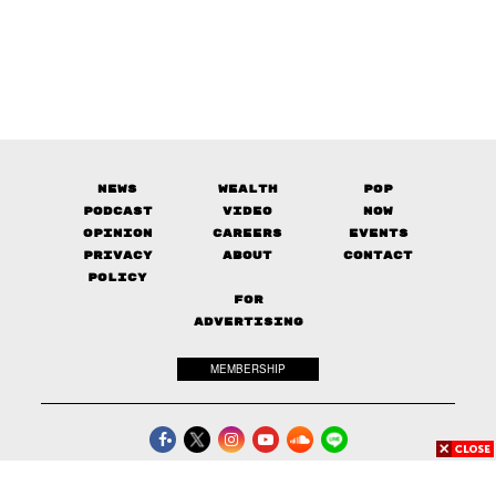
News
Wealth
Pop
Podcast
Video
Now
Opinion
Careers
Events
Privacy
About
Contact
Policy
FOR
ADVERTISING
MEMBERSHIP
© 2017-
2026
The Standard. All rights reserved.