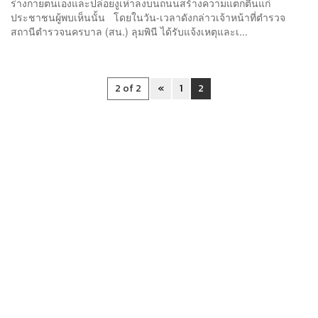
ร่างกายตนเองและปล่อยงูเห่าลงบนถนนสร้างความแตกตื่นแก่
ประชาชนผู้พบเห็นนั้น โดยในวัน-เวลาดังกล่าวเจ้าหน้าที่ตำรวจ
สถานีตำรวจนครบาล (สน.) ลุมพินี ได้รับแจ้งเหตุและเ...
2 of 2
«
1
2