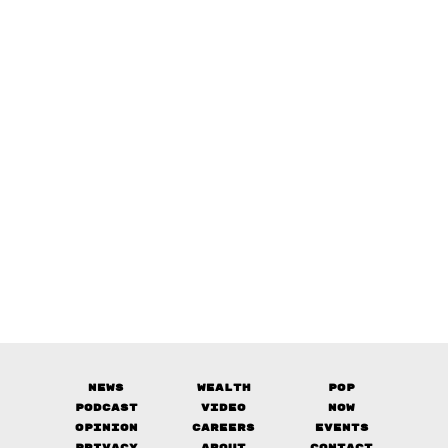
News
Wealth
Pop
Podcast
Video
Now
Opinion
Careers
Events
Privacy
About
Contact