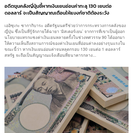
อดีตขุนคลังญี่ปุ่นชี้หากเงินเยนอ่อนค่าทะลุ 130 เยนต่อ
ดอลลาร์ จะเป็นสัญญาณเตือนให้แบงก์ชาติต้องระวัง
เออิซุเกะ ซากากิบาระ อดีตรัฐมนตรีช่วยว่าการกระทรวงการคลังของ
ญี่ปุ่น ซึ่งเป็นที่รู้จักภายใต้ฉายา ‘มิสเตอร์เยน’ จากการที่เขาเป็นผู้ออก
นโยบายแทรกแซงค่าเงินเยนหลายครั้งในช่วงทศวรรษ 90 ได้ออกมา
ให้ความเห็นถึงสถานการณ์ของค่าเงินเยนที่อ่อนค่าลงอย่างรุนแรงใน
ขณะนี้ว่า หากเงินเยนอ่อนค่าจนหลุดกรอบ 130 เยนต่อ 1 ดอลลาร์
สหรัฐ จะถือเป็นสัญญาณแจ้งเตือนที่ธนาคารกลาง...