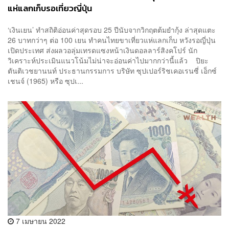
แห่แลกเก็บรอเที่ยวญี่ปุ่น
‘เงินเยน’ ทำสถิติอ่อนค่าสุดรอบ 25 ปีนับจากวิกฤตต้มยำกุ้ง ล่าสุดแตะ
26 บาทกว่าๆ ต่อ 100 เยน ทำคนไทยขาเที่ยวแห่แลกเก็บ หวังรอญี่ปุ่น
เปิดประเทศ ส่งผลวอลุ่มเทรดแซงหน้าเงินดอลลาร์สิงคโปร์ นัก
วิเคราะห์ประเมินแนวโน้มไม่น่าจะอ่อนค่าไปมากกว่านี้แล้ว ปิยะ
ตันติเวชยานนท์ ประธานกรรมการ บริษัท ซุปเปอร์ริชเคอเรนซี่ เอ็กซ์
เชนจ์ (1965) หรือ ซุปเ...
7 เมษายน 2022