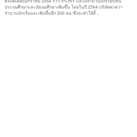
ตั้งแต่เดือนมกราคม 2564 ราว 5%YoY และมีจำนวนนักเรียนชั้น
ประถมศึกษาและมัธยมศึกษาเพิ่มขึ้น โดยในปี 2564 บริษัทคาดว่า
จำนวนนักเรียนจะเพิ่มขึ้นอีก 200 คน ซึ่งจะทำให้สิ้...