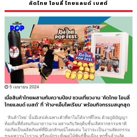
คัดไทย โอนลี่ ไทยแลนด์ เบสต์
5 เมษายน 2024
เมื่อสินค้าไทยผสานกับความป๊อป ชวนเที่ยวงาน ‘คัดไทย โอนลี่
ไทยแลนด์ เบสต์’ ที่ ‘ห้างฯเอ็มโพเรียม’ พร้อมกิจกรรมสนุกสุด
เอ็กซ์คลูซีฟตลอดซัมเมอร์นี้ [ADVERTORIAL]
‘สินค้าไทย’ นั้นมีเสน่ห์เฉพาะตัวที่หาไม่ได้จากที่ไหน ด้วยภูมิปัญญา
ท้องถิ่นที่สั่งสมกันมายาวนาน ผสานกับวัตถุดิบชั้นเลิศจากธรรมชาติ
ก่อเกิดเป็นผลิตภัณฑ์ที่มีเอกลักษณ์โดดเด่น ไม่ว่าจะเป็นงานหัตถกรรม
ขนมหวานโบราณ หรือแม้กระทั่งผลไม้พันธุ์พื้นเมือง ทุกชิ้นล้วนอัด