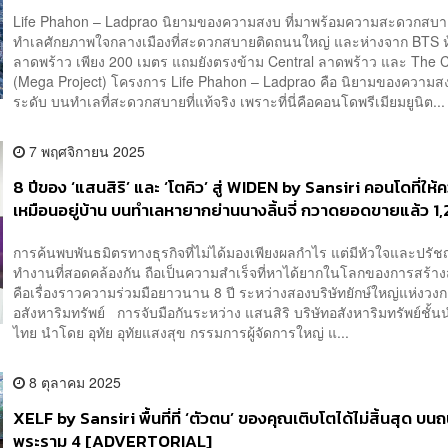
Life Phahon – Ladprao นิยามของความสงบ ที่มาพร้อมความสะดวกส
ทำเลศักยภาพใจกลางเมืองที่สะดวกสบายติดถนนใหญ่ และห่างจาก BTS 
ลาดพร้าว เพียง 200 เมตร แถมยังตรงข้าม Central ลาดพร้าว และ The C
(Mega Project) โครงการ Life Phahon – Ladprao คือ นิยามของความส
ระดับ บนทำเลที่สะดวกสบายที่แท้จริง เพราะที่นี่คือคอนโดพรีเมียมยูนิต...
7 พฤศจิกายน 2025
8 ปีของ ‘แสนสิริ’ และ ‘โตคิว’ สู่ WIDEN by Sansiri คอนโดที่ให้ค
เหมือนอยู่บ้าน บนทำเลหายากย่านนางลิ้นจี่ กวาดยอดขายแล้ว 1
ล้านบาท [ADVERTORIAL]
การค้นพบพันธมิตรทางธุรกิจที่ไม่ได้มองเพียงผลกำไร แต่มีหัวใจและปรั
ทำงานที่สอดคล้องกัน ถือเป็นความสำเร็จที่หาได้ยากในโลกของการสร้างส
คือเรื่องราวความร่วมมือยาวนาน 8 ปี ระหว่างสองบริษัทยักษ์ใหญ่แห่งวง
อสังหาริมทรัพย์ การจับมือกันระหว่าง แสนสิริ บริษัทอสังหาริมทรัพย์ชั้
ไทย นำโดย อุทัย อุทัยแสงสุข กรรมการผู้จัดการใหญ่ แ...
8 ตุลาคม 2025
XELF by Sansiri พื้นที่ที่ ‘ตัวตน’ ของคุณเติบโตได้ไม่สิ้นสุด บน
พระราม 4 [ADVERTORIAL]