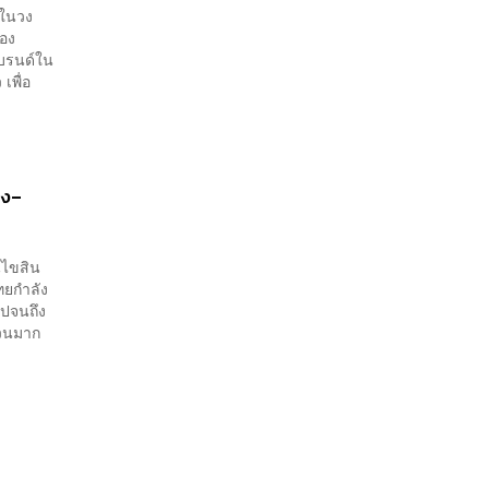
ยในวง
่อง
แบรนด์ใน
เพื่อ
รง–
อนไขสิน
ไทยกำลัง
ไปจนถึง
นวนมาก