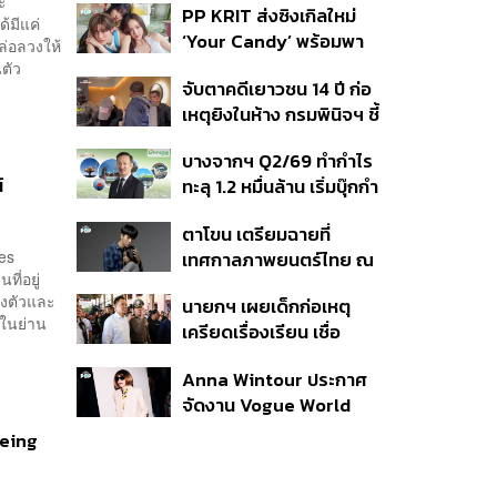
ะ
PP KRIT ส่งซิงเกิลใหม่
ปมค้นประวัติคดีกราดยิงที่
้มีแค่
‘Your Candy’ พร้อมพา
สหรัฐฯ
ล่อลวงให้
ต้าเหนิง และ ณิชา ร่วมมิว
ินตัว
จับตาคดีเยาวชน 14 ปี ก่อ
สิกวิดีโอ
เหตุยิงในห้าง กรมพินิจฯ ชี้
ประพฤติดี-รับการรักษาต่อ
บางจากฯ Q2/69 ทำกำไร
เนื่อง ประเมินปล่อยตัว
์
ทะลุ 1.2 หมื่นล้าน เริ่มบุ๊กกำ
ไร ‘SAF’ เชิงพาณิชย์ครั้ง
ตาโขน เตรียมฉายที่
แรก หนุนรายได้ครึ่งปีทะลุ
les
เทศกาลภาพยนตร์ไทย ณ
3.2 แสนล้าน
ี่อยู่
ประเทศบราซิล
องตัวและ
นายกฯ เผยเด็กก่อเหตุ
นในย่าน
เครียดเรื่องเรียน เชื่อ
เตรียมการเป็นขั้นตอน ชี้มี
Anna Wintour ประกาศ
กระสุนอีกกว่า 30 นัด หาก
จัดงาน Vogue World
ไม่จบชีวิตตัวเองอาจสูญ
2027 ที่ซานฟรานซิสโก
เสียเพิ่ม
Being