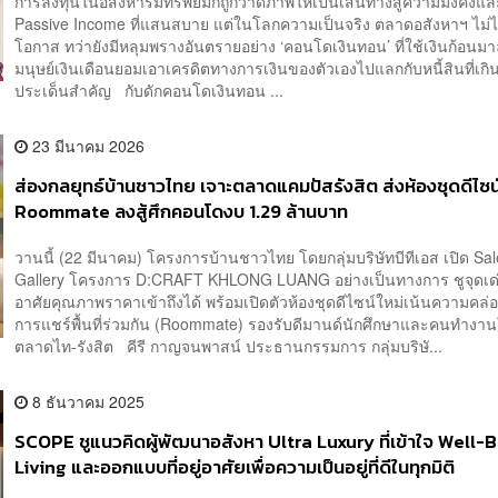
การลงทุนในอสังหาริมทรัพย์มักถูกวาดภาพให้เป็นเส้นทางสู่ความมั่งคั่งแล
Passive Income ที่แสนสบาย แต่ในโลกความเป็นจริง ตลาดอสังหาฯ ไม่ได
โอกาส ทว่ายังมีหลุมพรางอันตรายอย่าง ‘คอนโดเงินทอน’ ที่ใช้เงินก้อนมา
มนุษย์เงินเดือนยอมเอาเครดิตทางการเงินของตัวเองไปแลกกับหนี้สินที่เก
ประเด็นสำคัญ กับดักคอนโดเงินทอน ...
23 มีนาคม 2026
ส่องกลยุทธ์บ้านชาวไทย เจาะตลาดแคมปัสรังสิต ส่งห้องชุดดีไซน
Roommate ลงสู้ศึกคอนโดงบ 1.29 ล้านบาท
วานนี้ (22 มีนาคม) โครงการบ้านชาวไทย โดยกลุ่มบริษัทบีทีเอส เปิด Sa
Gallery โครงการ D:CRAFT KHLONG LUANG อย่างเป็นทางการ ชูจุดเด่นท
อาศัยคุณภาพราคาเข้าถึงได้ พร้อมเปิดตัวห้องชุดดีไซน์ใหม่เน้นความคล่
การแชร์พื้นที่ร่วมกัน (Roommate) รองรับดีมานด์นักศึกษาและคนทำงา
ตลาดไท-รังสิต คีรี กาญจนพาสน์ ประธานกรรมการ กลุ่มบริษั...
8 ธันวาคม 2025
SCOPE ชูแนวคิดผู้พัฒนาอสังหา Ultra Luxury ที่เข้าใจ Well-
Living และออกแบบที่อยู่อาศัยเพื่อความเป็นอยู่ที่ดีในทุกมิติ