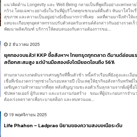
แนวคิดด้าน Longevity และ Well-Being กลายเป็นที่พูดถึงอย่างแพร่หลา
กว้าง โดยเฉพาะอย่างยิ่งในวันที่ผู้บริโภคทุกเซกเมนต์ตื่นตัว หันมาใส่ใจเรื
สุขภาพ และความเป็นอยู่อย่างยั่งยืนมากกว่าที่เคย ผลที่ตามมาจึงทำให้
แทบจะเกือบทุกอุตสาหกรรมปรับตัวสอดรับเทรนด์ดังกล่าวกันอย่างรวดเร็ว 
พัฒนาผลิตภัณฑ์ บริการให้ตอบสนองกับความต้องการขอ...
2 ธันวาคม 2025
ยุคทองจบแล้ว! KKP ชี้อสังหาฯ ไทยทรุดทุกตลาด ดีมานด์อ่อนแ
สต๊อกสะสมสูง แต่บ้านมือสองยังโตมียอดโอนถึง 56%
ท่ามกลางแรงกดดันจากเศรษฐกิจที่ฟื้นตัวช้า หนี้ครัวเรือนที่ยังสูงและเงื่
เชื่อที่เข้มงวดกว่าทุกช่วงในรอบหลายปี เป็นเหตุให้ธุรกิจอสังหาริมทรัพย์
เผชิญความท้าทายมากที่สุด หลังสัญญาณชะลอตัวเริ่มลุกลามจากฝั่งผู้ซื้อ
ซัปพลายเออร์ ผู้รับเหมา และแรงงานก่อสร้าง ขณะที่ผู้ประกอบการจำ
ต้องเร่งลดราคาเพื่อระบายสต็อก และทบทวนแผ...
19 พฤศจิกายน 2025
Life Phahon – Ladprao นิยามของความสงบเหนือระดับ