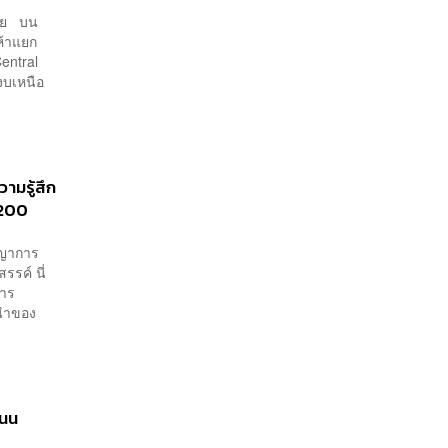
บาย บน
ห้าแยก
entral
งบเหนือ
วามรู้สึก
,200
ชญาการ
รรค์ นี่
การ
นนำของ
ถนน