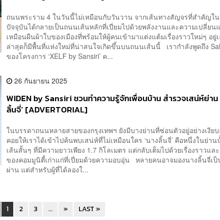
ถนนพระราม 4 ในวันนี้ไม่เหมือนกับวันวาน จากเส้นทางสัญจรที่สำคัญใน
ปัจจุบันได้กลายเป็นถนนเส้นหลักที่เปี่ยมไปด้วยพลังงานและความเปลี่ยน
เหมือนผืนผ้าใบของเมืองที่พร้อมให้ผู้คนเข้ามาแต่งแต้มเรื่องราวใหม่ๆ อยู
ล่าสุดก็มีพื้นที่แห่งใหม่ที่น่าสนใจเกิดขึ้นบนถนนเส้นนี้ เรากำลังพูดถึง Sa
ของโครงการ ‘XELF by Sansiri’ ค...
26 กันยายน 2025
WIDEN by Sansiri ชวนทำความรู้จักเพื่อนบ้าน สำรวจเสน่ห์ย่าน
ลิ้นจี่’ [ADVERTORIAL]
ในบรรดาถนนหลายสายของกรุงเทพฯ ยังมีบางย่านที่ซ่อนตัวอยู่อย่างเงีย
คอยให้เราได้เข้าไปค้นพบเสน่ห์ที่ไม่เหมือนใคร ‘นางลิ้นจี่’ คือหนึ่งในย่าน
เส้นสั้นๆ ที่มีความยาวเพียง 1.7 กิโลเมตร แต่กลับเต็มไปด้วยเรื่องราวและเป
ของคอมมูนิตี้เก่าแก่ที่เปี่ยมด้วยความอบอุ่น หลายคนอาจมองนางลิ้นจี่เป
ผ่าน แต่สำหรับผู้ที่ได้ลองใ...
1
2
3
...
»
LAST »