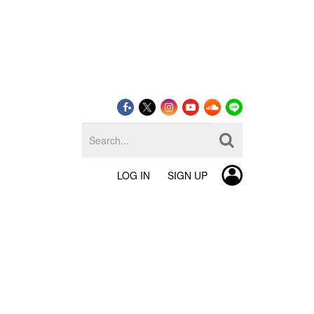
LOG IN
SIGN UP