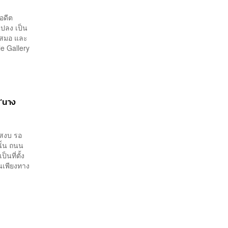
อดีต
แปลง เป็น
่เสมอ และ
le Gallery
 ‘นาง
บสงบ รอ
นั้น ถนน
็นที่ตั้ง
็นเพียงทาง