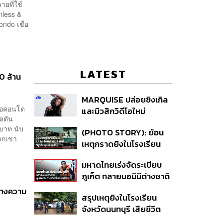
ายที่ใช้
mless &
ondo เชื่อ
LATEST
0 ล้าน
MARQUISE ปล่อยซิงเกิล
ื้อคอนโด
และมิวสิกวิดีโอใหม่
ตตัน
IRONIC ที่เสียดสีความ
บาท นับ
(PHOTO STORY): ย้อน
สัมพันธ์สุด Toxic
งพวกเขา
เหตุกราดยิงในโรงเรียน
ต่างประเทศ ที่ผู้ก่อเหตุเป็น
มหาดไทยเร่งจัดระเบียบ
นักเรียน
ภูเก็ต ทลายนอมินีต่างชาติ
คุมเจ็ตสกี สางบริษัทฮุบ
ร้างความ
สรุปเหตุยิงในโรงเรียน
ที่ดิน เคลียร์ใบอนุญาต
จังหวัดนนทบุรี เสียชีวิต
โรงแรมค้าง 7 ปี
รวม 8 ราย โฆษก ตร. เผย