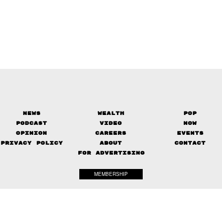
News
Wealth
Pop
Podcast
Video
Now
Opinion
Careers
Events
Privacy Policy
About
Contact
FOR ADVERTISING
MEMBERSHIP