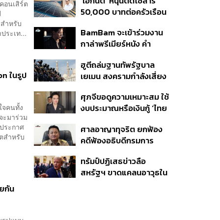
‘เอกนิติ’ หนุนติดโซลาร์
เหตุรัฐไม่ต่อใบอนุญาตพก
คอนเสิร์ต
50,000 บาทต่อครัวเรือน
พา-ครอบครองปืน
d
พร้อมดึง ‘ออมสิน-ธอส.’
มสำหรับ
BamBam จะเข้าร่วมงาน
าประเท...
ปล่อยกู้ดอกเบี้ยต่ำ เร่ง
กาล่าพรีเมียร์หนัง คำ
ออกโครงการภายใน 1
สารภาพของหมอผี
เดือน
ฮูตีถล่มฐานทัพรัฐบาล
n ในรูป
เยเมน สงครามกำลังเสี่ยง
ปะทุอีกครั้งหรือไม่?
ศุภจีขอดูความเหมาะสม ใช้
จคนทั้ง
งบประมาณหรือเงินกู้ ‘ไทย
่จะมาร่วม
เที่ยวไทยพลัส’ บอกหากมี
ารประกาศ
ศาลอาญาทุจริต ยกฟ้อง
‘ไทยช่วยไทยพลัส เฟส 2’
์ตสำหรับ
คดีฟ้องอธิบดีกรมการ
ไม่จำเป็นต้องออกพร้อมกัน
ปกครอง ชี้ย้าย ‘อดีตปลัด
ทรัมป์ปฏิเสธข่าวลือ
จังหวัดภูเก็ต’ ชอบด้วยขั้น
สหรัฐฯ ขาดแคลนอาวุธใน
ตอน
การทำสงครามกับอิหร่าน
ยกัน
เผยกำลังล่าตัวคนปล่อย
ข่าว