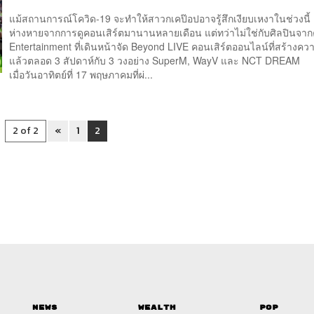
แม้สถานการณ์โควิด-19 จะทำให้สาวกเคป๊อปอาจรู้สึกเงียบเหงาในช่วงนี้
ห่างหายจากการดูคอนเสิร์ตมานานหลายเดือน แต่ทว่าไม่ใช่กับศิลปินจา
Entertainment ที่เดินหน้าจัด Beyond LIVE คอนเสิร์ตออนไลน์ที่สร้างค
แล้วตลอด 3 สัปดาห์กับ 3 วงอย่าง SuperM, WayV และ NCT DREAM 
เมื่อวันอาทิตย์ที่ 17 พฤษภาคมที่ผ่...
2 of 2
«
1
2
News
Wealth
Pop