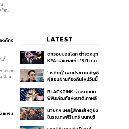
ใน
เรียน
LATEST
องค์กร
ตกรอบบอลโลก ตำรวจบุก
ิตี้
KFA แฉแผลเก่า 15 ปี เกิด
อะไรขึ้นกับฟุตบอล
าจากหลาก
‘วรศิษฎ์’ เผยประกาศบัญชี
เกาหลีใต้?
คลื่อน
ผู้สอบผ่านท้องถิ่นใหม่วันนี้
วางไทม์ไลน์บรรจุแทน
BLACKPINK ร่วมงานกับ
5,925 ราย เริ่ม ต.ค.
พิพิธภัณฑ์แห่งชาติเกาหลี
ปล่อยคอลเล็กชันครบรอบ
นายกฯ เผยรู้สึกแย่เหตุยิง
10 ปีการเดบิวต์
รับแฟน
ในรร.เทพศิรินทร์ นนทบุรี
เสียใจกับผู้เสียชีวิต ชี้เป็น