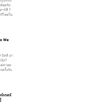
มรูปแบบ
ด้คุยกับ
าร์ที่ 7
ตรีไทยใน
 Do We
 บิลลี อา
e Go?
ต่ล่าสุด
กครั้งกับ
ร์เดอร์
้