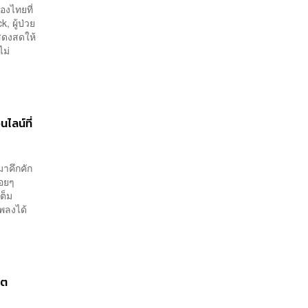
องไทยที่
 ผู้ป่วย
สดงสดให้
ม่
ไลน์ที่
มาคึกคัก
่อยๆ
ต็ม
พลงได้
์ต