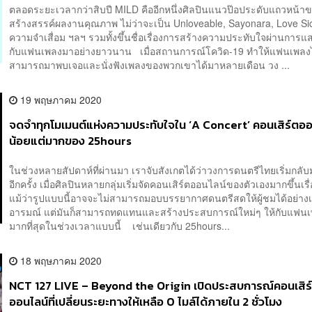
ตลอดระยะเวลากว่าสิบปี MILD คืออีกหนึ่งศิลปินแนวป๊อประดับแถวหน้าข
สร้างสรรค์ผลงานคุณภาพ ไม่ว่าจะเป็น Unloveable, Sayonara, Love Sick,
ความจำเสื่อม ฯลฯ รวมทั้งขึ้นชื่อเรื่องการสร้างความประทับใจผ่านการแ
กับแฟนเพลงมาอย่างยาวนาน เมื่อสถานการณ์โควิด-19 ทำให้แฟนเพลงไ
สามารถมาพบเจอและนั่งฟังเพลงของพวกเขาได้มาหลายเดือน วง ...
19 พฤษภาคม 2020
จดจำทุกโมเมนต์แห่งความประทับใจใน ‘A Concert’ คอนเสิร์ตออน
น้อยแต่มากของ 25hours
ในช่วงหลายสัปดาห์ที่ผ่านมา เราจับสังเกตได้ว่าวงการดนตรีไทยเริ่มกลับ
อีกครั้ง เมื่อศิลปินหลายกลุ่มเริ่มจัดคอนเสิร์ตออนไลน์ของตัวเองมากขึ้นเรื
แม้ว่ารูปแบบนี้อาจจะไม่สามารถมอบบรรยากาศดนตรีสดให้ผู้ชมได้อย่างเ
อารมณ์ แต่มันก็สามารถทดแทนและสร้างประสบการณ์ใหม่ๆ ให้กับแฟนเ
มากที่สุดในช่วงเวลาแบบนี้ เช่นเดียวกับ 25hours...
18 พฤษภาคม 2020
NCT 127 LIVE – Beyond the Origin เปิดประสบการณ์คอนเสิร
ออนไลน์ที่เปลี่ยนระยะทางให้เหลือ 0 ไมล์ได้ภายใน 2 ชั่วโมง