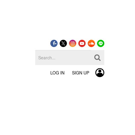
LOG IN
SIGN UP