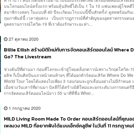
คาราบาว หนึ่งวงดนตรีในตำนานของประเทศไทย เตรียมจัดคอนเสิร์ตเต็
บนโลกออนไลน์ครั้งแรก พร้อมลุ้นสิทธิ์ได้เป็น 1 ใน 10 แฟนเพลงผู้โชคดีไ
สมาชิกวงสดๆ ในแบบที่ 40 ปีจะเกิดอะไรแบบนี้ขึ้นสักครั้ง! ดูสดพร้อมกันเส
กุมภาพันธ์นี้ เวลาทุ่มตรง เป็นปรากฏการณ์ที่สำคัญของอุตสาหกรรมดน
ยุคสถานการณ์โควิด-19 ที่เราต้องรักษาระยะห่า...
27 ตุลาคม 2020
Billie Eilish สร้างมิติใหม่กับการจัดคอนเสิร์ตออนไลน์ Where
Go? The Livestream
ช่วงต้นปีที่ผ่านมา ก่อนที่โลกจะเข้าสู่โหมดล็อกดาวน์เพราะวิกฤตโควิด-19
ยลิช ก็เป็นศิลปินแถวหน้าคนท้ายๆ ที่ได้ออกทัวร์คอนเสิร์ต Where Do W
World Tour โดยได้แสดงไปเพียง 3 รอบก่อนจะถูกเลื่อนอย่างไม่มีกำหนด แ
เมื่อช่วงวันเสาร์ที่ผ่านมา บิลลีก็ได้สร้างมิติใหม่และยกระดับวงการดนตรีอี
การจัดคอนเสิร์ตออนไลน์ยาว 55 นาทีที่ชื่อ Wher...
1 กรกฎาคม 2020
MILD Living Room Made To Order คอนเสิร์ตออนไลน์ที่คุณออ
เพลงวง MILD ที่อยากฟังได้แบบเอ็กซ์คลูซีฟ ในวันที่ 11 กรกฎาคมนี