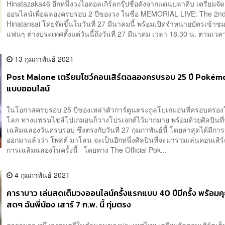
Hinatazaka46 อีกหนึ่งวงไอดอลเกิร์ลกรุ๊ปชื่อดังจากแดนปลาดิบ เตรียมจัด
ออนไลน์เพื่อฉลองครบรอบ 2 ปีของวง ในชื่อ MEMORIAL LIVE: The 2n
Hinatansai โดยจัดขึ้นในวันที่ 27 มีนาคมนี้ พร้อมเปิดจำหน่ายบัตรเข้าช
แฟนๆ ต่างประเทศตั้งแต่วันนี้ถึงวันที่ 27 มีนาคม เวลา 18.30 น. ตามเวล
13 กุมภาพันธ์ 2021
Post Malone เตรียมโชว์คอนเสิร์ตฉลองครบรอบ 25 ปี Pokémo
แบบออนไลน์
ในโอกาสครบรอบ 25 ปีของเหล่าตัวการ์ตูนตระกูลโปเกมอนที่ครอบครองใ
โลก ทางแฟรนไชส์โปเกมอนก็วางโปรเจกต์ไว้มากมาย พร้อมด้วยศิลปินที
เฉลิมฉลองวันครบรอบ ซึ่งตรงกับวันที่ 27 กุมภาพันธ์นี้ โดยล่าสุดได้มีก
ออกมาแล้วว่า โพสต์ มาโลน จะเป็นอีกหนึ่งศิลปินที่จะมาร่วมเล่นคอนเสิร
การเฉลิมฉลองในครั้งนี้ โดยทาง The Official Pok...
4 กุมภาพันธ์ 2021
คาราบาว เล่นสดเต็มวงออนไลน์ครั้งแรกแบบ 40 ปีมีครั้ง พร้อมคุ
สดๆ ฉันพี่น้อง เสาร์ 7 ก.พ. นี้ ทุ่มตรง