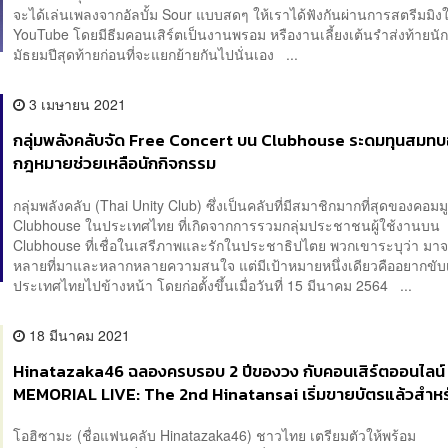
จะได้เล่นเพลงจากอัลบั้ม Sour แบบสดๆ ให้เราได้ฟังกันผ่านการสตรีมมิง
YouTube โดยมีธีมคอนเสิร์ตเป็นงานพรอม หรืองานเลี้ยงเต้นรำส่งท้ายนัก
มัธยมปีสุดท้ายก่อนที่จะแยกย้ายกันไปนั่นเอง ...
3 เมษายน 2021
กลุ่มพลังคลับจัด Free Concert บน Clubhouse ระดมทุนสมทบ
กฎหมายช่วยเหลือนักกิจกรรม
กลุ่มพลังคลับ (Thai Unity Club) ซึ่งเป็นคลับที่มีสมาชิกมากที่สุดของคอมมูน
Clubhouse ในประเทศไทย ที่เกิดจากการรวมกลุ่มประชาชนผู้ใช้งานบน
Clubhouse ที่เชื่อในเสรีภาพและรักในประชาธิปไตย พวกเขาระบุว่า ม
หลายที่มาและหลากหลายความสนใจ แต่มีเป้าหมายหนึ่งเดียวคืออยากขับเ
ประเทศไทยไปข้างหน้า โดยก่อตั้งขึ้นเมื่อวันที่ 15 มีนาคม 2564 ...
18 มีนาคม 2021
Hinatazaka46 ฉลองครบรอบ 2 ปีของวง กับคอนเสิร์ตออนไลน์
MEMORIAL LIVE: The 2nd Hinatansai เริ่มขายบัตรแล้วสำห
ต่างประเทศ จนถึง 27 มีนาคม
โอฮิซามะ (ชื่อแฟนคลับ Hinatazaka46) ชาวไทย เตรียมตัวให้พร้อม