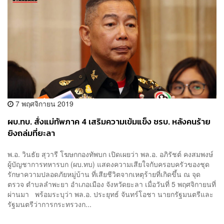
7 พฤศจิกายน 2019
ผบ.ทบ. สั่งแม่ทัพภาค 4 เสริมความเข้มแข็ง ชรบ. หลังคนร้าย
ยิงถล่มที่ยะลา
พ.อ. วินธัย สุวารี โฆษกกองทัพบก เปิดเผยว่า พล.อ. อภิรัชต์ คงสมพงษ์
ผู้บัญชาการทหารบก (ผบ.ทบ) แสดงความเสียใจกับครอบครัวของชุด
รักษาความปลอดภัยหมู่บ้าน ที่เสียชีวิตจากเหตุร้ายที่เกิดขึ้น ณ จุด
ตรวจ ตำบลลำพะยา อำเภอเมือง จังหวัดยะลา เมื่อวันที่ 5 พฤศจิกายนที่
ผ่านมา พร้อมระบุว่า พล.อ. ประยุทธ์ จันทร์โอชา นายกรัฐมนตรีและ
รัฐมนตรีว่าการกระทรวงก...