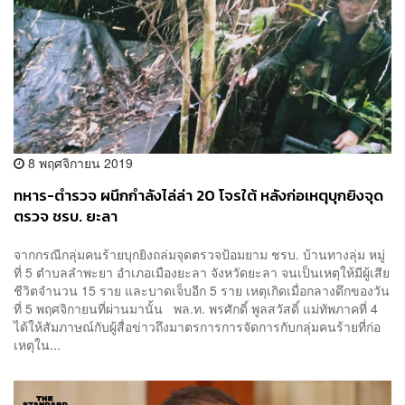
8 พฤศจิกายน 2019
ทหาร-ตำรวจ ผนึกกำลังไล่ล่า 20 โจรใต้ หลังก่อเหตุบุกยิงจุด
ตรวจ ชรบ. ยะลา
จากกรณีกลุ่มคนร้ายบุกยิงถล่มจุดตรวจป้อมยาม ชรบ. บ้านทางลุ่ม หมู่
ที่ 5 ตำบลลำพะยา อำเภอเมืองยะลา จังหวัดยะลา จนเป็นเหตุให้มีผู้เสีย
ชีวิตจำนวน 15 ราย และบาดเจ็บอีก 5 ราย เหตุเกิดเมื่อกลางดึกของวัน
ที่ 5 พฤศจิกายนที่ผ่านมานั้น พล.ท. พรศักดิ์ พูลสวัสดิ์ แม่ทัพภาคที่ 4
ได้ให้สัมภาษณ์กับผู้สื่อข่าวถึงมาตรการการจัดการกับกลุ่มคนร้ายที่ก่อ
เหตุใน...