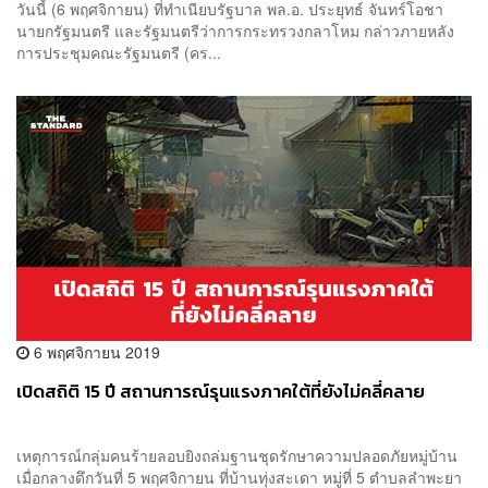
วันนี้ (6 พฤศจิกายน) ที่ทำเนียบรัฐบาล พล.อ. ประยุทธ์ จันทร์โอชา
นายกรัฐมนตรี และรัฐมนตรีว่าการกระทรวงกลาโหม กล่าวภายหลัง
การประชุมคณะรัฐมนตรี (คร...
6 พฤศจิกายน 2019
เปิดสถิติ 15 ปี สถานการณ์รุนแรงภาคใต้ที่ยังไม่คลี่คลาย
เหตุการณ์กลุ่มคนร้ายลอบยิงถล่มฐานชุดรักษาความปลอดภัยหมู่บ้าน
เมื่อกลางดึกวันที่ 5 พฤศจิกายน ที่บ้านทุ่งสะเดา หมู่ที่ 5 ตำบลลำพะยา