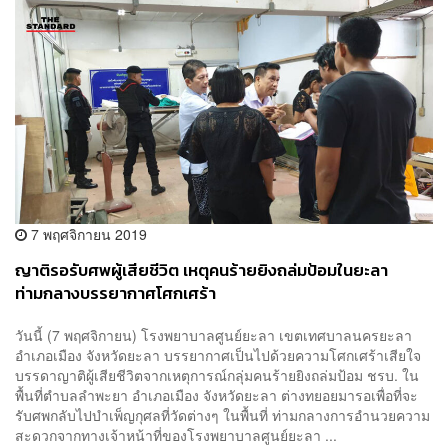
7 พฤศจิกายน 2019
ญาติรอรับศพผู้เสียชีวิต เหตุคนร้ายยิงถล่มป้อมในยะลา
ท่ามกลางบรรยากาศโศกเศร้า
วันนี้ (7 พฤศจิกายน) โรงพยาบาลศูนย์ยะลา เขตเทศบาลนครยะลา
อำเภอเมือง จังหวัดยะลา บรรยากาศเป็นไปด้วยความโศกเศร้าเสียใจ
บรรดาญาติผู้เสียชีวิตจากเหตุการณ์กลุ่มคนร้ายยิงถล่มป้อม ชรบ. ใน
พื้นที่ตำบลลำพะยา อำเภอเมือง จังหวัดยะลา ต่างทยอยมารอเพื่อที่จะ
รับศพกลับไปบำเพ็ญกุศลที่วัดต่างๆ ในพื้นที่ ท่ามกลางการอำนวยความ
สะดวกจากทางเจ้าหน้าที่ของโรงพยาบาลศูนย์ยะลา ...