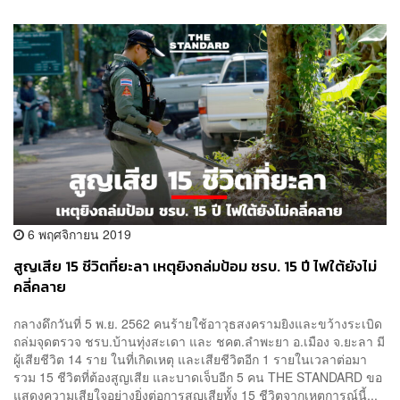
6 พฤศจิกายน 2019
สูญเสีย 15 ชีวิตที่ยะลา เหตุยิงถล่มป้อม ชรบ. 15 ปี ไฟใต้ยังไม่
คลี่คลาย
กลางดึกวันที่ 5 พ.ย. 2562 คนร้ายใช้อาวุธสงครามยิงและขว้างระเบิด
ถล่มจุดตรวจ ชรบ.บ้านทุ่งสะเดา และ ชคต.ลำพะยา อ.เมือง จ.ยะลา มี
ผู้เสียชีวิต 14 ราย ในที่เกิดเหตุ และเสียชีวิตอีก 1 รายในเวลาต่อมา
รวม 15 ชีวิตที่ต้องสูญเสีย และบาดเจ็บอีก 5 คน THE STANDARD ขอ
แสดงความเสียใจอย่างยิ่งต่อการสูญเสียทั้ง 15 ชีวิตจากเหตุการณ์นี้...