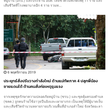
หมู่บ้าน (อรบ.) และประธาน อบต. เสียชีวิตในที่เกิดเหตุ 11 ราย และ
เสียชีวิตที่โรงพยาบาลอีก 4 ราย รวมท...
6 พฤศจิกายน 2019
ประยุทธ์สั่งปรับวางกำลังใหม่ ด้านแม่ทัพภาค 4 ปลุกพี่น้อง
ชายแดนใต้ ต้านคนสั่งก่อเหตุรุนแรง
จากเหตุชุดรักษาความปลอดภัยหมู่บ้าน (ชรบ.) และชุดคุ้มครองตำบล
(ชคต.) ถูกคนร้ายใช้อาวุธปืนยิงและเผายางรถ เป็นเหตุให้มีผู้บาดเจ็บ
และเสียชีวิตจำนวนหลายรายบริเวณพื้นที่อำเภอลำใหม่ จังหวัดยะลา