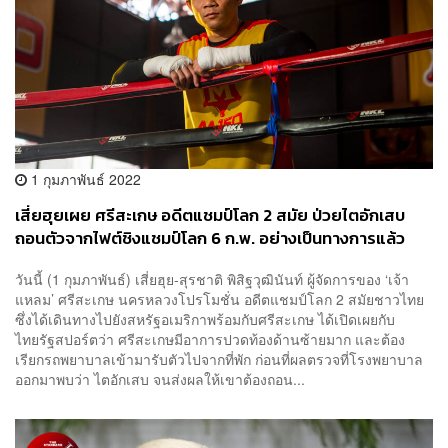
1 กุมภาพันธ์ 2022
เสี่ยฮุยเผย ศรีสะเกษ อดีตแชมป์โลก 2 สมัย ป่วยไตอักเสบ
ถอนตัวจากไฟต์ชิงแชมป์โลก 6 ก.พ. อย่างเป็นทางการแล้ว
วันนี้ (1 กุมภาพันธ์) เสี่ยฮุย-สุรชาติ พิสิฐวุฒินันท์ ผู้จัดการของ ‘เจ้า
แหลม’ ศรีสะเกษ นครหลวงโปรโมชั่น อดีตแชมป์โลก 2 สมัยชาวไทย
ซึ่งได้เดินทางไปยังสหรัฐอเมริกาพร้อมกับศรีสะเกษ ได้เปิดเผยกับ
ไทยรัฐสปอร์ตว่า ศรีสะเกษมีอาการปวดท้องด้านซ้ายมาก และต้อง
เรียกรถพยาบาลเข้ามารับตัวไปจากที่พัก ก่อนที่ผลตรวจที่โรงพยาบาล
ออกมาพบว่า ไตอักเสบ จนส่งผลให้เขาต้องถอน...