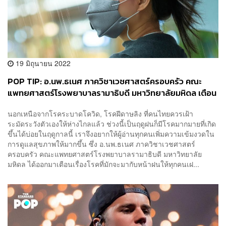
19 มิถุนายน 2022
POP TIP: อ.นพ.ธเนศ ภาควิชาเวชศาสตร์ครอบครัว คณะ
แพทยศาสตร์โรงพยาบาลรามาธิบดี มหาวิทยาลัยมหิดล เตือน
โรคที่มักจะมากับหน้าฝน
นอกเหนือจากโรคระบาดโควิด, โรคฝีดาษลิง ที่คนไทยควรเฝ้า
ระมัดระวังตัวเองให้ห่างไกลแล้ว ช่วงนี้เป็นฤดูฝนก็มีโรคมากมายที่เกิด
ขึ้นได้บ่อยในฤดูกาลนี้ เราจึงอยากให้ผู้อ่านทุกคนเพิ่มความเข้มงวดใน
การดูแลสุขภาพให้มากขึ้น ซึ่ง อ.นพ.ธเนศ ภาควิชาเวชศาสตร์
ครอบครัว คณะแพทยศาสตร์โรงพยาบาลรามาธิบดี มหาวิทยาลัย
มหิดล ได้ออกมาเตือนเรื่องโรคที่มักจะมากับหน้าฝนให้ทุกคนเฝ...