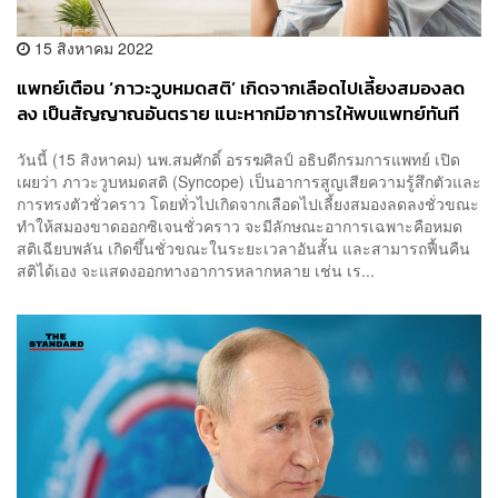
15 สิงหาคม 2022
แพทย์เตือน ‘ภาวะวูบหมดสติ’ เกิดจากเลือดไปเลี้ยงสมองลด
ลง เป็นสัญญาณอันตราย แนะหากมีอาการให้พบแพทย์ทันที
วันนี้ (15 สิงหาคม) นพ.สมศักดิ์ อรรฆศิลป์ อธิบดีกรมการแพทย์ เปิด
เผยว่า ภาวะวูบหมดสติ (Syncope) เป็นอาการสูญเสียความรู้สึกตัวและ
การทรงตัวชั่วคราว โดยทั่วไปเกิดจากเลือดไปเลี้ยงสมองลดลงชั่วขณะ
ทำให้สมองขาดออกซิเจนชั่วคราว จะมีลักษณะอาการเฉพาะคือหมด
สติเฉียบพลัน เกิดขึ้นชั่วขณะในระยะเวลาอันสั้น และสามารถฟื้นคืน
สติได้เอง จะแสดงออกทางอาการหลากหลาย เช่น เร...