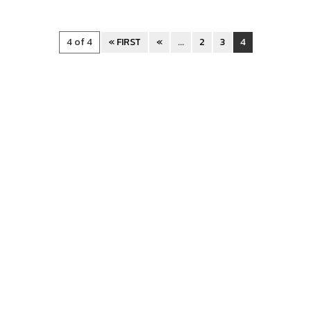
4 of 4
« FIRST
«
...
2
3
4