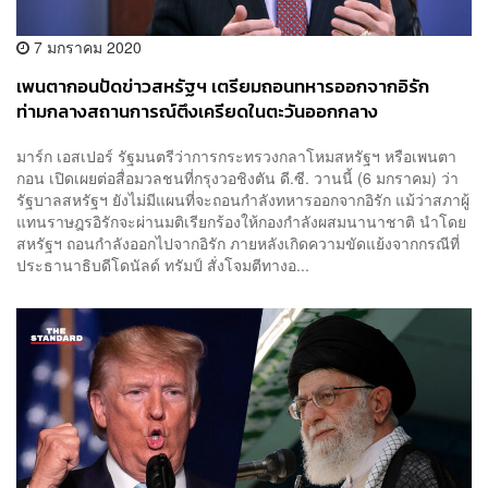
7 มกราคม 2020
เพนตากอนปัดข่าวสหรัฐฯ เตรียมถอนทหารออกจากอิรัก
ท่ามกลางสถานการณ์ตึงเครียดในตะวันออกกลาง
มาร์ก เอสเปอร์ รัฐมนตรีว่าการกระทรวงกลาโหมสหรัฐฯ หรือเพนตา
กอน เปิดเผยต่อสื่อมวลชนที่กรุงวอชิงตัน ดี.ซี. วานนี้ (6 มกราคม) ว่า
รัฐบาลสหรัฐฯ ยังไม่มีแผนที่จะถอนกำลังทหารออกจากอิรัก แม้ว่าสภาผู้
แทนราษฎรอิรักจะผ่านมติเรียกร้องให้กองกำลังผสมนานาชาติ นำโดย
สหรัฐฯ ถอนกำลังออกไปจากอิรัก ภายหลังเกิดความขัดแย้งจากกรณีที่
ประธานาธิบดีโดนัลด์ ทรัมป์ สั่งโจมตีทางอ...