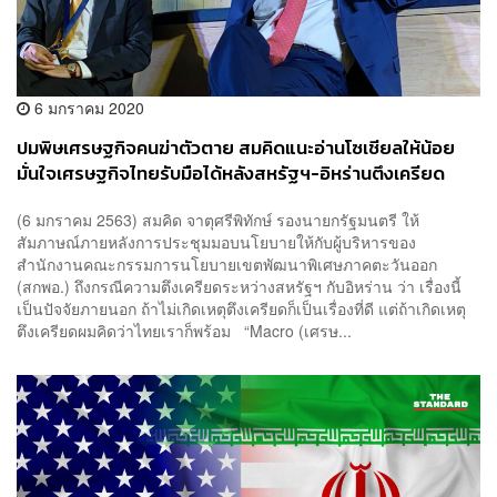
6 มกราคม 2020
ปมพิษเศรษฐกิจคนฆ่าตัวตาย สมคิดแนะอ่านโซเชียลให้น้อย
มั่นใจเศรษฐกิจไทยรับมือได้หลังสหรัฐฯ-อิหร่านตึงเครียด
(6 มกราคม 2563) สมคิด จาตุศรีพิทักษ์ รองนายกรัฐมนตรี ให้
สัมภาษณ์ภายหลังการประชุมมอบนโยบายให้กับผู้บริหารของ
สำนักงานคณะกรรมการนโยบายเขตพัฒนาพิเศษภาคตะวันออก
(สกพอ.) ถึงกรณีความตึงเครียดระหว่างสหรัฐฯ กับอิหร่าน ว่า เรื่องนี้
เป็นปัจจัยภายนอก ถ้าไม่เกิดเหตุตึงเครียดก็เป็นเรื่องที่ดี แต่ถ้าเกิดเหตุ
ตึงเครียดผมคิดว่าไทยเราก็พร้อม “Macro (เศรษ...