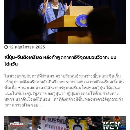
12 พฤศจิกายน 2025
ญี่ปุ่น-จีนตึงเครียด หลังคำพูดทาคาอิจิจุดชนวนวิวาทะ ปม
ไต้หวัน
ในช่วงปลายสัปดาห์ที่ผ่านมา ความสัมพันธ์ระหว่างญี่ปุ่นและจีนเริ่ม
เข้าสู่ภาวะตึงเครียด หลังเกิดวิวาทะระหว่างกัน ความตึงเครียดเริ่มต้น
ขึ้นเมื่อ ซานาเอะ ทาคาอิจิ นายกรัฐมนตรีคนใหม่ของญี่ปุ่น ได้เสนอ
แนะในที่ประชุมรัฐสภาของญี่ปุ่นว่า ญี่ปุ่นอาจตอบโต้ด้วยกำลังทาง
ทหาร หากจีนโจมตีไต้หวัน ท่าทีดังกล่าวมีขึ้น หลังทาคาอิจิถูกถามว่า
สถานการณ์ใด รอบ...