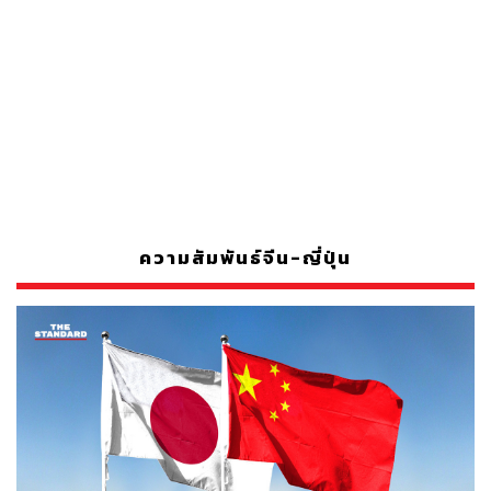
ความสัมพันธ์จีน-ญี่ปุ่น