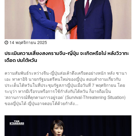
14 พฤศจิกายน 2025
ประเมินความเสี่ยงสงครามจีน-ญี่ปุ่น จะเกิดหรือไม่ หลังวิวาทะ
เดือด ปมไต้หวัน
ความสัมพันธ์ระหว่างจีน-ญี่ปุ่นส่อเค้าตึงเครียดอย่างหนัก หลัง ซานา
เอะ ทาคาอิจิ นายกรัฐมนตรีคนใหม่ของญี่ปุ่น ตอบคำถามเกี่ยวกับ
ประเด็นไต้หวันในที่ประชุมรัฐสภาญี่ปุ่นเมื่อวันที่ 7 พฤศจิกายน โดย
ระบุว่า หากมีเรือรบหรือการใช้กำลังกับไต้หวัน ก็อาจถือเป็น
‘สถานการณ์ที่คุกคามการอยู่รอด’ (Survival-Threatening Situation)
ของญี่ปุ่นได้ ญี่ปุ่นอาจตอบโต้ด้วยกำลัง...