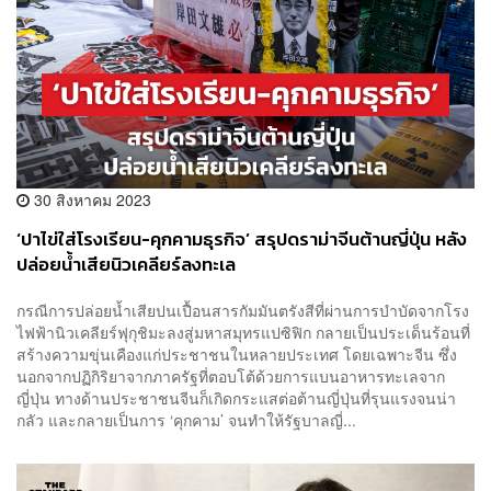
30 สิงหาคม 2023
‘ปาไข่ใส่โรงเรียน-คุกคามธุรกิจ’ สรุปดราม่าจีนต้านญี่ปุ่น หลัง
ปล่อยน้ำเสียนิวเคลียร์ลงทะเล
กรณีการปล่อยน้ำเสียปนเปื้อนสารกัมมันตรังสีที่ผ่านการบำบัดจากโรง
ไฟฟ้านิวเคลียร์ฟุกุชิมะลงสู่มหาสมุทรแปซิฟิก กลายเป็นประเด็นร้อนที่
สร้างความขุ่นเคืองแก่ประชาชนในหลายประเทศ โดยเฉพาะจีน ซึ่ง
นอกจากปฏิกิริยาจากภาครัฐที่ตอบโต้ด้วยการแบนอาหารทะเลจาก
ญี่ปุ่น ทางด้านประชาชนจีนก็เกิดกระแสต่อต้านญี่ปุ่นที่รุนแรงจนน่า
กลัว และกลายเป็นการ ‘คุกคาม’ จนทำให้รัฐบาลญี่...