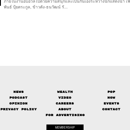
ภายในงานอบอวลไปด้วยความสนุกและเป็นกันเองระหว่างนักแสดงนำ เฟ
พันธ์ ปุ้ยตระกูล, ข้าวตัง-ธนวัฒน์ รั...
News
Wealth
Pop
Podcast
Video
Now
Opinion
Careers
Events
Privacy Policy
About
Contact
FOR ADVERTISING
MEMBERSHIP