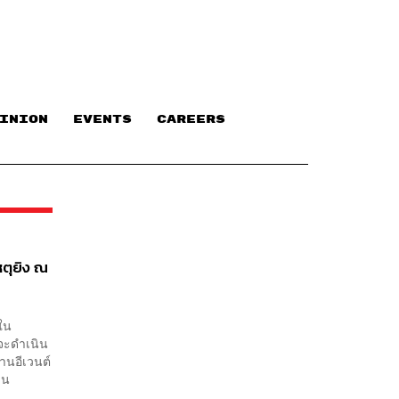
INION
EVENTS
CAREERS
หตุยิง ณ
ยใน
จจะดำเนิน
านอีเวนต์
าน