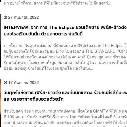
นัก อย่างไรก็ตาม สถานที่ที่ไม่มีพระจันทร์ก็ใช่ว่าจะไม่มีแสงสว่...
27 กันยายน 2022
INTERVIEW: จาก คาธ The Eclipse ชวนเด็กชาย เฟิร์ส-ข้าวตัง
มองโรงเรียนวันนั้น ด้วยสายตาเราในวันนี้
ภายในงาน ‘วันศุกร์แห่งคาธ’ ที่นักแสดงจากซีรีส์เรื่อง คาธ The Eclipse 
กับผู้ชมอย่างใกล้ชิดและรับชม EP.6 ไปพร้อมกัน THE STANDARD POP 
ได้สัมภาษณ์สองนักแสดงนำอย่าง เฟิร์ส-คณพันธ์ ปุ้ยตระกูล และ ข้าวตัง
รัตนกิจไพศาล โดยเราพาทั้งคู่มาย้อนเวลากลับไปสู่วันวานแห่งการเป็นเด็
มัธยม ส่งทั้งคู่เข้าเรียนที่โรงเรียนศุภพโล แล้วไปนั่ง...
17 กันยายน 2022
วันศุกร์แห่งคาธ เฟิร์ส-ข้าวตัง และทีมนักแสดง ร่วมชมซีรีส์กับแ
และบรรยากาศที่อบอวลด้วยรัก
ผ่านไปสดๆ ร้อนๆ กับงาน ‘วันศุกร์แห่งคาธ’ ที่จัดโดย GMMTV ที่ให้แฟนค
ดี 100 คน มาร่วมรับชมซีรีส์เรื่อง คาธ The Eclipse ในเอพิโสดที่ 6 ไปพร้
เหล่านักแสดง นักเขียน ผู้กำกับ และทีมงานที่ร่วมกันสร้างสรรค์ซีรีส์เรื่อง