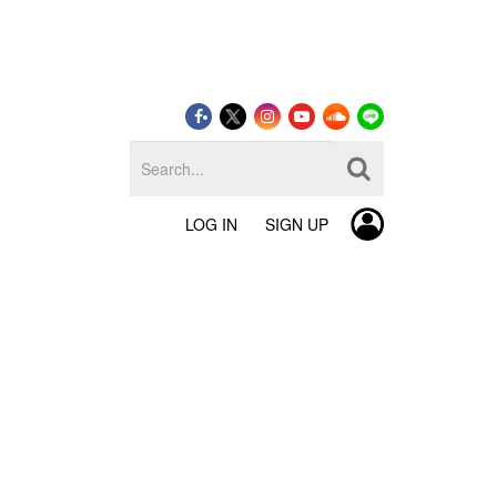
LOG IN
SIGN UP