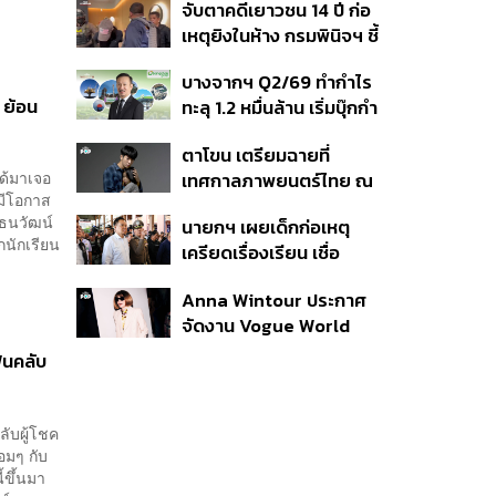
จับตาคดีเยาวชน 14 ปี ก่อ
สิกวิดีโอ
เหตุยิงในห้าง กรมพินิจฯ ชี้
ประพฤติดี-รับการรักษาต่อ
บางจากฯ Q2/69 ทำกำไร
เนื่อง ประเมินปล่อยตัว
 ย้อน
ทะลุ 1.2 หมื่นล้าน เริ่มบุ๊กกำ
ไร ‘SAF’ เชิงพาณิชย์ครั้ง
ตาโขน เตรียมฉายที่
แรก หนุนรายได้ครึ่งปีทะลุ
ได้มาเจอ
เทศกาลภาพยนตร์ไทย ณ
3.2 แสนล้าน
มีโอกาส
ประเทศบราซิล
-ธนวัฒน์
นายกฯ เผยเด็กก่อเหตุ
กนักเรียน
เครียดเรื่องเรียน เชื่อ
เตรียมการเป็นขั้นตอน ชี้มี
Anna Wintour ประกาศ
กระสุนอีกกว่า 30 นัด หาก
จัดงาน Vogue World
ไม่จบชีวิตตัวเองอาจสูญ
2027 ที่ซานฟรานซิสโก
เสียเพิ่ม
ฟนคลับ
ลับผู้โชค
อมๆ กับ
นี้ขึ้นมา