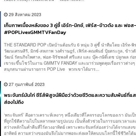
29 สิงหาคม 2023
เก็บภาพเบื้องหลังของ 3 คู่ซี้ เอิร์ท-มิกซ์, เฟิร์ส-ข้าวตัง และ ฟอส-
#POPLivexGMMTVFanDay
THE STANDARD POP เปิดบ้านต้อนรับ 6 หนุ่ม 3 คู่ซี้ นำทีมโดย เอิร์ท-พิ
วัฒนเศรษสิริ, มิกซ์-สหภาพ วงศ์ราษฎร์, เฟิร์ส-คณพันธ์ ปุ้ยตระกูล, ข้าวต
วัฒน์ รัตนกิจไพศาล, ฟอส-จิรัชพงศ์ ศรีแสง และ บุ๊ค-กษิดิ์เดช ปลูกผล ก่อ
เขาจะขึ้นโชว์ในงาน GMMTV FANDAY และมาร่วมพูดคุยเรื่องราวต่างๆ 
สนุกสนานผ่านรายการ POP Live พวกเขาได้มาร...
27 กุมภาพันธ์ 2023
พระจันทร์มันไก่ ซีรีส์พิสูจน์ฝีมือว่าด้วยชีวิตและความสัมพันธ์ที่แ
ส่องไม่ถึง
‘พระจันทร์’ คือดาวเคราะห์เหงาๆ หนึ่งเดียวที่โคจรรอบโลกของเรา มันเ
ที่ถูกใช้ตีความไปในหลากหลายรูปแบบ เป็นทั้งตัวช่วยในการบอกเวลาแล
สว่างหลักในค่ำคืนที่ไร้ดวงอาทิตย์ เพราะพระจันทร์ส่องสว่างได้จากแสง
อาทิตย์ ความสว่างของมันจึงไม่มากพอจะส่งผลให้คนบนโลกนี้ใช้ชีวิตได