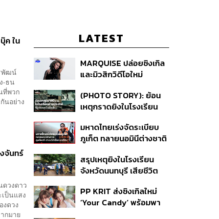
LATEST
บุ๊ค ใน
MARQUISE ปล่อยซิงเกิล
รพัฒน์
และมิวสิกวิดีโอใหม่
ัง-ธน
IRONIC ที่เสียดสีความ
นที่พวก
(PHOTO STORY): ย้อน
สัมพันธ์สุด Toxic
กันอย่าง
เหตุกราดยิงในโรงเรียน
ต่างประเทศ ที่ผู้ก่อเหตุเป็น
มหาดไทยเร่งจัดระเบียบ
นักเรียน
ภูเก็ต ทลายนอมินีต่างชาติ
คุมเจ็ตสกี สางบริษัทฮุบ
สงจันทร์
สรุปเหตุยิงในโรงเรียน
ที่ดิน เคลียร์ใบอนุญาต
จังหวัดนนทบุรี เสียชีวิต
โรงแรมค้าง 7 ปี
รวม 8 ราย โฆษก ตร. เผย
ป็นดวงดาว
PP KRIT ส่งซิงเกิลใหม่
ปมค้นประวัติคดีกราดยิงที่
ะเป็นแสง
‘Your Candy’ พร้อมพา
สหรัฐฯ
ของดวง
ต้าเหนิง และ ณิชา ร่วมมิว
้มากมาย