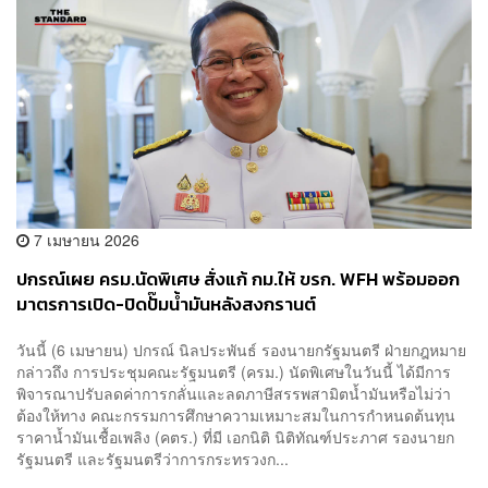
7 เมษายน 2026
ปกรณ์​เผย ครม.นัดพิเศษ​ สั่งแก้ กม.ให้ ขรก. WFH พร้อมออก
มาตรการเปิด​-​ปิดปั๊มน้ำมันหลังสงกรานต์​
วันนี้ (6 เมษายน) ปกรณ์ นิลประพันธ์ รองนายกรัฐมนตรี ฝ่ายกฎหมาย​
กล่าวถึง การประชุมคณะรัฐมนตรี (ครม.) นัดพิเศษในวันนี้ ได้มีการ
พิจารณาปรับลดค่าการกลั่นและลดภาษีสรรพสามิตน้ำมันหรือไม่ว่า
ต้องให้ทาง คณะกรรมการศึกษาความเหมาะสมในการกำหนดต้นทุน
ราคาน้ำมันเชื้อเพลิง​ (คตร​.) ที่มี เอกนิ​ติ​ นิติ​ทัณฑ์​ประภาศ​ รองนายก​
รัฐมนตรี​ และ​รัฐมนตรี​ว่าการ​กระทรวง​ก...