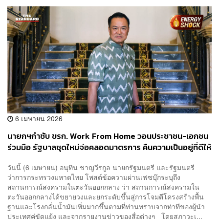
6 เมษายน 2026
นายกฯกำชับ ขรก. Work From Home วอนประชาชน-เอกชน
ร่วมมือ รัฐบาลชุดใหม่จ่อคลอดมาตรการ คืนความเป็นอยู่ที่ดีให้
ประชาชน
วันนี้ (6 เมษายน) อนุทิน ชาญวีรกูล นายกรัฐมนตรี และรัฐมนตรี
ว่าการกระทรวงมหาดไทย โพสต์ข้อความผ่านเฟซบุ๊กระบุถึง
สถานการณ์สงครามในตะวันออกกลาง ว่า สถานการณ์สงครามใน
ตะวันออกกลางได้ขยายวงและยกระดับขึ้นสู่การโจมตีโครงสร้างพื้น
ฐานและโรงกลั่นน้ำมันเพิ่มมากขึ้นตามที่ท่านทราบจากท่าทีของผู้นำ
ประเทศคู่ขัดแย้ง และจากรายงานข่าวของสื่อต่างๆ โดยสภาวะเ...