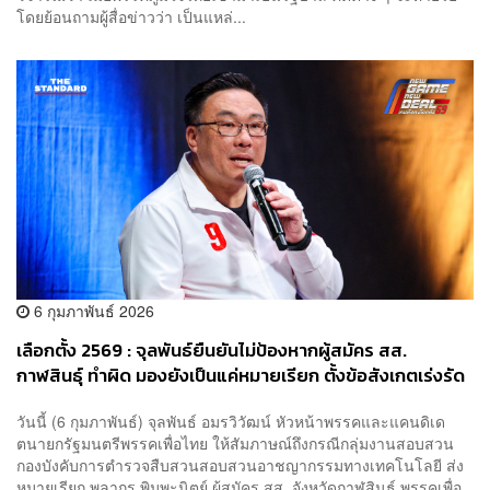
โดยย้อนถามผู้สื่อข่าวว่า เป็นแหล่...
6 กุมภาพันธ์ 2026
เลือกตั้ง 2569 : จุลพันธ์ยืนยันไม่ป้องหากผู้สมัคร สส.
กาฬสินธุ์ ทำผิด มองยังเป็นแค่หมายเรียก ตั้งข้อสังเกตเร่งรัด
คดีช่วงเลือกตั้งผิดปกติ
วันนี้ (6 กุมภาพันธ์) จุลพันธ์ อมรวิวัฒน์ หัวหน้าพรรคและแคนดิเด
ตนายกรัฐมนตรีพรรคเพื่อไทย ให้สัมภาษณ์ถึงกรณีกลุ่มงานสอบสวน
กองบังคับการตำรวจสืบสวนสอบสวนอาชญากรรมทางเทคโนโลยี ส่ง
หมายเรียก พลากร พิมพะนิตย์ ผู้สมัคร สส. จังหวัดกาฬสินธุ์ พรรคเพื่อ