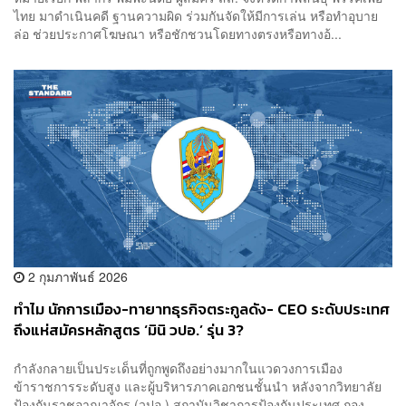
ไทย มาดำเนินคดี ฐานความผิด ร่วมกันจัดให้มีการเล่น หรือทำอุบาย
ล่อ ช่วยประกาศโฆษณา หรือชักชวนโดยทางตรงหรือทางอ้...
2 กุมภาพันธ์ 2026
ทำไม นักการเมือง-ทายาทธุรกิจตระกูลดัง- CEO ระดับประเทศ
ถึงแห่สมัครหลักสูตร ‘มินิ วปอ.’ รุ่น 3?
กำลังกลายเป็นประเด็นที่ถูกพูดถึงอย่างมากในแวดวงการเมือง
ข้าราชการระดับสูง และผู้บริหารภาคเอกชนชั้นนำ หลังจากวิทยาลัย
ป้องกันราชอาณาจักร (วปอ.) สถาบันวิชาการป้องกันประเทศ กอง