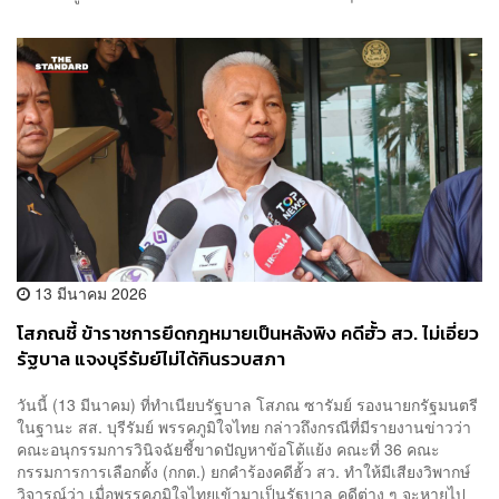
13 มีนาคม 2026
โสภณชี้ ข้าราชการยึดกฎหมายเป็นหลังพิง คดีฮั้ว สว. ไม่เอี่ยว
รัฐบาล แจงบุรีรัมย์ไม่ได้กินรวบสภา
วันนี้ (13 มีนาคม) ที่ทำเนียบรัฐบาล โสภณ ซารัมย์ รองนายกรัฐมนตรี
ในฐานะ สส. บุรีรัมย์ พรรคภูมิใจไทย กล่าวถึงกรณีที่มีรายงานข่าวว่า
คณะอนุกรรมการวินิจฉัยชี้ขาดปัญหาข้อโต้แย้ง คณะที่ 36 คณะ
กรรมการการเลือกตั้ง (กกต.) ยกคำร้องคดีฮั้ว สว. ทำให้มีเสียงวิพากษ์
วิจารณ์ว่า เมื่อพรรคภูมิใจไทยเข้ามาเป็นรัฐบาล คดีต่าง ๆ จะหายไป