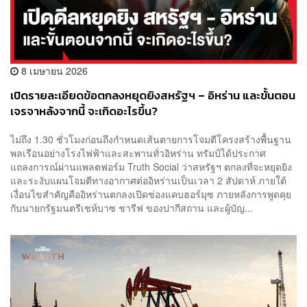
8 เมษายน 2026
เปิดรายละเอียดข้อตกลงหยุดยิงสหรัฐฯ – อิหร่าน และขั้นตอน
เจรจาหลังจากนี้ จะเกิดอะไรขึ้น?
ไม่ถึง 1.30 ชั่วโมงก่อนถึงกำหนดเส้นตายการโจมตีโครงสร้างพื้นฐาน
พลเรือนอย่างโรงไฟฟ้าและสะพานทั่วอิหร่าน ทรัมป์ได้ประกาศ
แถลงการณ์ผ่านแพลตฟอร์ม Truth Social ว่าสหรัฐฯ ตกลงที่จะหยุดยิง
และระงับแผนโจมตีทางอากาศต่ออิหร่านเป็นเวลา 2 สัปดาห์ ภายใต้
เงื่อนไขสำคัญคืออิหร่านตกลงเปิดช่องแคบฮอร์มุซ ภายหลังการพูดคุย
กับนายกรัฐมนตรีเชห์บาซ ชารีฟ ของปากีสถาน และผู้บัญ...