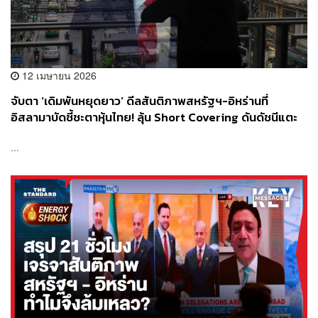
12 เมษายน 2026
จับตา ‘เดิมพันหยุดยาว’ ดีลสันติภาพสหรัฐฯ-อิหร่านที่
อิสลามาบัดชี้ชะตาหุ้นไทย! ลุ้น Short Covering ดันดัชนีแตะ
1,530 จุด หรือเสี่ยงดิ่งรับสงกรานต์เลือดหากเจรจาล้มเหลว
...