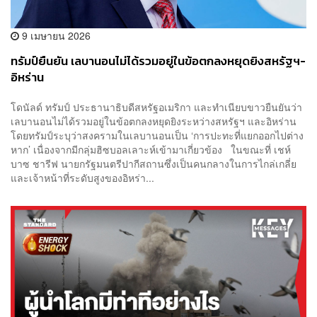
9 เมษายน 2026
ทรัมป์ยืนยัน เลบานอนไม่ได้รวมอยู่ในข้อตกลงหยุดยิงสหรัฐฯ-
อิหร่าน
โดนัลด์ ทรัมป์ ประธานาธิบดีสหรัฐอเมริกา และทำเนียบขาวยืนยันว่า
เลบานอนไม่ได้รวมอยู่ในข้อตกลงหยุดยิงระหว่างสหรัฐฯ และอิหร่าน
โดยทรัมป์ระบุว่าสงครามในเลบานอนเป็น ‘การปะทะที่แยกออกไปต่าง
หาก’ เนื่องจากมีกลุ่มฮิซบอลเลาะห์เข้ามาเกี่ยวข้อง ในขณะที่ เชห์
บาซ ชารีฟ นายกรัฐมนตรีปากีสถานซึ่งเป็นคนกลางในการไกล่เกลี่ย
และเจ้าหน้าที่ระดับสูงของอิหร่า...