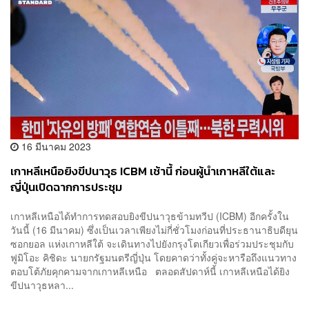
16 มีนาคม 2023
เกาหลีเหนือยิงขีปนาวุธ ICBM เช้านี้ ก่อนผู้นำเกาหลีใต้และ
ญี่ปุ่นเปิดฉากการประชุม
เกาหลีเหนือได้ทำการทดสอบยิงขีปนาวุธข้ามทวีป (ICBM) อีกครั้งใน
วันนี้ (16 มีนาคม) ซึ่งเป็นเวลาเพียงไม่กี่ชั่วโมงก่อนที่ประธานาธิบดียุน
ซอกยอล แห่งเกาหลีใต้ จะเดินทางไปยังกรุงโตเกียวเพื่อร่วมประชุมกับ
ฟูมิโอะ คิชิดะ นายกรัฐมนตรีญี่ปุ่น โดยคาดว่าทั้งคู่จะหารือถึงแนวทาง
ตอบโต้ภัยคุกคามจากเกาหลีเหนือ ตลอดสัปดาห์นี้ เกาหลีเหนือได้ยิง
ขีปนาวุธหลา...