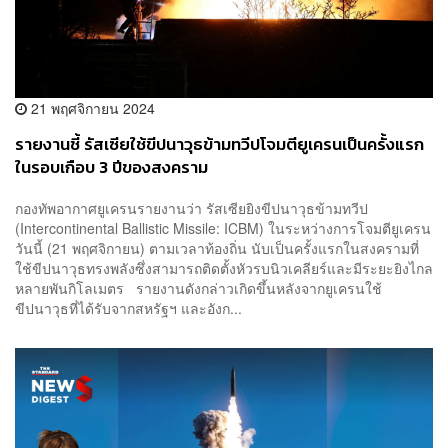
21 พฤศจิกายน 2024
รายงานชี้ รัสเซียใช้ขีปนาวุธข้ามทวีปโจมตียูเครนเป็นครั้งแรก
ในรอบเกือบ 3 ปีของสงคราม
กองทัพอากาศยูเครนรายงานว่า รัสเซียยิงขีปนาวุธข้ามทวีป
(Intercontinental Ballistic Missile: ICBM) ในระหว่างการโจมตียูเครน
วันนี้ (21 พฤศจิกายน) ตามเวลาท้องถิ่น นับเป็นครั้งแรกในสงครามที่
ใช้ขีปนาวุธทรงพลังซึ่งสามารถติดตั้งหัวรบนิวเคลียร์และมีระยะยิงไกล
หลายพันกิโลเมตร รายงานดังกล่าวเกิดขึ้นหลังจากยูเครนใช้
ขีปนาวุธที่ได้รับจากสหรัฐฯ และอังก...