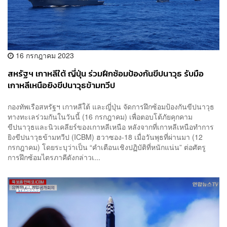
16 กรกฎาคม 2023
สหรัฐฯ เกาหลีใต้ ญี่ปุ่น ร่วมฝึกซ้อมป้องกันขีปนาวุธ รับมือ
เกาหลีเหนือยิงขีปนาวุธข้ามทวีป
กองทัพเรือสหรัฐฯ เกาหลีใต้ และญี่ปุ่น จัดการฝึกซ้อมป้องกันขีปนาวุธ
ทางทะเลร่วมกันในวันนี้ (16 กรกฎาคม) เพื่อตอบโต้ภัยคุกคาม
ขีปนาวุธและนิวเคลียร์ของเกาหลีเหนือ หลังจากที่เกาหลีเหนือทำการ
ยิงขีปนาวุธข้ามทวีป (ICBM) ฮวาซอง-18 เมื่อวันพุธที่ผ่านมา (12
กรกฎาคม) โดยระบุว่าเป็น “คำเตือนเชิงปฏิบัติที่หนักแน่น” ต่อศัตรู
การฝึกซ้อมไตรภาคีดังกล่าวเ...