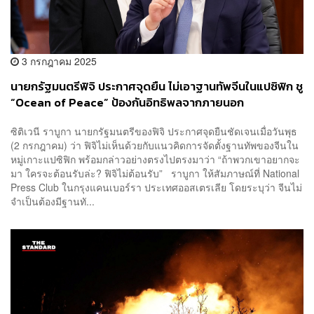
3 กรกฎาคม 2025
นายกรัฐมนตรีฟิจิ ประกาศจุดยืน ไม่เอาฐานทัพจีนในแปซิฟิก ชู
“Ocean of Peace” ป้องกันอิทธิพลจากภายนอก
ซิติเวนี ราบูกา นายกรัฐมนตรีของฟิจิ ประกาศจุดยืนชัดเจนเมื่อวันพุธ
(2 กรกฎาคม) ว่า ฟิจิไม่เห็นด้วยกับแนวคิดการจัดตั้งฐานทัพของจีนใน
หมู่เกาะแปซิฟิก พร้อมกล่าวอย่างตรงไปตรงมาว่า “ถ้าพวกเขาอยากจะ
มา ใครจะต้อนรับล่ะ? ฟิจิไม่ต้อนรับ” ราบูกา ให้สัมภาษณ์ที่ National
Press Club ในกรุงแคนเบอร์รา ประเทศออสเตรเลีย โดยระบุว่า จีนไม่
จำเป็นต้องมีฐานทั...