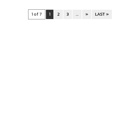
1 of 7
1
2
3
...
»
LAST »