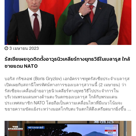
3 เมษายน 2023
รัสเซียเผยจุดติดตั้งอาวุธนิวเคลียร์ทางยุทธวิธีในเบลารุส ใกล้
ชายแดน NATO
บอริส กริซลอฟ (Boris Gryzlov) เอกอัครราชทูตรัสเซียประจำเบลารุส
เปิดเผยกับสถานีโทรทัศน์ทางการของเบลารุสวานนี้ (2 เมษายน) ว่า
รัสเซียจะเคลื่อนย้ายอาวุธนิวเคลียร์ทางยุทธวิธีไปประจำการใน
บริเวณพรมแดนทางด้านตะวันตกของเบลารุส ใกล้กับพรมแดน
ประเทศสมาชิก NATO โดยถือเป็นความเคลื่อนไหวที่มีแนวโน้มจะ
ขยายความขัดแย้งระหว่างมอสโกกับตะวันตกให้ตึงเครียดมากยิ่งขึ้น ...