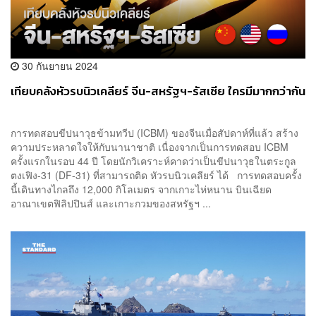
30 กันยายน 2024
เทียบคลังหัวรบนิวเคลียร์ จีน-สหรัฐฯ-รัสเซีย ใครมีมากกว่ากัน
การทดสอบขีปนาวุธข้ามทวีป (ICBM) ของจีนเมื่อสัปดาห์ที่แล้ว สร้าง
ความประหลาดใจให้กับนานาชาติ เนื่องจากเป็นการทดสอบ ICBM
ครั้งแรกในรอบ 44 ปี โดยนักวิเคราะห์คาดว่าเป็นขีปนาวุธในตระกูล
ตงเฟิง-31 (DF-31) ที่สามารถติด หัวรบนิวเคลียร์ ได้ การทดสอบครั้ง
นี้เดินทางไกลถึง 12,000 กิโลเมตร จากเกาะไห่หนาน บินเฉียด
อาณาเขตฟิลิปปินส์ และเกาะกวมของสหรัฐฯ ...