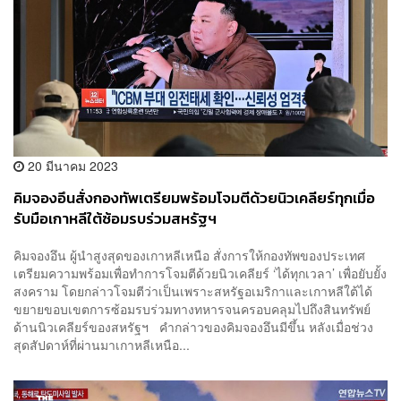
20 มีนาคม 2023
คิมจองอึนสั่งกองทัพเตรียมพร้อมโจมตีด้วยนิวเคลียร์ทุกเมื่อ
รับมือเกาหลีใต้ซ้อมรบร่วมสหรัฐฯ
คิมจองอึน ผู้นำสูงสุดของเกาหลีเหนือ สั่งการให้กองทัพของประเทศ
เตรียมความพร้อมเพื่อทำการโจมตีด้วยนิวเคลียร์ ‘ได้ทุกเวลา’ เพื่อยับยั้ง
สงคราม โดยกล่าวโจมตีว่าเป็นเพราะสหรัฐอเมริกาและเกาหลีใต้ได้
ขยายขอบเขตการซ้อมรบร่วมทางทหารจนครอบคลุมไปถึงสินทรัพย์
ด้านนิวเคลียร์ของสหรัฐฯ คำกล่าวของคิมจองอึนมีขึ้น หลังเมื่อช่วง
สุดสัปดาห์ที่ผ่านมาเกาหลีเหนือ...