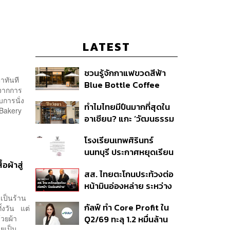
LATEST
ชวนรู้จักกาแฟขวดสีฟ้า
าทันที
Blue Bottle Coffee
ยจากการ
เตรียมเปิดในกรุงเทพฯ
บการนั่ง
ทำไมไทยมีปืนมากที่สุดใน
และมีอะไรน่าสนใจบ้าง?
 Bakery
อาเซียน? แกะ ‘วัฒนธรรม
ปืน’ เมื่อระบบควบคุมมีช่อง
โรงเรียนเทพศิรินทร์
โหว่ และปืนเถื่อนเข้าถึงง่าย
นนทบุรี ประกาศหยุดเรียน
กรณีพิเศษ 10-14 ส.ค. นี้
ผ้าสู่
สส. ไทยตะโกนประท้วงต่อ
หลังเกิดเหตุฉุกเฉินภายใน
หน้ามินอ่องหล่าย ระหว่าง
สถานศึกษา
เยือนรัฐสภา ชี้พิธีต้อนรับ
เป็นร้าน
กัลฟ์ ทำ Core Profit ใน
้งวัน แต่
เป็น ‘จุดตกต่ำ’ ของ
้วยผ้า
Q2/69 ทะลุ 1.2 หมื่นล้าน
ยุทธศาสตร์การทูตไทย
ายเป็น