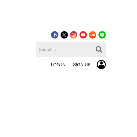
LOG IN
SIGN UP