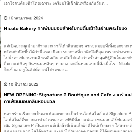
เอาใจคนตื่นเช้าโดยเฉพาะ เตรียมให้เช็กอินพร้อมกันวันท...
16 พฤษภาคม 2024
Nicolo Bakery คาเฟ่ขนมอบสำหรับคนตื่นเช้าในย่านพระโขนง
แค่เปิดประตูเข้ามาก้าวแรกเราก็ได้กลิ่นหอมๆ จากขนมอบที่เพิ่งออกจากเต
พร้อมกับนึกขึ้นได้ว่านี่แหละคือบรรยากาศที่เราคิดถึงที่สุด เพราะห่างหา
ไปนั่งคาเฟ่มานานเสียเหลือเกิน จนลืมไปแล้วว่าครั้งล่าสุดที่รู้สึกเอ็นจอยกั
ดื่มกาแฟชิลๆ กินขนมเพลินๆ ท่ามกลางกลิ่นหอมแบบนี้คือเมื่อไร Nicolo
จึงเข้ามาอยู่ในลิสต์คาเฟ่โปรดของเ...
10 มีนาคม 2022
NEW OPENING: Signature P Boutique and Cafe จากร้านเสื้อ
คาเฟ่ขนมอบกลิ่นหอมนวล
หลายร้านเริ่มจากเป็นคาเฟ่และขยายเป็นร้านไลฟ์สไตล์ แต่ Signature P 
ไลฟ์สไตล์ที่ขยายมาทำส่วนของคาเฟ่ที่มีทั้งกาแฟและขนมอบเสิร์ฟตลอดทั
เดิม Signature P เป็นแบรนด์เสื้อผ้าที่เน้นเสื้อผ้าดีไซน์เรียบง่าย ใส่สบายด
ลินินธรรมชาติ ใส่ได้ทุกวันและเข้าได้กับทุกลุค ปัจจุบันก็ได้ขยับขยายกล