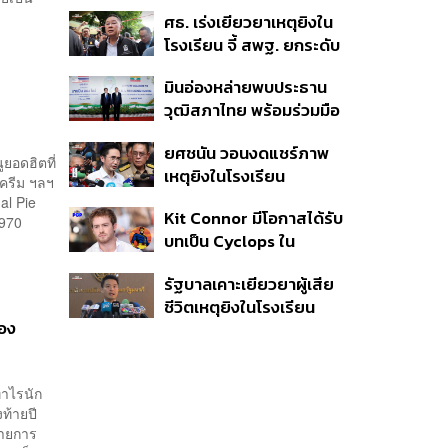
บาท สูงสุดเป็น
ศธ. เร่งเยียวยาเหตุยิงใน
ประวัติการณ์ ตั้งเป้าราย
โรงเรียน จี้ สพฐ. ยกระดับ
ได้-EBITDA ปี 69 โต 12-
ความปลอดภัย ด้าน
15% พร้อมเข้าร่วม Direct
มินอ่องหล่ายพบประธาน
ผบ.ตร. สั่งเช็กประวัติผู้ก่อ
PPA-โซลาร์ฟาร์มชุมชน
วุฒิสภาไทย พร้อมร่วมมือ
เหตุ หลังพบยิงจุดตาย
แก้ปัญหาแก้ปัญหามลพิษ
แม่นยำ
ยศชนัน วอนงดแชร์ภาพ
ข้ามแดน-สารพิษในแม่น้ำ
ยอดฮิตที่
เหตุยิงในโรงเรียน
้ครีม ฯลฯ
เทพศิรินทร์ นนทบุรี สั่งปิด
al Pie
Kit Connor มีโอกาสได้รับ
เรียนชั่วคราว-เร่งเยียวยา
1970
บทเป็น Cyclops ใน
จิตใจ
ภาพยนตร์ X-Men
รัฐบาลเคาะเยียวยาผู้เสีย
เวอร์ชันใหม่
ชีวิตเหตุยิงในโรงเรียน
ลอง
รายละ 1 ล้านบาท เทียบ 4
เหตุในอดีต เข้าเกณฑ์
สาธารณภัย พร้อมเร่งจ่าย
่าไรนัก
โดยเร็ว
ท้ายปี
รายการ