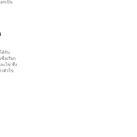
อกเป็น
ิ
ด้รับ
ชื่อเรียก
ะไข่ ซึ่ง
จ้าตัวไข