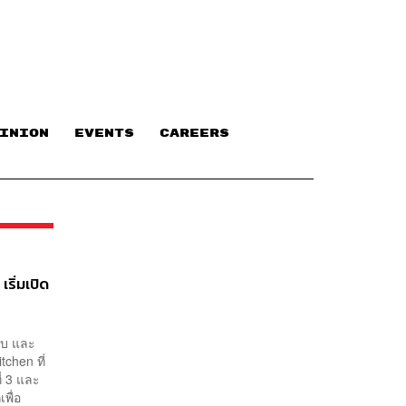
INION
EVENTS
CAREERS
ริ่มเปิด
้ยบ และ
chen ที่
ี่ 3 และ
พื่อ