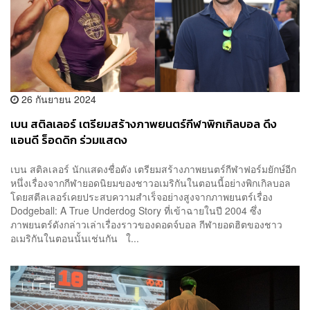
26 กันยายน 2024
เบน สติลเลอร์ เตรียมสร้างภาพยนตร์กีฬาพิกเกิลบอล ดึง
แอนดี ร็อดดิก ร่วมแสดง
เบน สติลเลอร์ นักแสดงชื่อดัง เตรียมสร้างภาพยนตร์กีฬาฟอร์มยักษ์อีก
หนึ่งเรื่องจากกีฬายอดนิยมของชาวอเมริกันในตอนนี้อย่างพิกเกิลบอล
โดยสตีลเลอร์เคยประสบความสำเร็จอย่างสูงจากภาพยนตร์เรื่อง
Dodgeball: A True Underdog Story ที่เข้าฉายในปี 2004 ซึ่ง
ภาพยนตร์ดังกล่าวเล่าเรื่องราวของดอดจ์บอล กีฬายอดฮิตของชาว
อเมริกันในตอนนั้นเช่นกัน ใ...