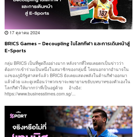
17 ตุลาคม 2024
BRICS Games – Decoupling ในโลกกีฬา และการเดินหน้าสู่
E-Sports
กลุ่ม BRICS เป็นที่พูดถึงอย่างมาก หลังจากที่ไทยเคยตกเป็นข่าวว่า
ต้องการเข้าร่วมเป็นหนึ่งในสมาชิกของกลุ่มนี้ โดยนอกจากอำนาจใน
แง่ของภูมิรัฐศาสตร์แล้ว BRICS ยังเคยแสดงพลังในด้านกีฬาออกมา
แล้วด้วย และดูเหมือนว่าพวกเขาจะพยายามขยับบทบาทของตัวเองใน
โลกกีฬาให้มากกว่าที่เป็นอยู่ด้วย อ้างอิง:
https://www.businesstimes.com.sg/...