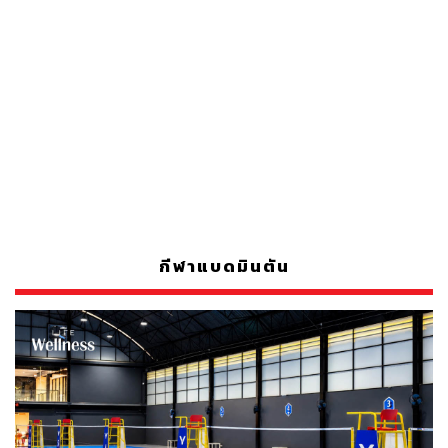
กีฬาแบดมินตัน