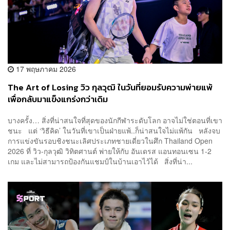
17 พฤษภาคม 2026
The Art of Losing วิว กุลวุฒิ ในวันที่ยอมรับความพ่ายแพ้
เพื่อกลับมาแข็งแกร่งกว่าเดิม
บางครั้ง… สิ่งที่น่าสนใจที่สุดของนักกีฬาระดับโลก อาจไม่ใช่ตอนที่เขา
ชนะ แต่ ‘วิธีคิด’ ในวันที่เขาเป็นฝ่ายแพ้..ก็น่าสนใจไม่แพ้กัน หลังจบ
การแข่งขันรอบชิงชนะเลิศประเภทชายเดี่ยวในศึก Thailand Open
2026 ที่ วิว-กุลวุฒิ วิทิตศานต์ พ่ายให้กับ อันเดรส แอนทอนเซน 1-2
เกม และไม่สามารถป้องกันแชมป์ในบ้านเอาไว้ได้ สิ่งที่น่า...