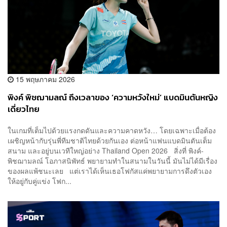
15 พฤษภาคม 2026
พิงค์ พิชฌามลณ์ ถึงเวลาของ ‘ความหวังใหม่’ แบดมินตันหญิง
เดี่ยวไทย
ในเกมที่เต็มไปด้วยแรงกดดันและความคาดหวัง… โดยเฉพาะเมื่อต้อง
เผชิญหน้ากับรุ่นพี่ทีมชาติไทยด้วยกันเอง ต่อหน้าแฟนแบดมินตันเต็ม
สนาม และอยู่บนเวทีใหญ่อย่าง Thailand Open 2026 สิ่งที่ พิงค์-
พิชฌามลณ์ โอภาสนิพัทธ์ พยายามทำในสนามในวันนี้ มันไม่ได้มีเรื่อง
ของผลแพ้ชนะเลย แต่เราได้เห็นเธอโฟกัสแค่พยายามการดึงตัวเอง
ให้อยู่กับคู่แข่ง โฟก...