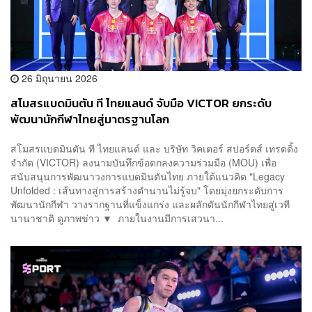
26 มิถุนายน 2026
สโมสรแบดมินตัน ที ไทยแลนด์ จับมือ VICTOR ยกระดับ
พัฒนานักกีฬาไทยสู่มาตรฐานโลก
สโมสรแบดมินตัน ที ไทยแลนด์ และ บริษัท วิคเตอร์ สปอร์ตส์ เทรดดิ้ง
จำกัด (VICTOR) ลงนามบันทึกข้อตกลงความร่วมมือ (MOU) เพื่อ
สนับสนุนการพัฒนาวงการแบดมินตันไทย ภายใต้แนวคิด "Legacy
Unfolded : เส้นทางสู่การสร้างตำนานไม่รู้จบ" โดยมุ่งยกระดับการ
พัฒนานักกีฬา วางรากฐานที่แข็งแกร่ง และผลักดันนักกีฬาไทยสู่เวที
นานาชาติ ดูภาพข่าว ▼ ภายในงานมีการเสวนา...