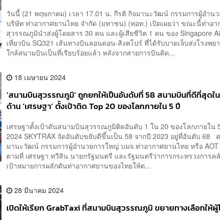
แล้ว
วันนี้ (21 พฤษภาคม) เวลา 17.01 น. กีรติ กิจมานะวัฒน์ กรรมการผู้อำน
บริษัท ท่าอากาศยานไทย จำกัด (มหาชน) (ทอท.) เปิดเผยว่า ขณะนี้ท่าอ
สุวรรณภูมินำส่งผู้โดยสาร 30 คน และผู้เสียชีวิต 1 คน ของ Singapore Ai
เที่ยวบิน SQ321 เส้นทางบินลอนดอน-สิงคโปร์ ที่ได้รับบาดเจ็บส่งโรงพยาบ
ใกล้สนามบินเป็นที่เรียบร้อยแล้ว หลังจากสายการบินติด...
18 เมษายน 2024
‘สนามบินสุวรรณภูมิ’ ถูกยกให้เป็นอันดับที่ 58 สนามบินที่ดีที่สุดใ
ด้าน ‘เศรษฐา’ ตั้งเป้าติด Top 20 ของโลกภายใน 5 ปี
เศรษฐาตั้งเป้าดันสนามบินสุวรรณภูมิติดอันดับ 1 ใน 20 ของโลกภายใน 5
2024 SKYTRAX จัดอันดับขยับดีขึ้นเป็น 58 จากปี 2023 อยู่ที่อันดับ 68 ดร
มานะวัฒน์ กรรมการผู้อำนวยการใหญ่ บมจ.ท่าอากาศยานไทย หรือ AOT 
ตามที่ เศรษฐา ทวีสิน นายกรัฐมนตรี และรัฐมนตรีว่าการกระทรวงการคลัง 
เป้าหมายการผลักดันท่าอากาศยานของไทยให้ต...
28 มีนาคม 2024
เปิดให้เรียก GrabTaxi ที่สนามบินสุวรรณภูมิ ขยายทางเลือกให้ผ