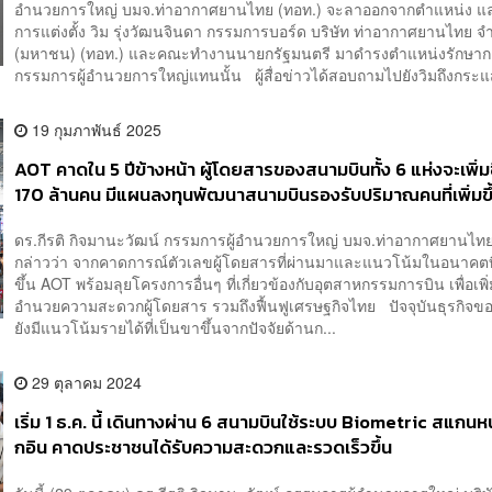
อำนวยการใหญ่ บมจ.ท่าอากาศยานไทย (ทอท.) จะลาออกจากตำแหน่ง แ
การแต่งตั้ง วิม รุ่งวัฒนจินดา กรรมการบอร์ด บริษัท ท่าอากาศยานไทย จำ
(มหาชน) (ทอท.) และคณะทำงานนายกรัฐมนตรี มาดำรงตำแหน่งรักษา
กรรมการผู้อำนวยการใหญ่แทนนั้น ผู้สื่อข่าวได้สอบถามไปยังวิมถึงกระแส
19 กุมภาพันธ์ 2025
AOT คาดใน 5 ปีข้างหน้า ผู้โดยสารของสนามบินทั้ง 6 แห่งจะเพิ่มข
170 ล้านคน มีแผนลงทุนพัฒนาสนามบินรองรับปริมาณคนที่เพิ่มขึ
ดร.กีรติ กิจมานะวัฒน์ กรรมการผู้อำนวยการใหญ่ บมจ.ท่าอากาศยานไท
กล่าวว่า จากคาดการณ์ตัวเลขผู้โดยสารที่ผ่านมาและแนวโน้มในอนาคตที
ขึ้น AOT พร้อมลุยโครงการอื่นๆ ที่เกี่ยวข้องกับอุตสาหกรรมการบิน เพื่อเพิ
อำนวยความสะดวกผู้โดยสาร รวมถึงฟื้นฟูเศรษฐกิจไทย ปัจจุบันธุรกิจข
ยังมีแนวโน้มรายได้ที่เป็นขาขึ้นจากปัจจัยด้านก...
29 ตุลาคม 2024
เริ่ม 1 ธ.ค. นี้ เดินทางผ่าน 6 สนามบินใช้ระบบ Biometric สแกนหน
กอิน คาดประชาชนได้รับความสะดวกและรวดเร็วขึ้น