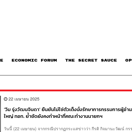
E
ECONOMIC FORUM
THE SECRET SAUCE​
OP
22 เมษายน 2025
‘วิม รุ่งวัฒนจินดา’ ยืนยันไม่ใช่ตัวเต็งนั่งรักษาการกรรมการผู้อ
ใหญ่ ทอท. ย้ำชัดยังคงทำหน้าที่คณะทำงานนายกฯ
วันนี้ (22 เมษายน) จากกรณีปรากฏกระแสข่าวว่า กีรติ กิจมานะวัฒน์ กรร