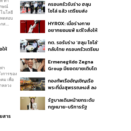
ท ท่า
ครอบครัวรับร่าง ฮลุน
ักษณ์
โซโล่ แล้ว เตรียมส่ง
คโนโลยี
ชันสูตรหาสาเหตุการเสีย
ละทดสอบ
HYROX: เมื่อร่างกาย
กส...
ชีวิต
อยากยอมแพ้ แต่ใจสั่งให้
ไปต่อ นี่คือบททดสอบ
กต. รอรับร่าง ‘ฮลุน โซโล่’
Self-Commitment ที่น่า
อให้
กลับไทย ครอบครัวเตรียม
ลอง
ชันสูตรสาเหตุการเสียชีวิต
Ermenegildo Zegna
ท่า
Group มียอดขายเติบโต
ั่งการของ
ขึ้น 10.3% ในไตรมาสที่ 2
คม เพื่อ
กองทัพเรืออัญเชิญเรือ
ของปีนี้
้าหลวง
พระที่นั่งสุพรรณหงส์ ลง
น้ำซ้อมฝีพายเตรียมขบวน
รัฐบาลเดินหน้ายกระดับ
พยุหยาตราทางชลมารค ปี
กฎหมาย-บริการรัฐ
2569
คุ้มครองสิทธิผู้มีความ
ดยสาร
หลากหลายทางเพศ ดัน
ความเท่าเทียมตั้งแต่