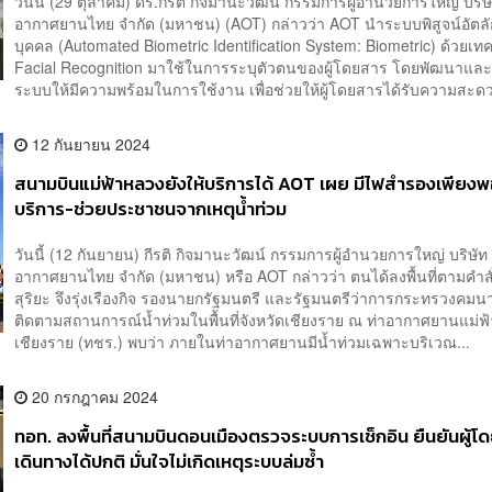
วันนี้ (29 ตุลาคม) ดร.กีรติ กิจมานะวัฒน์ กรรมการผู้อำนวยการใหญ่ บริษั
อากาศยานไทย จำกัด (มหาชน) (AOT) กล่าวว่า AOT นำระบบพิสูจน์อัตล
บุคคล (Automated Biometric Identification System: Biometric) ด้วยเท
Facial Recognition มาใช้ในการระบุตัวตนของผู้โดยสาร โดยพัฒนาแ
ระบบให้มีความพร้อมในการใช้งาน เพื่อช่วยให้ผู้โดยสารได้รับความสะดว
12 กันยายน 2024
สนามบินแม่ฟ้าหลวงยังให้บริการได้ AOT เผย มีไฟสำรองเพียงพ
บริการ-ช่วยประชาชนจากเหตุน้ำท่วม
วันนี้ (12 กันยายน) กีรติ กิจมานะวัฒน์ กรรมการผู้อำนวยการใหญ่ บริษัท 
อากาศยานไทย จำกัด (มหาชน) หรือ AOT กล่าวว่า ตนได้ลงพื้นที่ตามคำส
สุริยะ จึงรุ่งเรืองกิจ รองนายกรัฐมนตรี และรัฐมนตรีว่าการกระทรวงคมนา
ติดตามสถานการณ์น้ำท่วมในพื้นที่จังหวัดเชียงราย ณ ท่าอากาศยานแม่ฟ
เชียงราย (ทชร.) พบว่า ภายในท่าอากาศยานมีน้ำท่วมเฉพาะบริเวณ...
20 กรกฎาคม 2024
ทอท. ลงพื้นที่สนามบินดอนเมืองตรวจระบบการเช็กอิน ยืนยันผู้โ
เดินทางได้ปกติ มั่นใจไม่เกิดเหตุระบบล่มซ้ำ