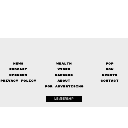
News
Wealth
Pop
Podcast
Video
Now
Opinion
Careers
Events
Privacy Policy
About
Contact
FOR ADVERTISING
MEMBERSHIP