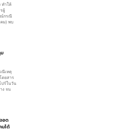
หลักสูตรในห้องเรียนถึงที่
 ทำให้
ทำงาน
ผู้
ณ์กรณี
ฎาคม) พบ
ุม
รณีเหตุ
ู้โดยสาร
โปร์ในวัน
ทาง จน
งจอด
คนได้