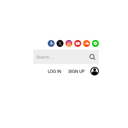
LOG IN
SIGN UP