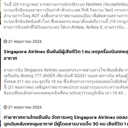
วันนี้ (20 กรกฎาคม) จากสถานการณ์กรณีระบบ Navitaire เกิดเหตุขัดข้อง
ระบบเช็กอินของสายการบินล่าช้าทั่วประเทศ กีรติ กิจมานะวัฒน์ กรรมการ
อำนวยการใหญ่ AOT ลงพื้นท่าอากาศยานดอนเมือง เพื่อติดตามสถานการ
ระบบเช็กอินขัดข้องทั่วโลก ซึ่งส่งผลกระทบมาตั้งแต่เมื่อวานนี้ (19 กรก
สายการบินหลักที่ได้รับผลกระทบ ได้แก่ AirAsia, AirAsia X, สายการบิน...
21 พฤษภาคม 2024
Singapore Airlines ยืนยันมีผู้เสียชีวิต 1 คน เหตุเครื่องบินตกหล
อากาศ
สายการบิน Singapore Airlines เผยแพร่ประกาศผ่านทางโซเชียลมีเดีย ก
เครื่องบิน Boeing 777-300ER เที่ยวบินที่ SQ321 ของสายการบิน พร้อมผ
ทั้งหมด 211 คน และลูกเรือ 18 คน ซึ่งเดินทางจากกรุงลอนดอนไปยังสิงค
นี้ (21 พฤษภาคม) เผชิญสภาพอากาศแปรปรวนอย่างรุนแรงระหว่างเส้น
ต้องเปลี่ยนเส้นทางลงจอดฉุกเฉินที่สนามบินสุวรรณภูมิเมื่อเวลา 15.45...
21 พฤษภาคม 2024
ท่าอากาศยานไทยยืนยัน จัดการเหตุ Singapore Airlines ขอล
ฉุกเฉินหลังตกหลุมอากาศ มีผู้โดยสารบาดเจ็บ 30 คน เสียชีวิต 1 