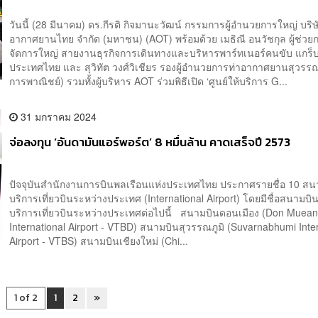
วันนี้ (28 มีนาคม) ดร.กีรติ กิจมานะวัฒน์ กรรมการผู้อำนวยการใหญ่ บริษั
อากาศยานไทย จำกัด (มหาชน) (AOT) พร้อมด้วย เมธิณี อนวัชกุล ผู้ช่วยก
จัดการใหญ่ สายงานธุรกิจการเดินทางและบริหารพาร์ทเนอร์คนขับ แกร็
ประเทศไทย และ สุวิทัต วงศ์วิเชียร รองผู้อำนวยการท่าอากาศยานสุวรรณ
การพาณิชย์) รวมทั้งผู้บริหาร AOT ร่วมพิธีเปิด ‘ศูนย์ให้บริการ G...
31 มกราคม 2024
จ่อลงทุน ‘อันดามันแอร์พอร์ต’ 8 หมื่นล้าน คาดเสร็จปี 2573
ปัจจุบันสำนักงานการบินพลเรือนแห่งประเทศไทย ประกาศรายชื่อ 10 สนาม
บริการเที่ยวบินระหว่างประเทศ (International Airport) โดยมีชื่อสนามบินท
บริการเที่ยวบินระหว่างประเทศต่อไปนี้ สนามบินดอนเมือง (Don Muea
International Airport - VTBD) สนามบินสุวรรณภูมิ (Suvarnabhumi Inte
Airport - VTBS) สนามบินเชียงใหม่ (Chi...
1 of 2
1
2
»