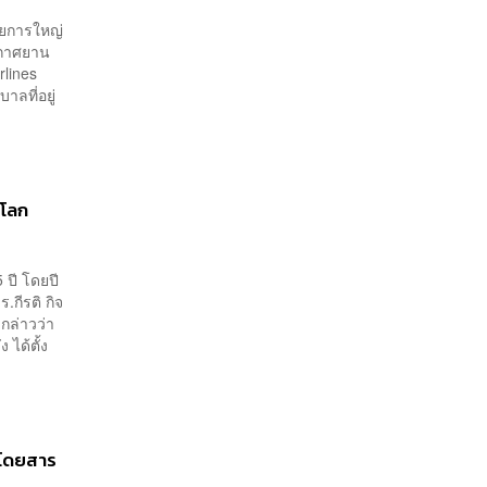
วยการใหญ่
ากาศยาน
rlines
าลที่อยู่
นโลก
 ปี โดยปี
.กีรติ กิจ
กล่าวว่า
ได้ตั้ง
ู้โดยสาร