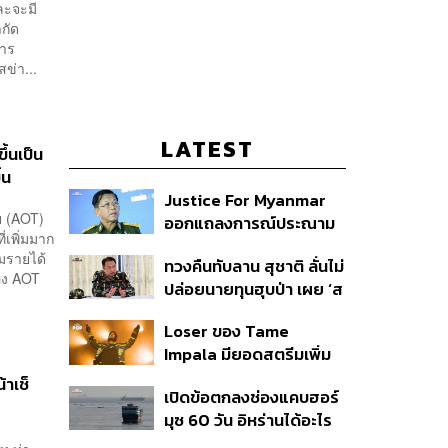
ละจะมี
กัด
การ
ข่า...
LATEST
ึ้นเป็น
้น
Justice For Myanmar
ย (AOT)
ออกแถลงการณ์ประณาม
่เพิ่มมาก
รัฐบาลไทย เชิญมินอ่อง
่มรายได้
ทวงคืนทับลาน สุชาติ ลั่นไม่
หล่ายเยือน เรียกร้องหยุด
อง AOT
ปล่อยนายทุนฮุบป่า เผย ‘ส
ให้ความชอบธรรมรัฐบาล
ตาร์เวลล์’ รื้อถอนเองคืบ
ทหาร
Loser ของ Tame
40% เตือนผู้ฝ่าฝืนเจอขั้น
Impala มียอดสตรีมเพิ่ม
เด็ดขาด
ขึ้น 456% หลังถูกใช้
้าเช็
เปิดข้อตกลงช่องแคบฮอร์
ประกอบ Spider-Man
มุซ 60 วัน อิหร่านได้อะไร
ทำไมสหรัฐฯ ถึงยอม