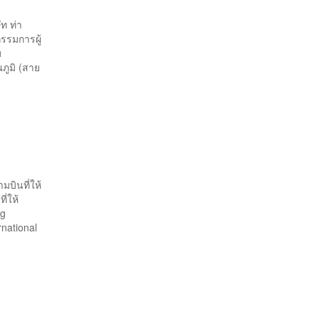
ท ท่า
รรมการผู้
บ
ภูมิ (สาย
บินที่ให้
ี่ให้
ng
rnational