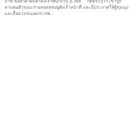
บาท ข้อหาฝ่าฝืนคำสั่งเจ้าพนักงาน ม.368 กิตติระบุว่า เขาถูก
ควบคุมตัวขณะถ่ายทอดสดอยู่ฝั่งเจ้าหน้าที่ และมีประกาศให้ผู้ชุมนุม
และสื่อมวลชนออกจากพ...