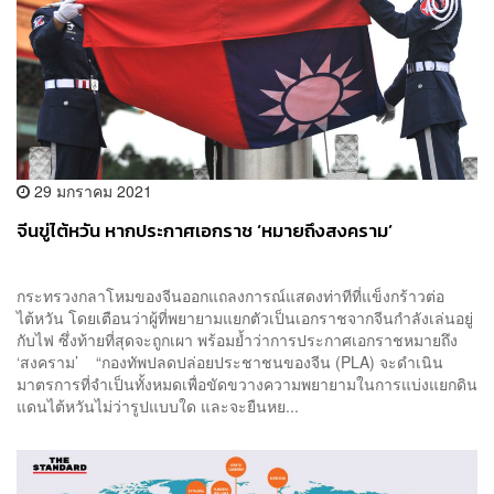
29 มกราคม 2021
จีนขู่ไต้หวัน หากประกาศเอกราช ‘หมายถึงสงคราม’
กระทรวงกลาโหมของจีนออกแถลงการณ์แสดงท่าทีที่แข็งกร้าวต่อ
ไต้หวัน โดยเตือนว่าผู้ที่พยายามแยกตัวเป็นเอกราชจากจีนกำลังเล่นอยู่
กับไฟ ซึ่งท้ายที่สุดจะถูกเผา พร้อมย้ำว่าการประกาศเอกราชหมายถึง
‘สงคราม’ “กองทัพปลดปล่อยประชาชนของจีน (PLA) จะดำเนิน
มาตรการที่จำเป็นทั้งหมดเพื่อขัดขวางความพยายามในการแบ่งแยกดิน
แดนไต้หวันไม่ว่ารูปแบบใด และจะยืนหย...