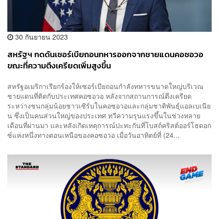
30 กันยายน 2023
สหรัฐฯ กดดันเซอร์เบียถอนทหารออกจากชายแดนคอซอวอ
ขณะที่ความตึงเครียดเพิ่มสูงขึ้น
สหรัฐอเมริกาเรียกร้องให้เซอร์เบียถอนกำลังทหารขนาดใหญ่บริเวณ
ชายแดนที่ติดกับประเทศคอซอวอ หลังจากสถานการณ์ตึงเครียด
ระหว่างชนกลุ่มน้อยชาวเซิร์บในคอซอวอและกลุ่มชาติพันธุ์แอลเบเนีย
น ซึ่งเป็นคนส่วนใหญ่ของประเทศ ทวีความรุนแรงขึ้นในช่วงหลาย
เดือนที่ผ่านมา และหลังเกิดเหตุการณ์ปะทะกันที่โบสถ์คริสต์ออร์โธดอก
ซ์แห่งหนึ่งทางตอนเหนือของคอซอวอ เมื่อวันอาทิตย์ที่ (24...