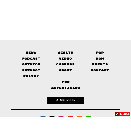
News
Wealth
Pop
Podcast
Video
Now
Opinion
Careers
Events
Privacy
About
Contact
Policy
FOR
ADVERTISING
MEMBERSHIP
© 2017-
2026
The Standard. All rights reserved.