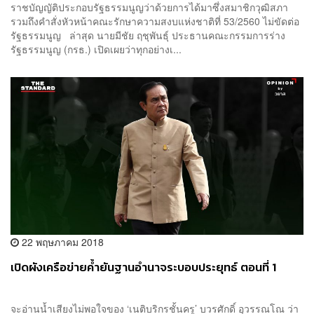
ราชบัญญัติประกอบรัฐธรรมนูญว่าด้วยการได้มาซึ่งสมาชิกวุฒิสภา
รวมถึงคำสั่งหัวหน้าคณะรักษาความสงบแห่งชาติที่ 53/2560 ไม่ขัดต่อ
รัฐธรรมนูญ ล่าสุด นายมีชัย ฤชุพันธุ์ ประธานคณะกรรมการร่าง
รัฐธรรมนูญ (กรธ.) เปิดเผยว่าทุกอย่างเ...
22 พฤษภาคม 2018
เปิดผังเครือข่ายค้ำยันฐานอำนาจระบอบประยุทธ์ ตอนที่ 1
จะอ่านน้ำเสียงไม่พอใจของ ‘เนติบริกรชั้นครู’ บวรศักดิ์ อุวรรณโณ ว่า