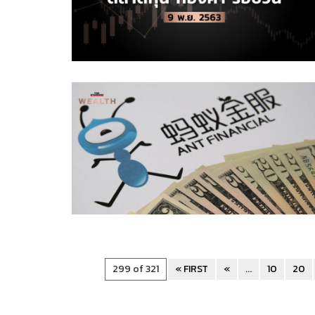
299 of 321
« FIRST
«
...
10
20