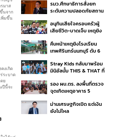
รมว.ศึกษาธิการสั่งยก
เฟส 2 หรือปรับเกณฑ์
ไตรมาส
ระดับความปลอดภัยสถาน
50:50 ยันเงินคงคลัง
ขึ้นจาก
ศึกษาทั่วประเทศ ขอหยุด
ิ่มขึ้น
รัฐบาลแข็งแรง
อนุทินเสียใจครอบครัวผู้
แชร์เพื่อระงับพฤติกรรม
เสียชีวิต-บาดเจ็บ เหตุยิง
เลียนแบบ หลังเหตุยิงใน
ใน รร. สั่งเยียวยาจิตใจ
โรงเรียน
คืบหน้าเหตุยิงโรงเรียน
เดินหน้าแก้ กม.คุมอาวุธปืน
เทพศิรินทร์นนทบุรี ดับ 6
ชี้ผู้ปกครองต้องร่วมรับผิด
ศพ โฆษก ตร. เร่งสอบปม
ชอบ
Stray Kids กลับมาพร้อม
ขโมยปืนปู่ก่อเหตุ
งคงเกิด
มินิอัลบั้ม THIS & THAT ที่
แพร่ระบาด
สะท้อนตัวตนดนตรีอัน
โดย
รอง ผบ.ตร. ลงพื้นที่ตรวจ
หลากหลายของวง
ปีนี้จะ
จุดเกิดเหตุอาคาร 5
รร.เทพศิรินทร์ นนทบุรี
ม่านเศรษฐกิจเปิด แต่เงิน
ยังไม่ไหล
3