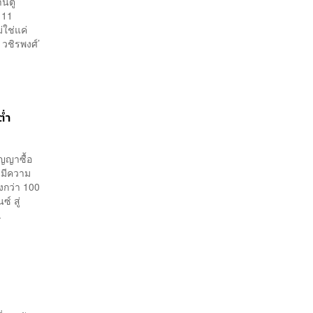
นตู้
 11
ใช่แค่
 วชิรพงศ์’
ต่ำ
ัญญาซื้อ
นมีความ
งกว่า 100
์ สู่
.