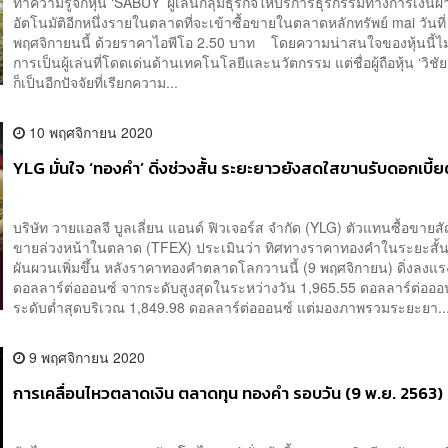
ทำความรู้จักหุ้น ‘SABUY’ ผู้เล่นกลุ่มธุรกิจให้บริการธุรกรรมทางการเงินผ่า
อัตโนมัติอีกหนึ่งรายในตลาดที่จะเข้าซื้อขายในตลาดหลักทรัพย์ mai วันที่
พฤศจิกายนนี้​ ด้วยราคาไอพีโอ 2.50 บาท โดยความน่าสนใจของหุ้นนี้ไม่
การเป็นผู้เล่นที่โดดเด่นด้านเทคโนโลยีและนวัตกรรม แต่ชื่อผู้ถือหุ้น ‘วิชัย
ก็เป็นอีกปัจจัยที่เรียกความ...
10 พฤศจิกายน 2020
YLG มั่นใจ ‘ทองคำ’ ดิ่งช่วงสั้น ระยะยาวยังสดใสขานรับดอกเบี้ย
บริษัท วายแอลจี บูลเลี่ยน แอนด์ ฟิวเจอร์ส จำกัด (YLG) ตัวแทนซื้อขายส
ขายล่วงหน้าในตลาด (TFEX) ประเมินว่า ทิศทางราคาทองคำในระยะสั้
ผันผวนเพิ่มขึ้น หลังราคาทองคำตลาดโลกวานนี้ (9 พฤศจิกายน) ดิ่งลงแร
ดอลลาร์ต่อออนซ์ จากระดับสูงสุดในระหว่างวัน 1,965.55 ดอลลาร์ต่อออนซ
ระดับต่ำสุดบริเวณ 1,849.98 ดอลลาร์ต่อออนซ์ แต่มองภาพรวมระยะยา..
9 พฤศจิกายน 2020
การเคลื่อนไหวตลาดเงิน ตลาดทุน ทองคำ รอบวัน (9 พ.ย. 2563)