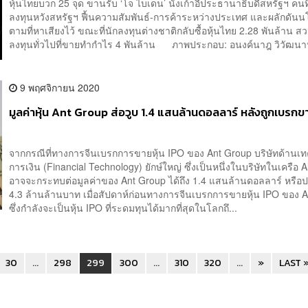
หุ้นไทยบวก 25 จุด ขานรับ ‘โจ ไบเดน’ นั่งเก้าอี้ประธานาธิบดีสหรัฐฯ คนที
ลงทุนหวังสหรัฐฯ ฟื้นความสัมพันธ์-การค้าระหว่างประเทศ และผลักดัน
ตามที่หาเสียงไว้ ขณะที่นักลงทุนต่างชาติกลับซื้อหุ้นไทย 2.28 พันล้าน 
ลงทุนทั่วไปที่ขายทำกำไร 4 พันล้าน ภาพประกอบ: อนงค์นาฎ วิวัฒนาน
9 พฤศจิกายน 2020
มูลค่าหุ้น Ant Group ส่อวูบ 1.4 แสนล้านดอลลาร์ หลังถูกเบรก
จากกรณีที่ทางการจีนเบรกการขายหุ้น IPO ของ Ant Group บริษัทด้านเ
การเงิน (Financial Technology) ยักษ์ใหญ่ ซึ่งเป็นหนึ่งในบริษัทในเครือ 
อาจจะกระทบต่อมูลค่าของ Ant Group ได้ถึง 1.4 แสนล้านดอลลาร์ หรื
4.3 ล้านล้านบาท เมื่อสัปดาห์ก่อนทางการจีนเบรกการขายหุ้น IPO ของ 
ซึ่งกำลังจะเป็นหุ้น IPO ที่ระดมทุนได้มากที่สุดในโลกถึ...
30
...
298
299
300
...
310
320
...
»
LAST 