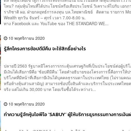
ตลาดหุ้นไทยเข้าสู่ภาวะกระทิงจริงหรือไม่ แนวโน้มตลาดหุ้นไทยจะไว้วาง
ไหน? กลุ่มหุ้นไหนที่ได้ประโยชน์หรือเสียประโยชน์ วิเคราะห์ไปกับ เอกภ
ราภิชาติ ผอ. ฝ่ายกลยุทธ์การลงทุน บล.ไทยพาณิชย์ ติดตาม รายการ Mo
Wealth ทุกวัน จันทร์ – ศุกร์ เวลา 7.00-8.00 น.
ทาง Facebook และ YouTube ของ THE STANDARD WE...
10 พฤศจิกายน 2020
รู้ลึกโครงการช้อปดีมีคืน จะใช้สิทธิ์อย่างไร
ปลายปี 2563 รัฐบาลมีโครงการกระตุ้นเศรษฐกิจที่เป็นประโยชน์ต่อผู้บริโภ
มีเงินได้เสียภาษีคือ ‘ช้อปดีมีคืน’ โดยคำอธิบายของโครงการนี้คือการให้
บริโภคที่มีหน้าที่เสียภาษีเงินได้บุคคลธรรมดาในประเทศไทย (ไม่รวมค
หรือห้างหุ้นส่วนสามัญ) สามารถช้อปปิ้งสินค้าและบริการในประเทศไทยตา
จริง แต่ไม่เกิน 30,000 บาท โดยเริ่มซื้อได้ระหว่างว...
10 พฤศจิกายน 2020
ทำความรู้จักหุ้นไอพีโอ ‘SABUY’ ผู้ให้บริการธุรกรรมทางการเงินผ่