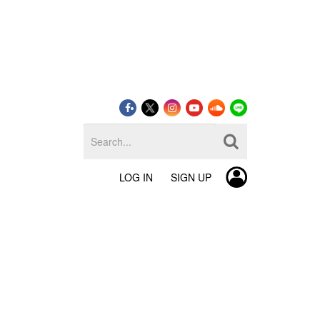
LOG IN
SIGN UP