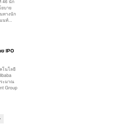
่ 46 นัก
นโยบาย
สวนทางนัก
นท์...
ขาย IPO
ทคโนโลยี
Alibaba
อประมาณ
Ant Group
»