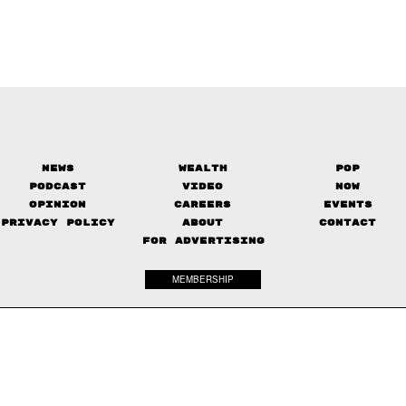
News
Wealth
Pop
Podcast
Video
Now
Opinion
Careers
Events
Privacy Policy
About
Contact
FOR ADVERTISING
MEMBERSHIP
© 2017-
2026
The Standard. All rights reserved.