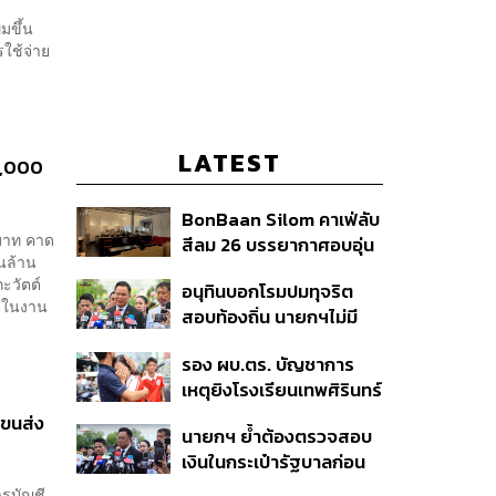
น
มขึ้น
ใช้จ่าย
LATEST
 1,000
BonBaan Silom คาเฟ่ลับ
นบาท คาด
สีลม 26 บรรยากาศอบอุ่น
่นล้าน
เหมือนบ้าน
ะวัตต์
อนุทินบอกโรมปมทุจริต
ผยในงาน
สอบท้องถิ่น นายกฯไม่มี
หน้าที่ดู TOR แต่มีหน้าที่หา
รอง ผบ.ตร. บัญชาการ
คนผิดมาลงโทษ
เหตุยิงโรงเรียนเทพศิรินทร์
นนทบุรี สั่งค้นหา 2 รอบ
รขนส่ง
นายกฯ ย้ำต้องตรวจสอบ
ยืนยันไร้คนติดค้าง พบศพ
เงินในกระเป๋ารัฐบาลก่อน
ปู่-ย่าที่บ้านพักผู้ก่อเหตุ
เคาะลุยไทยช่วยไทย พลัส
ารบัญชี