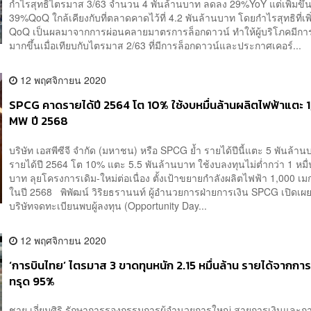
กำไรสุทธิไตรมาส 3/63 จำนวน 4 พันล้านบาท ลดลง 29%YoY แต่เพิ่มขึ้
39%QoQ ใกล้เคียงกับที่ตลาดคาดไว้ที่ 4.2 พันล้านบาท โดยกำไรสุทธิที่เพิ่
QoQ เป็นผลมาจากการผ่อนคลายมาตรการล็อกดาวน์ ทำให้ผู้บริโภคมีการ
มากขึ้นเมื่อเทียบกับไตรมาส 2/63 ที่มีการล็อกดาวน์และประกาศเคอร์...
12 พฤศจิกายน 2020
SPCG คาดรายได้ปี 2564 โต 10% ใช้งบหมื่นล้านผลิตไฟฟ้าแตะ
MW ปี 2568
บริษัท เอสพีซีจี จำกัด (มหาชน) หรือ SPCG ย้ำ รายได้ปีนี้แตะ 5 พันล้า
รายได้ปี 2564 โต 10% แตะ 5.5 พันล้านบาท ใช้งบลงทุนไม่ต่ำกว่า 1 หมื
บาท ลุยโครงการเดิม-ใหม่ต่อเนื่อง ตั้งเป้าขยายกำลังผลิตไฟฟ้า 1,000 เมก
ในปี 2568 พิพัฒน์ วิริยธรานนท์ ผู้อำนวยการฝ่ายการเงิน SPCG เปิดเ
บริษัทจดทะเบียนพบผู้ลงทุน (Opportunity Day...
12 พฤศจิกายน 2020
‘การบินไทย’ ไตรมาส 3 ขาดทุนหนัก 2.15 หมื่นล้าน รายได้จากกา
ทรุด 95%
ชาย เอี่ยมศิริ รักษาการรองกรรมการผู้อำนวยการใหญ่ สายการเงินและก