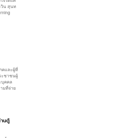
ใจได้แค่
าวิน สุนท
rning
คและผู้ที่
ประชาชนผู้
ณะบุคคล
มที่จ่าย
านตู้